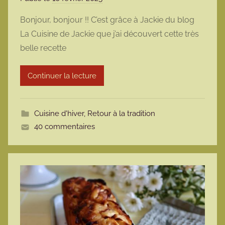
a
Bonjour, bonjour !! C’est grâce à Jackie du blog
r
La Cuisine de Jackie que j’ai découvert cette très
m
belle recette
a
r
Continuer la lecture
m
o
t
Cuisine d'hiver
,
Retour à la tradition
t
40 commentaires
e