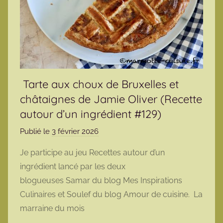
Tarte aux choux de Bruxelles et
châtaignes de Jamie Oliver (Recette
autour d’un ingrédient #129)
Publié le
3 février 2026
p
a
Je participe au jeu Recettes autour d’un
r
ingrédient lancé par les deux
m
blogueuses Samar du blog Mes Inspirations
a
Culinaires et Soulef du blog Amour de cuisine. La
r
marraine du mois
m
o