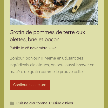
Gratin de pommes de terre aux
blettes, brie et bacon
Publié le
28 novembre 2024
p
a
Bonjour, bonjour !! Même en utilisant des
r
ingrédients classiques, on peut aussi innover en
m
matière de gratin comme le prouve cette
a
r
Continuer la lecture
m
o
t
Cuisine d'automne
,
Cuisine d'hiver
t