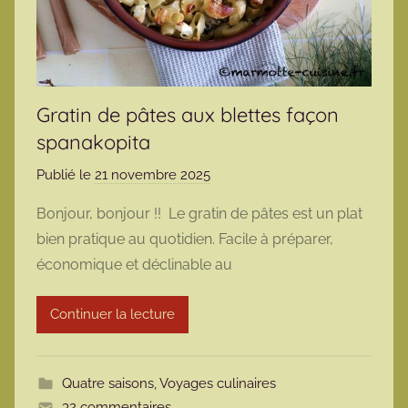
Gratin de pâtes aux blettes façon
spanakopita
Publié le
21 novembre 2025
p
a
Bonjour, bonjour !! Le gratin de pâtes est un plat
r
bien pratique au quotidien. Facile à préparer,
m
économique et déclinable au
a
r
Continuer la lecture
m
o
t
Quatre saisons
,
Voyages culinaires
t
32 commentaires