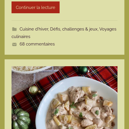
t
Continuer la lecture
t
e
Cuisine d'hiver
,
Défis, challenges & jeux
,
Voyages
culinaires
68 commentaires