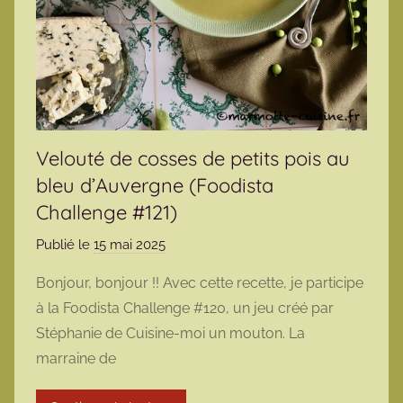
Velouté de cosses de petits pois au
bleu d’Auvergne (Foodista
Challenge #121)
Publié le
15 mai 2025
p
a
Bonjour, bonjour !! Avec cette recette, je participe
r
à la Foodista Challenge #120, un jeu créé par
m
Stéphanie de Cuisine-moi un mouton. La
a
marraine de
r
m