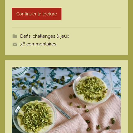
r
Continuer la lecture
m
o
t
Défis, challenges & jeux
t
36 commentaires
e