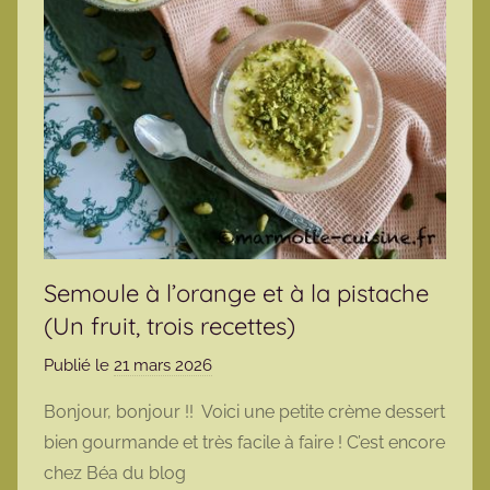
Semoule à l’orange et à la pistache
(Un fruit, trois recettes)
Publié le
21 mars 2026
p
a
Bonjour, bonjour !! Voici une petite crème dessert
r
bien gourmande et très facile à faire ! C’est encore
m
chez Béa du blog
a