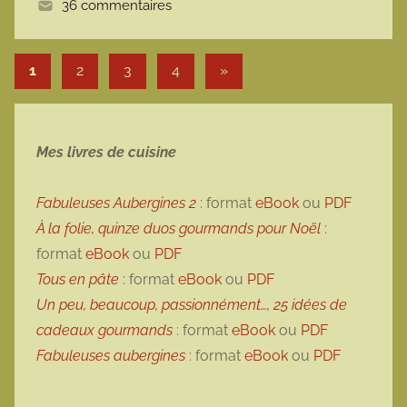
36 commentaires
e
Pagination des publications
Articles suivants
1
2
3
4
»
Mes livres de cuisine
Fabuleuses Aubergines 2
: format
eBook
ou
PDF
À la folie, quinze duos gourmands pour Noël
:
format
eBook
ou
PDF
Tous en pâte
: format
eBook
ou
PDF
Un peu, beaucoup, passionnément…, 25 idées de
cadeaux gourmands
: format
eBook
ou
PDF
Fabuleuses aubergines
: format
eBook
ou
PDF