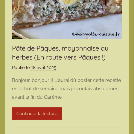
Pâté de Pâques, mayonnaise au
herbes (En route vers Pâques !)
Publié le
18 avril 2025
p
a
Bonjour, bonjour !! J’aurai dû poster cette recette
r
en début de semaine mais je voulais absolument
m
avant la fin du Carême
a
r
Continuer la lecture
m
o
t