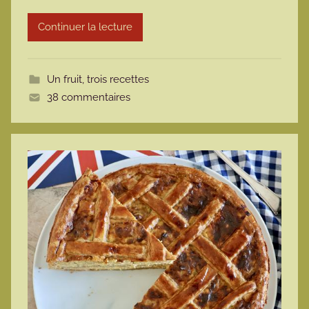
r
Continuer la lecture
m
o
t
Un fruit, trois recettes
t
38 commentaires
e