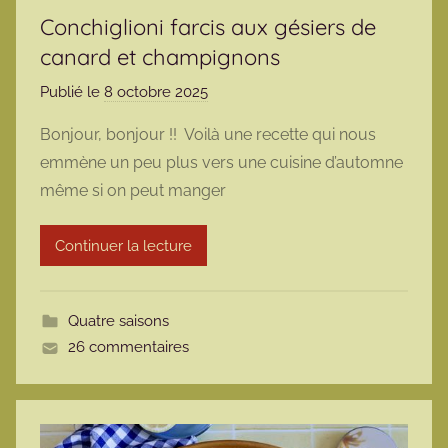
Conchiglioni farcis aux gésiers de
canard et champignons
Publié le
8 octobre 2025
p
a
Bonjour, bonjour !! Voilà une recette qui nous
r
emmène un peu plus vers une cuisine d’automne
m
même si on peut manger
a
r
Continuer la lecture
m
o
t
Quatre saisons
t
26 commentaires
e