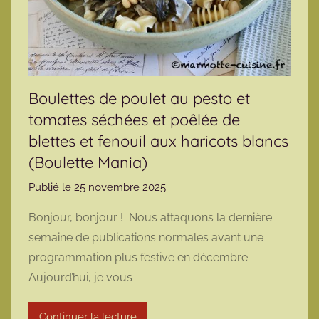
Boulettes de poulet au pesto et
tomates séchées et poêlée de
blettes et fenouil aux haricots blancs
(Boulette Mania)
Publié le
25 novembre 2025
p
a
Bonjour, bonjour ! Nous attaquons la dernière
r
semaine de publications normales avant une
m
programmation plus festive en décembre.
a
Aujourd’hui, je vous
r
m
Continuer la lecture
o