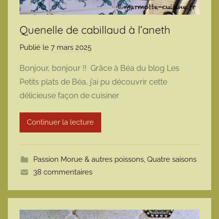
Quenelle de cabillaud à l’aneth
Publié le
7 mars 2025
p
a
Bonjour, bonjour !! Grâce à Béa du blog Les
r
Petits plats de Béa, j’ai pu découvrir cette
m
délicieuse façon de cuisiner
a
r
Continuer la lecture
m
o
t
Passion Morue & autres poissons
,
Quatre saisons
t
38 commentaires
e