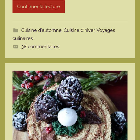
Continuer la lecture
m
o
t
Cuisine d'automne
,
Cuisine d'hiver
,
Voyages
t
culinaires
e
38 commentaires