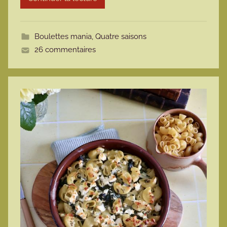
t
t
Boulettes mania
,
Quatre saisons
e
26 commentaires