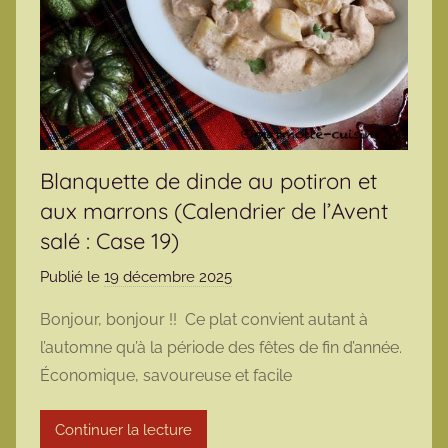
Blanquette de dinde au potiron et
aux marrons (Calendrier de l’Avent
salé : Case 19)
Publié le
19 décembre 2025
p
a
Bonjour, bonjour !! Ce plat convient autant à
r
l’automne qu’à la période des fêtes de fin d’année.
m
Économique, savoureuse et facile
a
r
Continuer la lecture
m