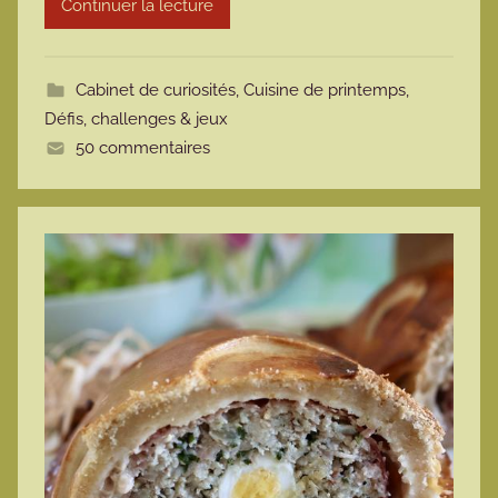
Continuer la lecture
o
t
t
Cabinet de curiosités
,
Cuisine de printemps
,
e
Défis, challenges & jeux
50 commentaires