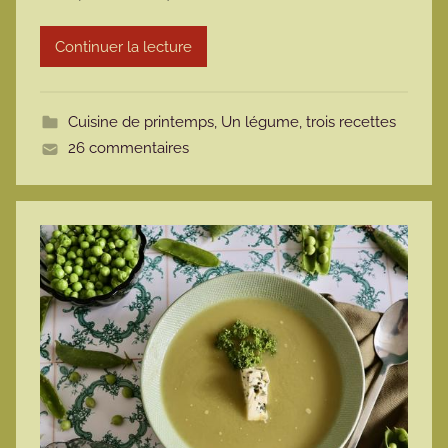
r
Continuer la lecture
m
o
t
Cuisine de printemps
,
Un légume, trois recettes
t
26 commentaires
e