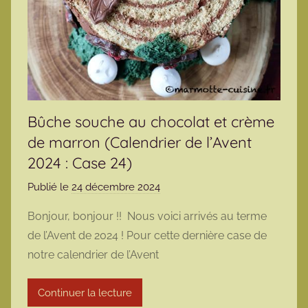
Bûche souche au chocolat et crème
de marron (Calendrier de l’Avent
2024 : Case 24)
Publié le
24 décembre 2024
p
a
Bonjour, bonjour !! Nous voici arrivés au terme
r
de l’Avent de 2024 ! Pour cette dernière case de
m
notre calendrier de l’Avent
a
r
Continuer la lecture
m