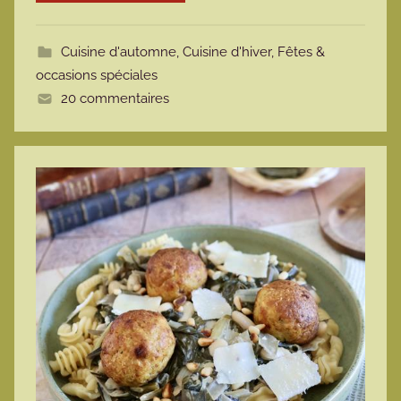
o
t
Cuisine d'automne
,
Cuisine d'hiver
,
Fêtes &
t
occasions spéciales
e
20 commentaires