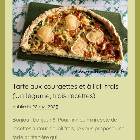
Tarte aux courgettes et à l’ail frais
(Un légume, trois recettes)
Publié le
22 mai 2025
p
a
Bonjour, bonjour !! Pour finir ce mini cycle de
r
recettes autour de l’ail frais, je vous propose une
m
tarte printanière qui
a