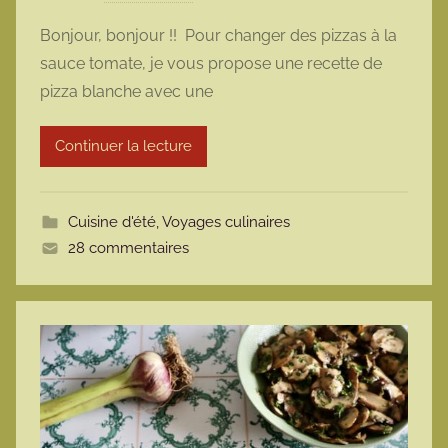
a
Bonjour, bonjour !! Pour changer des pizzas à la
r
sauce tomate, je vous propose une recette de
m
pizza blanche avec une
a
r
Continuer la lecture
m
o
t
Cuisine d'été
,
Voyages culinaires
t
28 commentaires
e