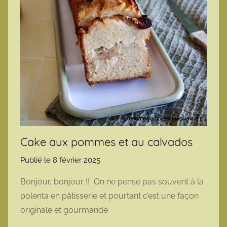
Cake aux pommes et au calvados
Publié le
8 février 2025
p
a
Bonjour, bonjour !! On ne pense pas souvent à la
r
polenta en pâtisserie et pourtant c’est une façon
m
originale et gourmande
a
r