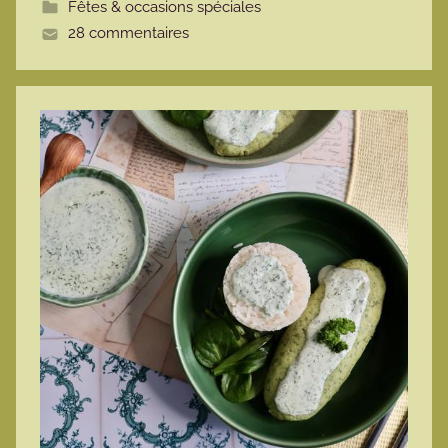
Fêtes & occasions spéciales
t
28 commentaires
e