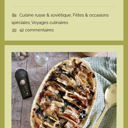
o
t
Cuisine russe & soviétique
,
Fêtes & occasions
t
spéciales
,
Voyages culinaires
e
42 commentaires