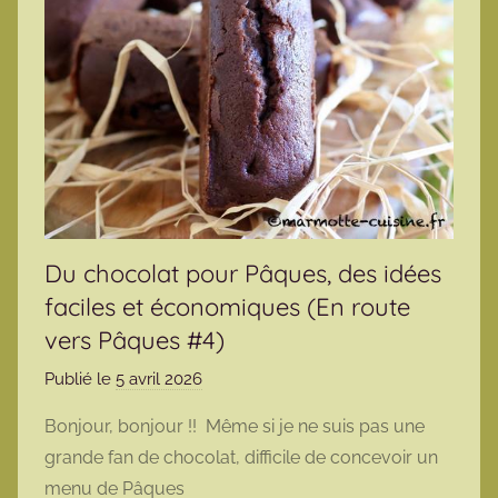
Du chocolat pour Pâques, des idées
faciles et économiques (En route
vers Pâques #4)
Publié le
5 avril 2026
p
a
Bonjour, bonjour !! Même si je ne suis pas une
r
grande fan de chocolat, difficile de concevoir un
m
menu de Pâques
a