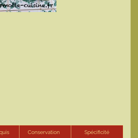
,
quis
Conservation
Spécificité