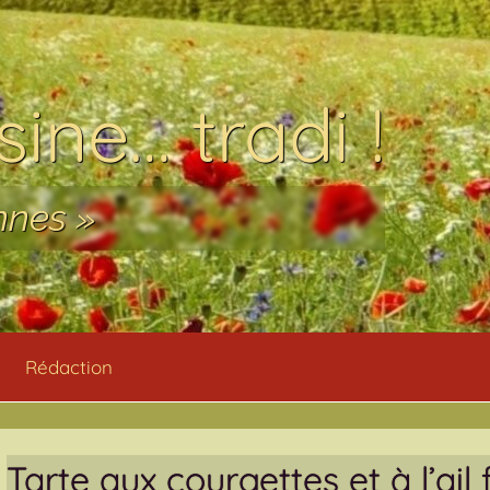
ine… tradi !
nnes »
Rédaction
Tarte aux courgettes et à l’ail 