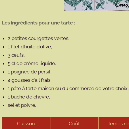
Les ingrédients pour une tarte :
2 petites courgettes vertes,
1 filet d’huile d’olive,
3 œufs,
5 cl de crème liquide,
1 poignée de persil,
4 gousses d’ail frais,
1 pâte à tarte maison ou du commerce de votre choix
1 bûche de chèvre,
sel et poivre.
Cuisson
Coût
Temps re