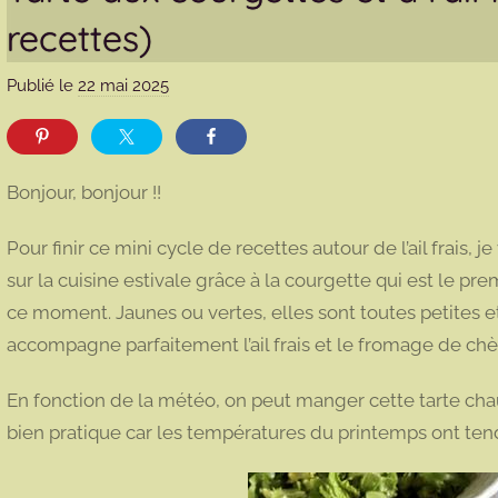
recettes)
Publié le
22 mai 2025
p
a
r
m
Bonjour, bonjour !!
a
r
Pour finir ce mini cycle de recettes autour de l’ail frais, 
m
sur la cuisine estivale grâce à la courgette qui est le pr
o
ce moment. Jaunes ou vertes, elles sont toutes petites et 
t
accompagne parfaitement l’ail frais et le fromage de chè
t
e
En fonction de la météo, on peut manger cette tarte cha
bien pratique car les températures du printemps ont tend