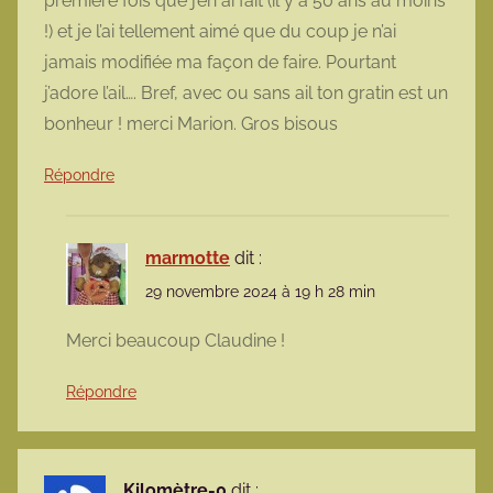
première fois que j’en ai fait (il y a 50 ans au moins
!) et je l’ai tellement aimé que du coup je n’ai
jamais modifiée ma façon de faire. Pourtant
j’adore l’ail…. Bref, avec ou sans ail ton gratin est un
bonheur ! merci Marion. Gros bisous
Répondre
marmotte
dit :
29 novembre 2024 à 19 h 28 min
Merci beaucoup Claudine !
Répondre
Kilomètre-0
dit :