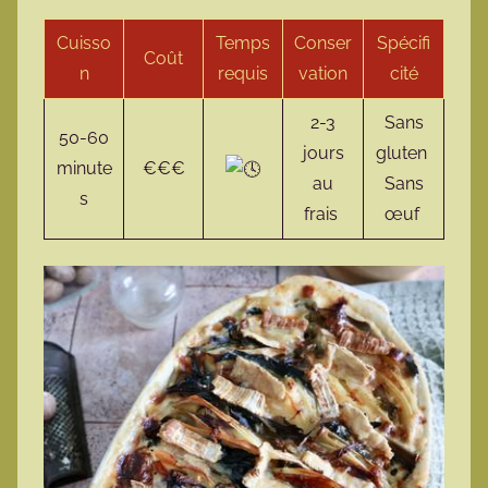
Cuisso
Temps
Conser
Spécifi
Coût
n
requis
vation
cité
2-3
Sans
50-60
jours
gluten
minute
€€€
au
Sans
s
frais
œuf