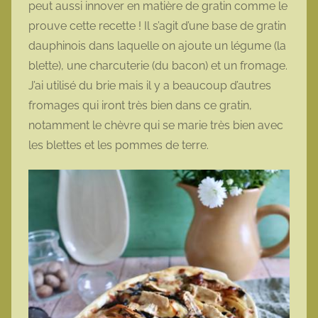
peut aussi innover en matière de gratin comme le
o
prouve cette recette ! Il s’agit d’une base de gratin
t
dauphinois dans laquelle on ajoute un légume (la
t
blette), une charcuterie (du bacon) et un fromage.
e
J’ai utilisé du brie mais il y a beaucoup d’autres
fromages qui iront très bien dans ce gratin,
notamment le chèvre qui se marie très bien avec
les blettes et les pommes de terre.