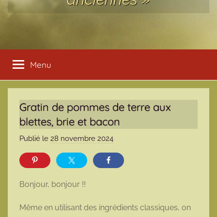
Menu
Gratin de pommes de terre aux
blettes, brie et bacon
Publié le
28 novembre 2024
p
a
r
m
Bonjour, bonjour !!
a
r
Même en utilisant des ingrédients classiques, on
m