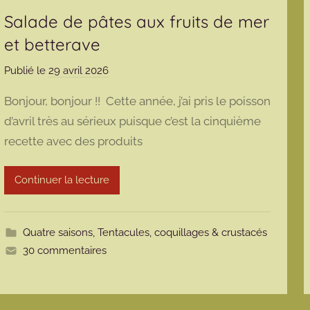
Salade de pâtes aux fruits de mer
et betterave
Publié le
29 avril 2026
p
a
Bonjour, bonjour !! Cette année, j’ai pris le poisson
r
d’avril très au sérieux puisque c’est la cinquième
m
recette avec des produits
a
r
m
Continuer la lecture
o
t
t
Quatre saisons
,
Tentacules, coquillages & crustacés
e
30 commentaires