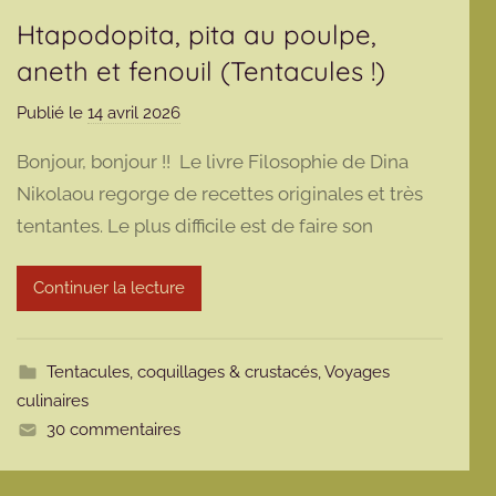
Htapodopita, pita au poulpe,
aneth et fenouil (Tentacules !)
Publié le
14 avril 2026
p
a
Bonjour, bonjour !! Le livre Filosophie de Dina
r
Nikolaou regorge de recettes originales et très
m
tentantes. Le plus difficile est de faire son
a
r
m
Continuer la lecture
o
t
t
Tentacules, coquillages & crustacés
,
Voyages
e
culinaires
30 commentaires