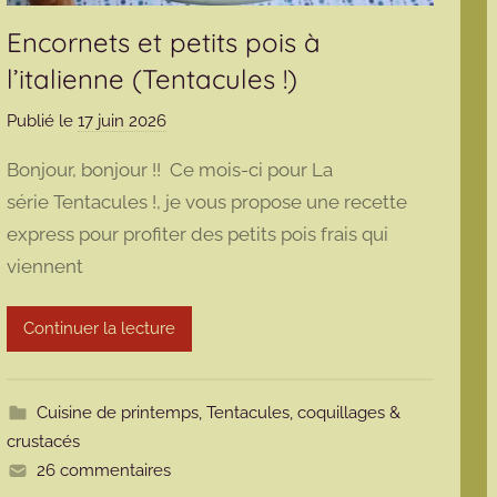
Encornets et petits pois à
l’italienne (Tentacules !)
Publié le
17 juin 2026
p
a
Bonjour, bonjour !! Ce mois-ci pour La
r
série Tentacules !, je vous propose une recette
m
express pour profiter des petits pois frais qui
a
viennent
r
m
o
Continuer la lecture
t
t
e
Cuisine de printemps
,
Tentacules, coquillages &
crustacés
26 commentaires