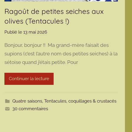
Ragoût de petites seiches aux
olives (Tentacules !)
Publié le
13 mai 2026
p
a
Bonjour, bonjour !! Ma grand-mère faisait des
r
supions (c’est l’autre nom des petites seiches) à la
m
sétoise quand j’étais petite. Pour
a
r
m
Continuer la lecture
o
t
t
Quatre saisons
,
Tentacules, coquillages & crustacés
e
30 commentaires