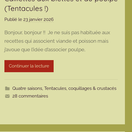
(Tentacules !)
Publié le
23 janvier 2026
p
a
Bonjour, bonjour !! Je ne suis pas habituée aux
r
recettes qui associent viande et poisson mais
m
j’avoue que l’idée d’associer poulpe,
a
r
m
Continuer la lecture
o
t
t
Quatre saisons
,
Tentacules, coquillages & crustacés
e
28 commentaires