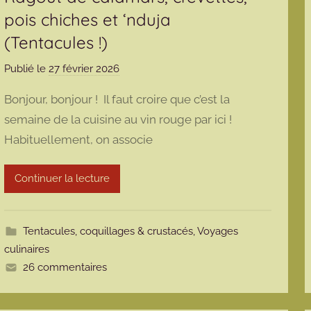
pois chiches et ‘nduja
(Tentacules !)
Publié le
27 février 2026
p
a
Bonjour, bonjour ! Il faut croire que c’est la
r
semaine de la cuisine au vin rouge par ici !
m
Habituellement, on associe
a
r
m
Continuer la lecture
o
t
t
Tentacules, coquillages & crustacés
,
Voyages
e
culinaires
26 commentaires