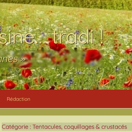
ine… tradi !
nnes »
Rédaction
Catégorie :
Tentacules, coquillages & crustacés