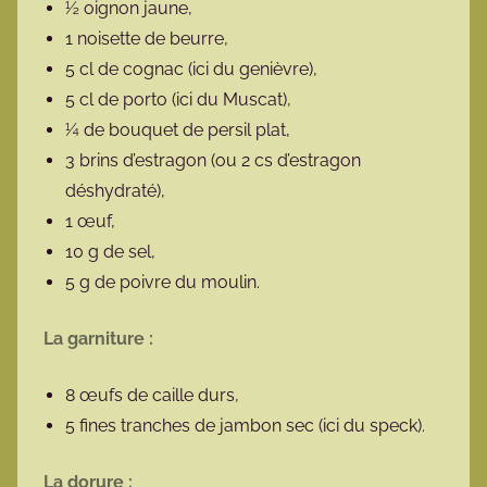
½ oignon jaune,
1 noisette de beurre,
5 cl de cognac (ici du genièvre),
5 cl de porto (ici du Muscat),
¼ de bouquet de persil plat,
3 brins d’estragon (ou 2 cs d’estragon
déshydraté),
1 œuf,
10 g de sel,
5 g de poivre du moulin.
La garniture :
8 œufs de caille durs,
5 fines tranches de jambon sec (ici du speck).
La dorure :