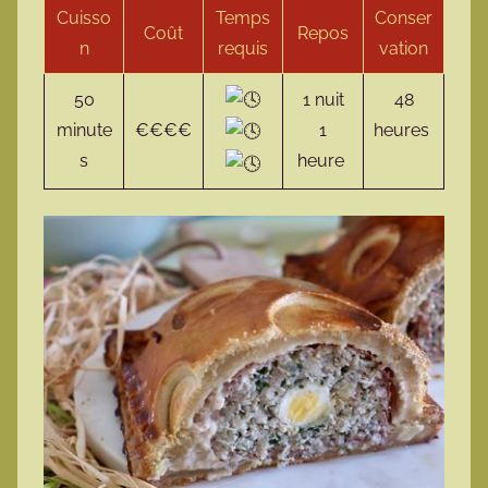
Cuisso
Temps
Conser
Coût
Repos
n
requis
vation
50
1 nuit
48
minute
€€€€
1
heures
s
heure