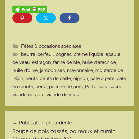
Fêtes & occasions spéciales
beurre
,
cerfeuil
,
cognac
,
crème liquide
,
épaule
de veau
,
estragon
,
farine de blé
,
huile d'arachide
,
huile d'olive
,
jambon sec
,
mayonnaise
,
moutarde de
Dijon
,
oeufs
,
oeufs de caille
,
oignon
,
pâte à pâté
,
pâté
en croute
,
persil
,
poitrine de porc
,
Porto
,
salé
,
sucré
,
viande de porc
,
viande de veau
Navigation de l’article
Publication précédente
Soupe de pois cassés, poireaux et cumin
(Temps de Carême #7)