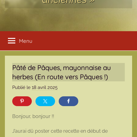
Menu
Pâté de Pâques, mayonnaise au
herbes (En route vers Pâques !)
Publié le
18 avril 2025
p
a
r
m
Bonjour, bonjour !!
a
r
J’aurai dû poster cette recette en début de
m