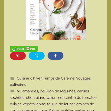
Cuisine d'hiver
,
Temps de Carême
,
Voyages
culinaires
ail
,
amandes
,
bouillon de légumes
,
cerises
séchées
,
chou blanc
,
citron
,
concentré de tomates
,
cuisine végétalienne
,
feuille de laurier
,
graines de
cumin
,
grenade
,
huile d'olive
,
lentilles vertes
,
noix
,