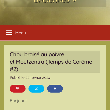
Menu
Chou braisé au poivre
et Moutzentra (Temps de Carême
#2)
Publié le
22 février 2024
p
a
r
m
Bonjour !
a
r