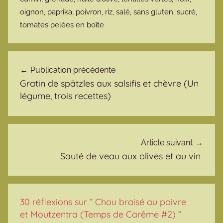
oignon
,
paprika
,
poivron
,
riz
,
salé
,
sans gluten
,
sucré
,
tomates pelées en boîte
Navigation de l’article
Publication précédente
Gratin de spätzles aux salsifis et chèvre (Un
légume, trois recettes)
Article suivant
Sauté de veau aux olives et au vin
30 réflexions sur “
Chou braisé au poivre
et Moutzentra (Temps de Carême #2)
”