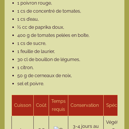
1 poivron rouge,
1 cs de concentré de tomates,
1 cs d’eau,
½ cc de paprika doux,
400 g de tomates pelées en boîte,
1 cs de sucre,
1 feuille de laurier,
30 cl de bouillon de légumes,
1 citron,
50 g de cerneaux de noix,
sel et poivre.
Temps
Cuisson
Coût
Conservation
Spécificité
requis
Végétalien
3-4 jours au