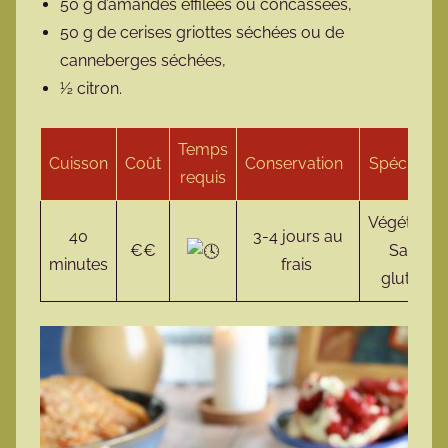
50 g d’amandes effilées ou concassées,
50 g de cerises griottes séchées ou de
canneberges séchées,
½ citron.
Temps
Cuisson
Coût
Conservation
Spécificité
requis
Végétalien
40
3-4 jours au
€€
Sans
minutes
frais
gluten