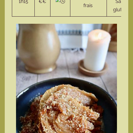
1h15
€€
Sans
frais
gluten