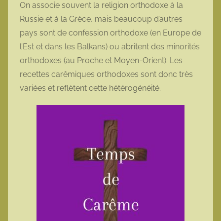
On associe souvent la religion orthodoxe à la
m
Russie et à la Grèce, mais beaucoup d’autres
o
pays sont de confession orthodoxe (en Europe de
t
l’Est et dans les Balkans) ou abritent des minorités
t
orthodoxes (au Proche et Moyen-Orient). Les
e
recettes carêmiques orthodoxes sont donc très
variées et reflètent cette hétérogénéité.