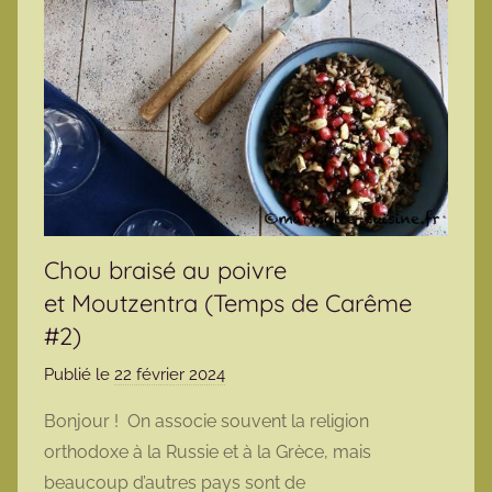
Chou braisé au poivre
et Moutzentra (Temps de Carême
#2)
Publié le
22 février 2024
p
a
Bonjour ! On associe souvent la religion
r
orthodoxe à la Russie et à la Grèce, mais
m
beaucoup d’autres pays sont de
a