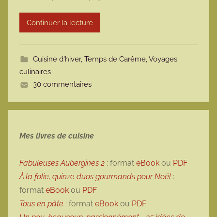
r
Continuer la lecture
m
o
t
Cuisine d'hiver
,
Temps de Carême
,
Voyages
t
culinaires
e
30 commentaires
Mes livres de cuisine
Fabuleuses Aubergines 2
: format
eBook
ou
PDF
À la folie, quinze duos gourmands pour Noël
:
format
eBook
ou
PDF
Tous en pâte
: format
eBook
ou
PDF