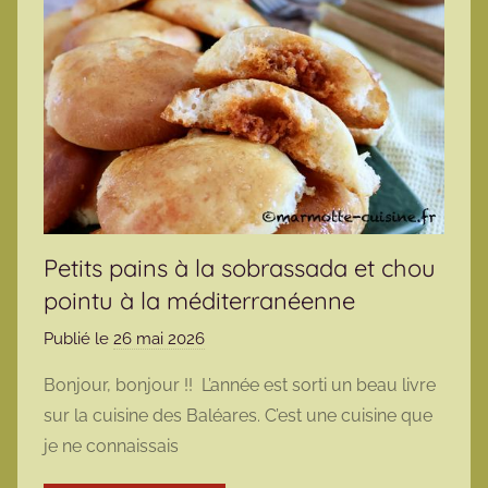
Petits pains à la sobrassada et chou
pointu à la méditerranéenne
Publié le
26 mai 2026
p
a
Bonjour, bonjour !! L’année est sorti un beau livre
r
sur la cuisine des Baléares. C’est une cuisine que
m
je ne connaissais
a
r