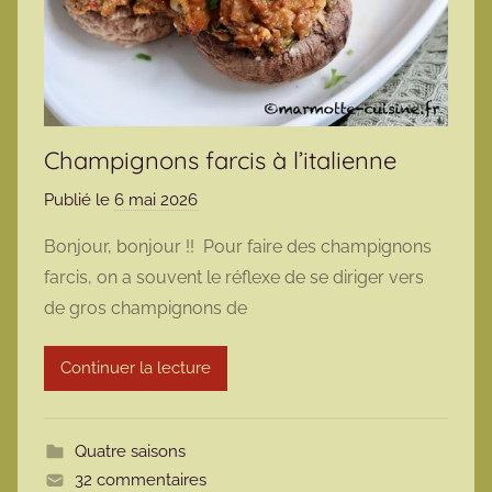
Champignons farcis à l’italienne
Publié le
6 mai 2026
p
a
Bonjour, bonjour !! Pour faire des champignons
r
farcis, on a souvent le réflexe de se diriger vers
m
de gros champignons de
a
r
Continuer la lecture
m
o
t
Quatre saisons
t
32 commentaires
e