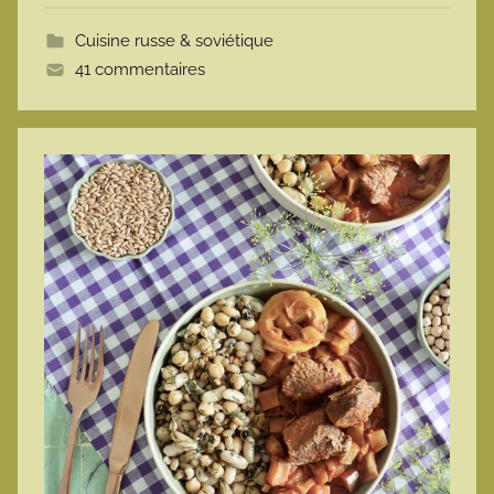
t
Cuisine russe & soviétique
t
41 commentaires
e