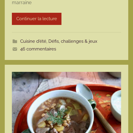
marraine
m
o
t
Continuer la lecture
t
e
Cuisine d'été
,
Défis, challenges & jeux
46 commentaires