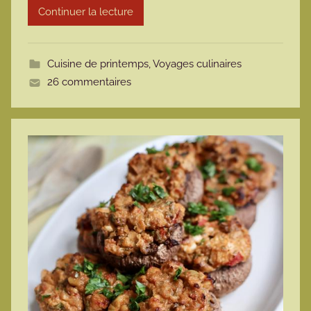
Continuer la lecture
m
o
t
Cuisine de printemps
,
Voyages culinaires
t
26 commentaires
e