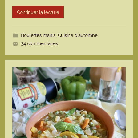
r
Continuer la lecture
m
o
t
Boulettes mania
,
Cuisine d'automne
t
34 commentaires
e