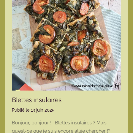
Blettes insulaires
Publié le
13 juin 2025
p
a
Bonjour, bonjour !! Blettes insulaires ? Mais
r
qu’est-ce que je suis encore allée chercher !?