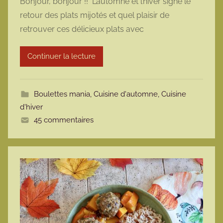
Bonjour, bonjour !! L’automne et l’hiver signe le
r
retour des plats mijotés et quel plaisir de
m
retrouver ces délicieux plats avec
a
r
Continuer la lecture
m
o
t
Boulettes mania
,
Cuisine d'automne
,
Cuisine
t
d'hiver
e
45 commentaires