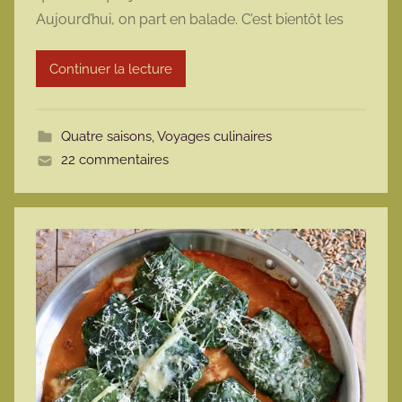
m
Aujourd’hui, on part en balade. C’est bientôt les
a
r
Continuer la lecture
m
o
t
Quatre saisons
,
Voyages culinaires
t
22 commentaires
e