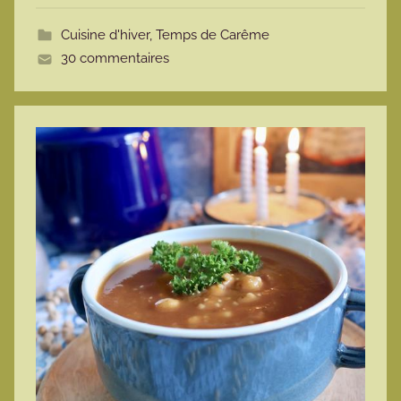
t
Cuisine d'hiver
,
Temps de Carême
t
30 commentaires
e