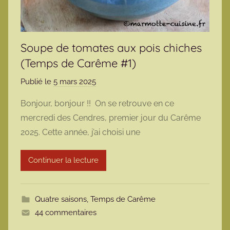
Soupe de tomates aux pois chiches
(Temps de Carême #1)
Publié le
5 mars 2025
p
a
Bonjour, bonjour !! On se retrouve en ce
r
mercredi des Cendres, premier jour du Carême
m
2025. Cette année, j’ai choisi une
a
r
Continuer la lecture
m
o
t
Quatre saisons
,
Temps de Carême
t
44 commentaires
e