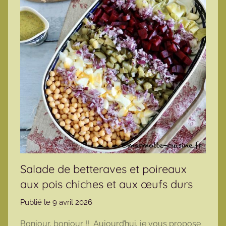
Salade de betteraves et poireaux
aux pois chiches et aux œufs durs
Publié le
9 avril 2026
p
a
Bonjour, bonjour !! Aujourd’hui, je vous propose