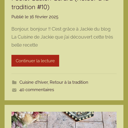
tradition #10)
Publié le
16 février 2025
p
a
Bonjour, bonjour !! C’est grâce à Jackie du blog
r
La Cuisine de Jackie que j’ai découvert cette très
m
belle recette
a
r
Continuer la lecture
m
o
t
Cuisine d'hiver
,
Retour à la tradition
t
40 commentaires
e