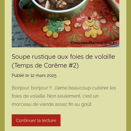
Soupe rustique aux foies de volaille
(Temps de Carême #2)
Publié le
12 mars 2025
p
a
Bonjour, bonjour !! J’aime beaucoup cuisiner les
r
foies de volaille. Non seulement, c’est un
m
morceau de viande assez fin au goût
a
r
Continuer la lecture
m
o