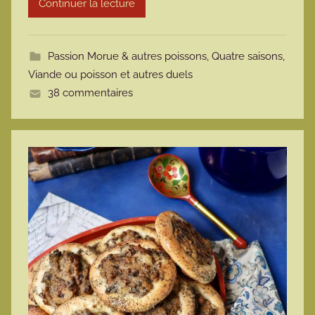
Continuer la lecture
o
t
t
Passion Morue & autres poissons
,
Quatre saisons
,
e
Viande ou poisson et autres duels
38 commentaires