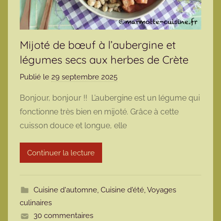
Mijoté de bœuf à l’aubergine et
légumes secs aux herbes de Crète
Publié le
29 septembre 2025
p
a
Bonjour, bonjour !! L’aubergine est un légume qui
r
fonctionne très bien en mijoté. Grâce à cette
m
cuisson douce et longue, elle
a
r
Continuer la lecture
m
o
t
Cuisine d'automne
,
Cuisine d'été
,
Voyages
t
culinaires
e
30 commentaires