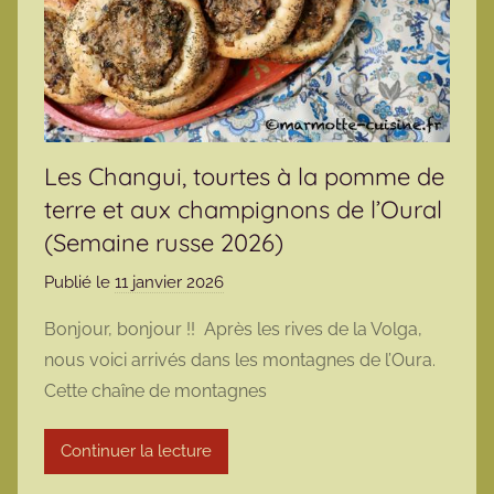
Les Changui, tourtes à la pomme de
terre et aux champignons de l’Oural
(Semaine russe 2026)
Publié le
11 janvier 2026
p
a
Bonjour, bonjour !! Après les rives de la Volga,
r
nous voici arrivés dans les montagnes de l’Oura.
m
Cette chaîne de montagnes
a
r
Continuer la lecture
m
o