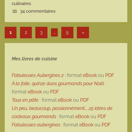
culinaires
e
34 commentaires
Pagination des publications
Articles suivants
1
2
3
…
5
»
Mes livres de cuisine
Fabuleuses Aubergines 2
: format
eBook
ou
PDF
À la folie, quinze duos gourmands pour Noël
:
format
eBook
ou
PDF
Tous en pâte
: format
eBook
ou
PDF
Un peu, beaucoup, passionnément…, 25 idées de
cadeaux gourmands
: format
eBook
ou
PDF
Fabuleuses aubergines
: format
eBook
ou
PDF