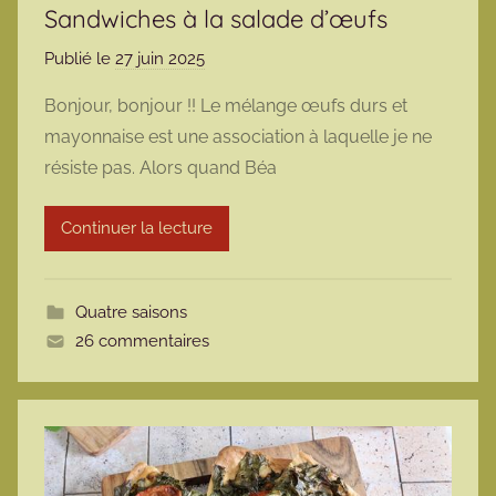
Sandwiches à la salade d’œufs
Publié le
27 juin 2025
p
a
Bonjour, bonjour !! Le mélange œufs durs et
r
mayonnaise est une association à laquelle je ne
m
résiste pas. Alors quand Béa
a
r
Continuer la lecture
m
o
t
Quatre saisons
t
26 commentaires
e