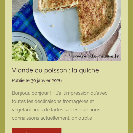
Viande ou poisson : la quiche
Publié le
30 janvier 2026
p
a
Bonjour, bonjour !! J’ai l’impression qu’avec
r
toutes les déclinaisons fromagères et
m
végétariennes de tartes salées que nous
a
connaissons actuellement, on oublie
r
m