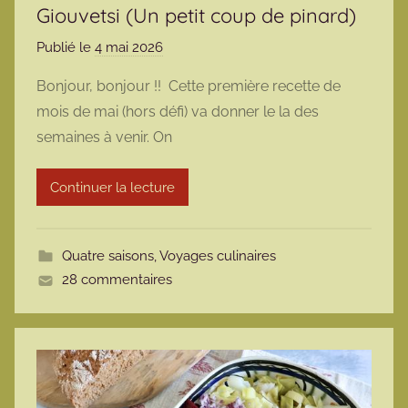
Giouvetsi (Un petit coup de pinard)
Publié le
4 mai 2026
p
a
Bonjour, bonjour !! Cette première recette de
r
mois de mai (hors défi) va donner le la des
m
semaines à venir. On
a
r
Continuer la lecture
m
o
t
Quatre saisons
,
Voyages culinaires
t
28 commentaires
e