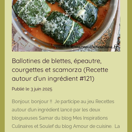
Ballotines de blettes, épeautre,
courgettes et scamorza (Recette
autour d’un ingrédient #121)
Publié le
3 juin 2025
p
a
Bonjour, bonjour !! Je participe au jeu Recettes
r
autour d’un ingrédient lancé par les deux
m
blogueuses Samar du blog Mes Inspirations
a
Culinaires et Soulef du blog Amour de cuisine. La
r