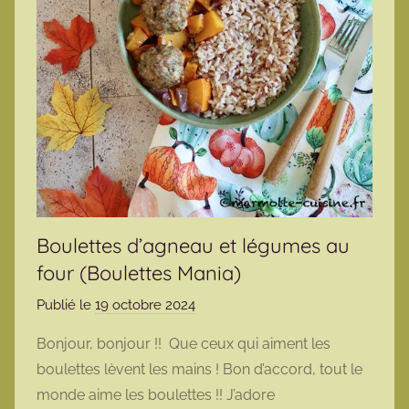
Boulettes d’agneau et légumes au
four (Boulettes Mania)
Publié le
19 octobre 2024
p
a
Bonjour, bonjour !! Que ceux qui aiment les
r
boulettes lèvent les mains ! Bon d’accord, tout le
m
monde aime les boulettes !! J’adore
a