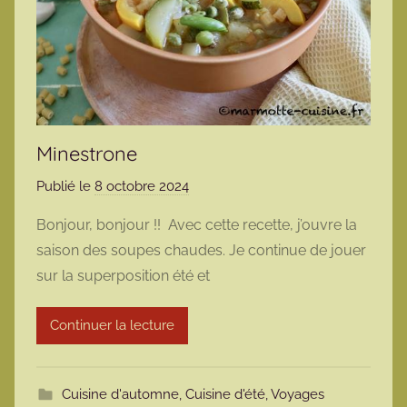
Minestrone
Publié le
8 octobre 2024
p
a
Bonjour, bonjour !! Avec cette recette, j’ouvre la
r
saison des soupes chaudes. Je continue de jouer
m
sur la superposition été et
a
r
Continuer la lecture
m
o
t
Cuisine d'automne
,
Cuisine d'été
,
Voyages
t