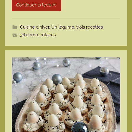
Continuer la lecture
m
o
t
Cuisine d'hiver
,
Un légume, trois recettes
t
36 commentaires
e