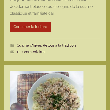
r
décidément placée sous le signe de la cuisine
m
classique et familiale car
a
r
Continuer la lecture
m
o
t
Cuisine d'hiver
,
Retour à la tradition
t
11 commentaires
e