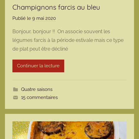
Champignons farcis au bleu
Publié le
9 mai 2020
p
a
Bonjour, bonjour !! On associe souvent les
r
légumes farcis à la période estivale mais ce type
m
de plat peut être décliné
a
r
Continuer la lecture
m
o
t
Quatre saisons
t
15 commentaires
e