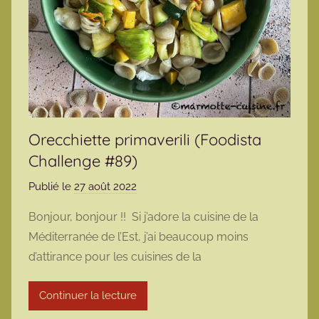
Orecchiette primaverili (Foodista
Challenge #89)
Publié le
27 août 2022
p
a
Bonjour, bonjour !! Si j’adore la cuisine de la
r
Méditerranée de l’Est, j’ai beaucoup moins
m
d’attirance pour les cuisines de la
a
r
Continuer la lecture
m
o