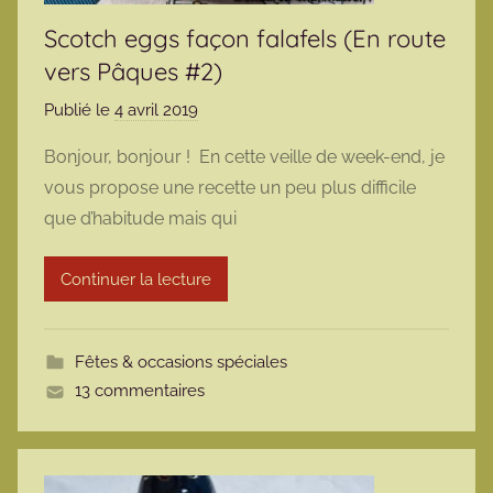
Scotch eggs façon falafels (En route
vers Pâques #2)
Publié le
4 avril 2019
p
a
Bonjour, bonjour ! En cette veille de week-end, je
r
vous propose une recette un peu plus difficile
m
que d’habitude mais qui
a
r
Continuer la lecture
m
o
t
Fêtes & occasions spéciales
t
13 commentaires
e