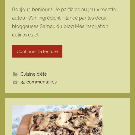
a
Bonjour, bonjour ! Je participe au jeu « recette
r
autour d’un ingrédient » lancé par les deux
m
bloggeuses Samar, du blog Mes inspiration
a
culinaires et
r
m
Continuer la lecture
o
t
t
Cuisine d'été
e
32 commentaires