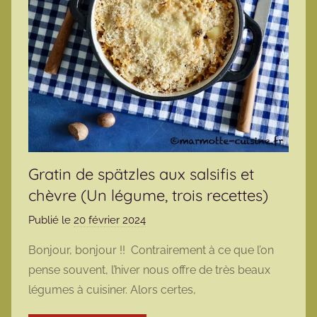
Gratin de spätzles aux salsifis et
chèvre (Un légume, trois recettes)
Publié le
20 février 2024
p
a
Bonjour, bonjour !! Contrairement à ce que l’on
r
pense souvent, l’hiver nous offre de très beaux
m
légumes à cuisiner. Alors certes,
a
r