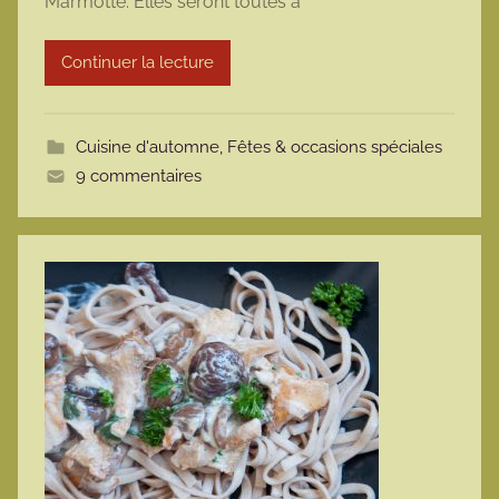
Marmotte. Elles seront toutes à
a
r
Continuer la lecture
m
o
t
Cuisine d'automne
,
Fêtes & occasions spéciales
t
9 commentaires
e