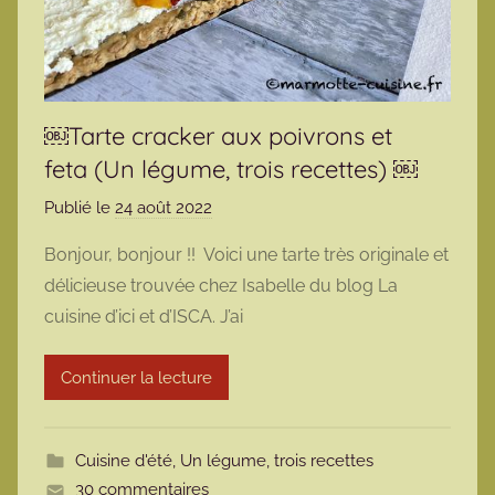
￼Tarte cracker aux poivrons et
feta (Un légume, trois recettes) ￼
Publié le
24 août 2022
p
a
Bonjour, bonjour !! Voici une tarte très originale et
r
délicieuse trouvée chez Isabelle du blog La
m
cuisine d’ici et d’ISCA. J’ai
a
r
Continuer la lecture
m
o
t
Cuisine d'été
,
Un légume, trois recettes
t
30 commentaires