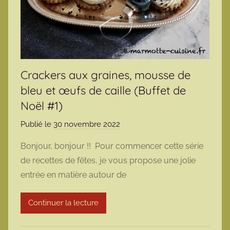
Crackers aux graines, mousse de
bleu et œufs de caille (Buffet de
Noël #1)
Publié le
30 novembre 2022
p
a
Bonjour, bonjour !! Pour commencer cette série
r
de recettes de fêtes, je vous propose une jolie
m
entrée en matière autour de
a
r
Continuer la lecture
m
o