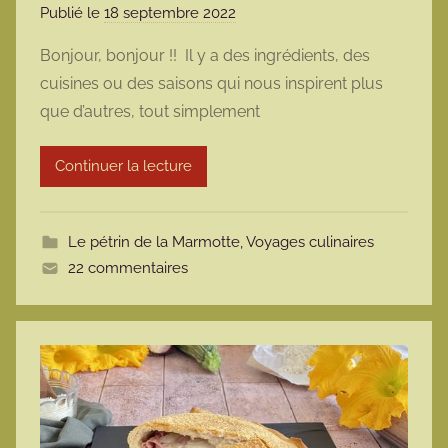
Publié le
18 septembre 2022
p
a
Bonjour, bonjour !! Il y a des ingrédients, des
r
cuisines ou des saisons qui nous inspirent plus
m
que d’autres, tout simplement
a
r
Continuer la lecture
m
o
t
Le pétrin de la Marmotte
,
Voyages culinaires
t
22 commentaires
e