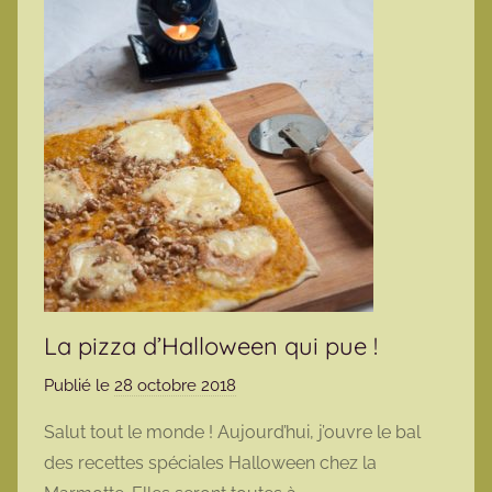
La pizza d’Halloween qui pue !
Publié le
28 octobre 2018
p
a
Salut tout le monde ! Aujourd’hui, j’ouvre le bal
r
des recettes spéciales Halloween chez la
m