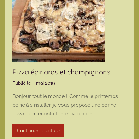
Pizza épinards et champignons
Publié le
4 mai 2019
p
a
Bonjour tout le monde ! Comme le printemps
r
peine à s’installer, je vous propose une bonne
m
pizza bien réconfortante avec plein
a
r
Continuer la lecture
m