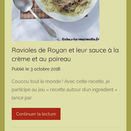
Ravioles de Royan et leur sauce à la
crème et au poireau
Publié le
3 octobre 2018
p
a
Coucou tout le monde ! Avec cette recette, je
r
participe au jeu « recette autour d’un ingrédient »
m
lancé par
a
r
Continuer la lecture
m
o
t