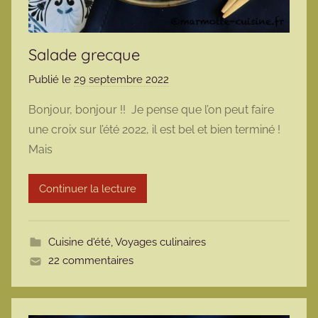
Salade grecque
Publié le
29 septembre 2022
p
a
Bonjour, bonjour !! Je pense que l’on peut faire
r
une croix sur l’été 2022, il est bel et bien terminé !
m
Mais
a
r
Continuer la lecture
m
o
t
Cuisine d'été
,
Voyages culinaires
t
22 commentaires
e