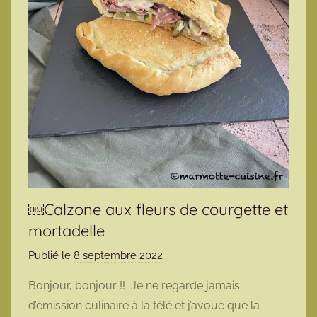
￼Calzone aux fleurs de courgette et
mortadelle
Publié le
8 septembre 2022
p
a
Bonjour, bonjour !! Je ne regarde jamais
r
d’émission culinaire à la télé et j’avoue que la
m