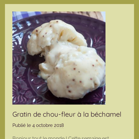
Gratin de chou-fleur à la béchamel
Publié le
4 octobre 2018
p
a
Bonjour tout le monde ! Cette semaine est