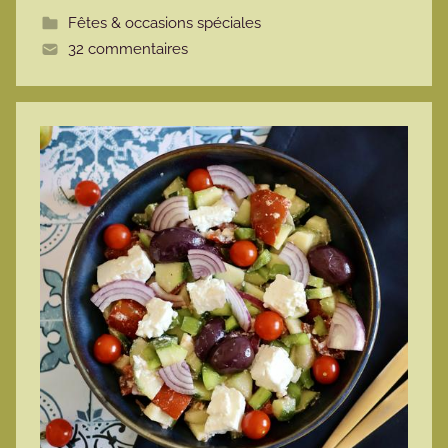
t
Fêtes & occasions spéciales
t
32 commentaires
e