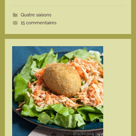
o
t
Quatre saisons
t
15 commentaires
e