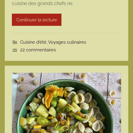
cuisine des grands chefs ne
a
r
Continuer la lecture
m
o
t
Cuisine d'été
,
Voyages culinaires
t
22 commentaires
e