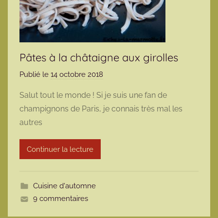
Pâtes à la châtaigne aux girolles
Publié le
14 octobre 2018
p
a
Salut tout le monde ! Si je suis une fan de
r
champignons de Paris, je connais très mal les
m
autres
a
r
Continuer la lecture
m
o
t
Cuisine d'automne
t
9 commentaires
e