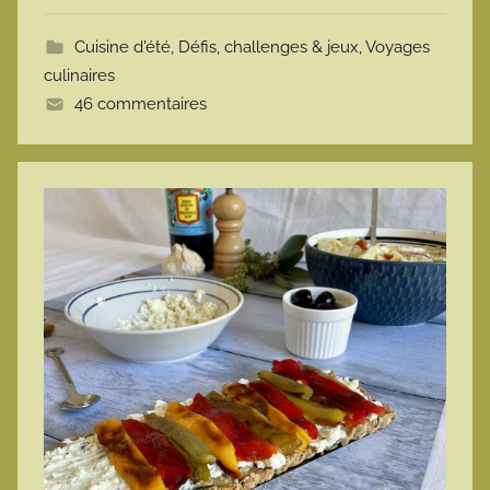
t
Cuisine d'été
,
Défis, challenges & jeux
,
Voyages
t
culinaires
e
46 commentaires