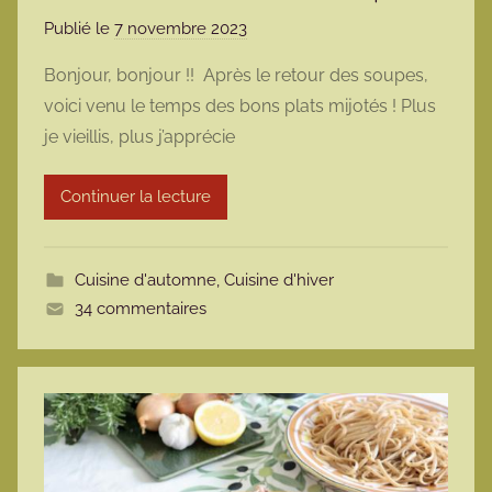
Publié le
7 novembre 2023
p
a
Bonjour, bonjour !! Après le retour des soupes,
r
voici venu le temps des bons plats mijotés ! Plus
m
je vieillis, plus j’apprécie
a
r
Continuer la lecture
m
o
t
Cuisine d'automne
,
Cuisine d'hiver
t
34 commentaires
e