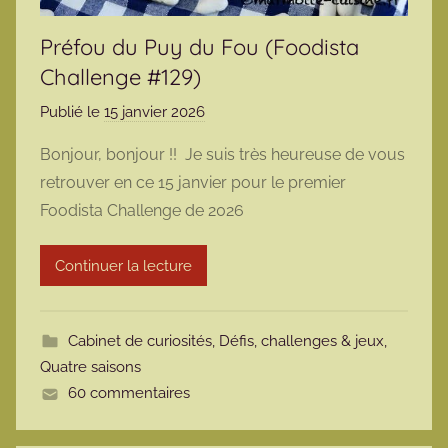
Préfou du Puy du Fou (Foodista
Challenge #129)
Publié le
15 janvier 2026
p
a
Bonjour, bonjour !! Je suis très heureuse de vous
r
retrouver en ce 15 janvier pour le premier
m
Foodista Challenge de 2026
a
r
Continuer la lecture
m
o
t
Cabinet de curiosités
,
Défis, challenges & jeux
,
t
Quatre saisons
e
60 commentaires