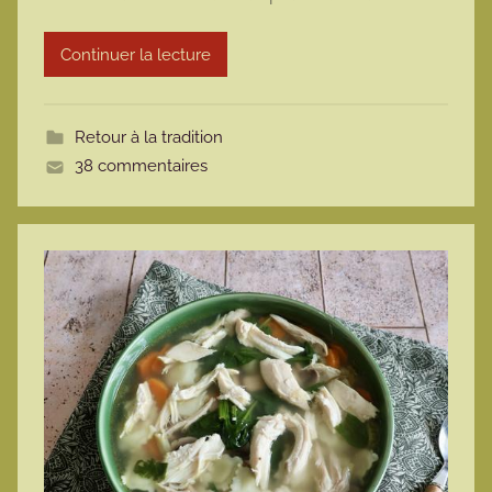
a
r
Continuer la lecture
m
o
t
Retour à la tradition
t
38 commentaires
e