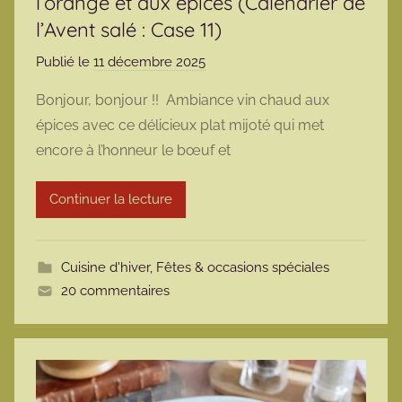
l’orange et aux épices (Calendrier de
l’Avent salé : Case 11)
Publié le
11 décembre 2025
p
a
Bonjour, bonjour !! Ambiance vin chaud aux
r
épices avec ce délicieux plat mijoté qui met
m
encore à l’honneur le bœuf et
a
r
Continuer la lecture
m
o
t
Cuisine d'hiver
,
Fêtes & occasions spéciales
t
20 commentaires
e