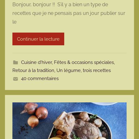
Bonjour, bonjour !! S’il y a bien un type de
r
recettes que je ne pensais pas un jour publier sur
m
le
a
r
Continuer la lecture
m
o
t
Cuisine d'hiver
,
Fêtes & occasions spéciales
,
t
Retour à la tradition
,
Un légume, trois recettes
e
40 commentaires