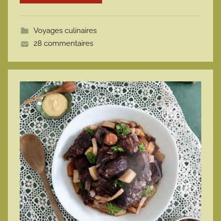
o
t
Voyages culinaires
t
28 commentaires
e