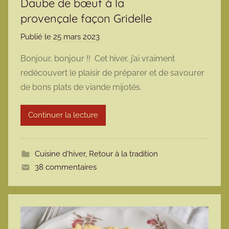
Daube de bœuf à la
provençale façon Gridelle
Publié le
25 mars 2023
p
a
Bonjour, bonjour !! Cet hiver, j’ai vraiment
r
redécouvert le plaisir de préparer et de savourer
m
de bons plats de viande mijotés.
a
r
Continuer la lecture
m
o
t
Cuisine d'hiver
,
Retour à la tradition
t
38 commentaires
e