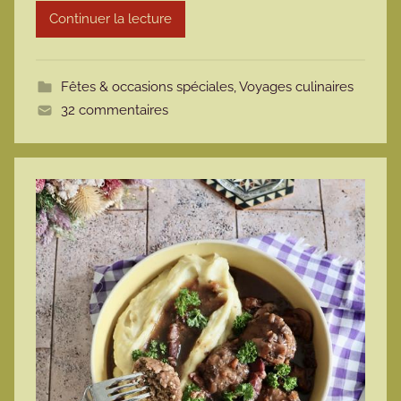
Continuer la lecture
o
t
t
Fêtes & occasions spéciales
,
Voyages culinaires
e
32 commentaires