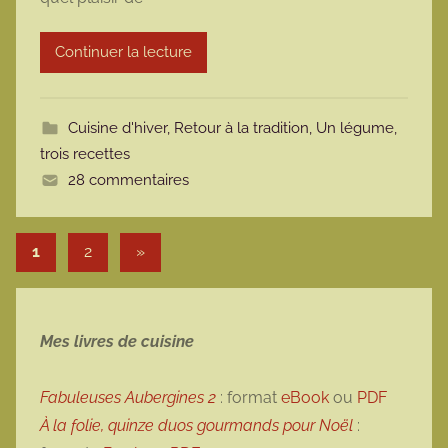
a
r
Continuer la lecture
m
o
t
Cuisine d'hiver
,
Retour à la tradition
,
Un légume,
t
trois recettes
e
28 commentaires
Pagination des publications
Articles suivants
1
2
»
Mes livres de cuisine
Fabuleuses Aubergines 2
: format
eBook
ou
PDF
À la folie, quinze duos gourmands pour Noël
: