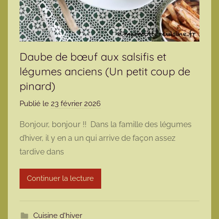
Daube de bœuf aux salsifis et
légumes anciens (Un petit coup de
pinard)
Publié le
23 février 2026
p
a
Bonjour, bonjour !! Dans la famille des légumes
r
d’hiver, il y en a un qui arrive de façon assez
m
tardive dans
a
r
Continuer la lecture
m
o
t
Cuisine d'hiver
t