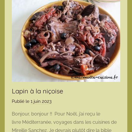
Lapin à la niçoise
Publié le
1 juin 2023
p
a
Bonjour, bonjour !! Pour Noël, j’ai reçu le
r
livre Méditerranée, voyages dans les cuisines de
m
Mireille Sanchez. Je devrais plutôt dire la bible