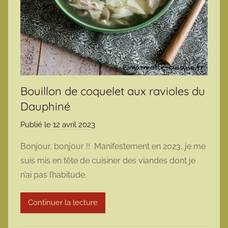
Bouillon de coquelet aux ravioles du
Dauphiné
Publié le
12 avril 2023
p
a
Bonjour, bonjour !! Manifestement en 2023, je me
r
suis mis en tête de cuisiner des viandes dont je
m
n’ai pas l’habitude.
a
r
Continuer la lecture
m
o