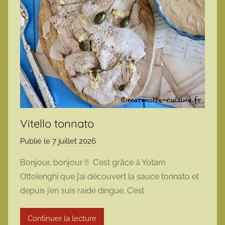
Vitello tonnato
Publié le
7 juillet 2026
p
a
Bonjour, bonjour !! C’est grâce à Yotam
r
Ottolenghi que j’ai découvert la sauce tonnato et
m
depuis j’en suis raide dingue. C’est
a
r
Continuer la lecture
m