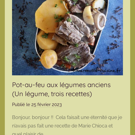
Pot-au-feu aux légumes anciens
(Un légume, trois recettes)
Publié le
25 février 2023
p
a
Bonjour, bonjour !! Cela faisait une éternité que je
r
n’avais pas fait une recette de Marie Chioca et
m
quel plaisir de