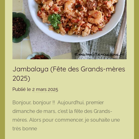
Jambalaya (Fête des Grands-mères
2025)
Publié le
2 mars 2025
p
a
Bonjour, bonjour !! Aujourd’hui, premier
r
dimanche de mars, c’est la fête des Grands-
m
mères. Alors pour commencer, je souhaite une
a
très bonne
r
m