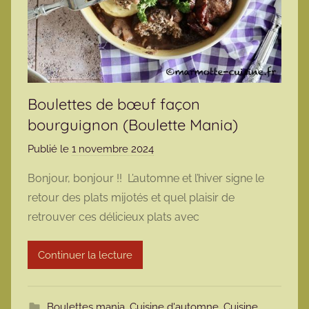
Boulettes de bœuf façon
bourguignon (Boulette Mania)
Publié le
1 novembre 2024
p
a
Bonjour, bonjour !! L’automne et l’hiver signe le
r
retour des plats mijotés et quel plaisir de
m
retrouver ces délicieux plats avec
a
r
Continuer la lecture
m
o
t
Boulettes mania
,
Cuisine d'automne
,
Cuisine