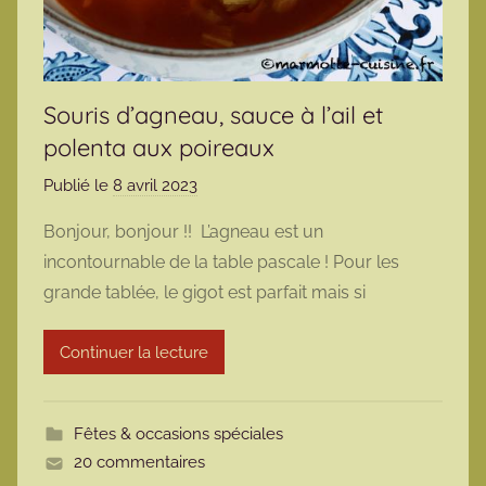
Souris d’agneau, sauce à l’ail et
polenta aux poireaux
Publié le
8 avril 2023
p
a
Bonjour, bonjour !! L’agneau est un
r
incontournable de la table pascale ! Pour les
m
grande tablée, le gigot est parfait mais si
a
r
Continuer la lecture
m
o
t
Fêtes & occasions spéciales
t
20 commentaires
e