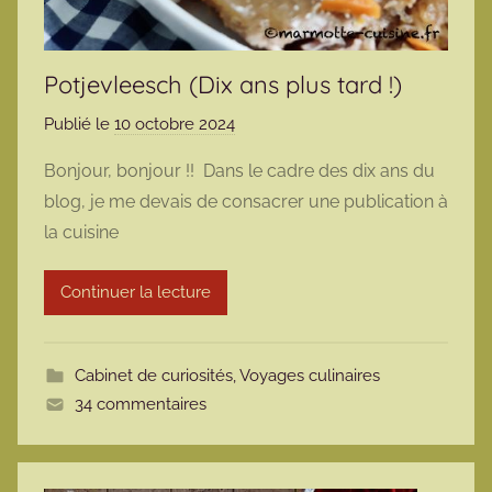
Potjevleesch (Dix ans plus tard !)
Publié le
10 octobre 2024
p
a
Bonjour, bonjour !! Dans le cadre des dix ans du
r
blog, je me devais de consacrer une publication à
m
la cuisine
a
r
Continuer la lecture
m
o
t
Cabinet de curiosités
,
Voyages culinaires
t
34 commentaires
e