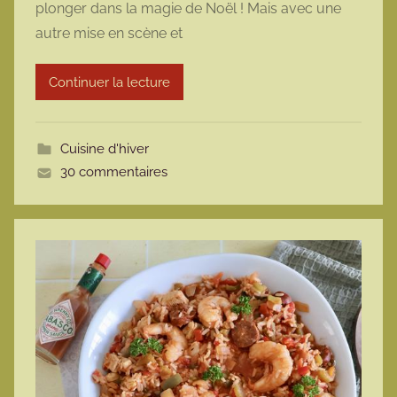
plonger dans la magie de Noël ! Mais avec une
m
autre mise en scène et
a
r
Continuer la lecture
m
o
t
Cuisine d'hiver
t
30 commentaires
e