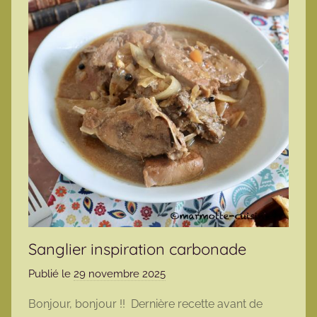
Sanglier inspiration carbonade
Publié le
29 novembre 2025
p
a
Bonjour, bonjour !! Dernière recette avant de
r