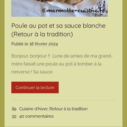
Poule au pot et sa sauce blanche
(Retour à la tradition)
Publié le
18 février 2024
p
a
Bonjour, bonjour !! L’une de amies de ma grand-
r
mère faisait une poule au pot à tomber à la
m
renverse ! Sa sauce
a
r
Continuer la lecture
m
o
t
Cuisine d'hiver
,
Retour à la tradition
t
40 commentaires
e