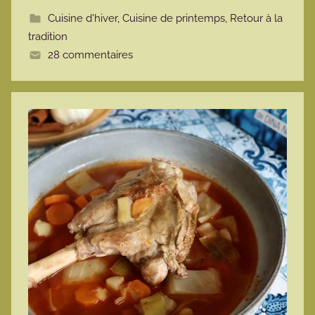
t
Cuisine d'hiver
,
Cuisine de printemps
,
Retour à la
t
tradition
e
28 commentaires