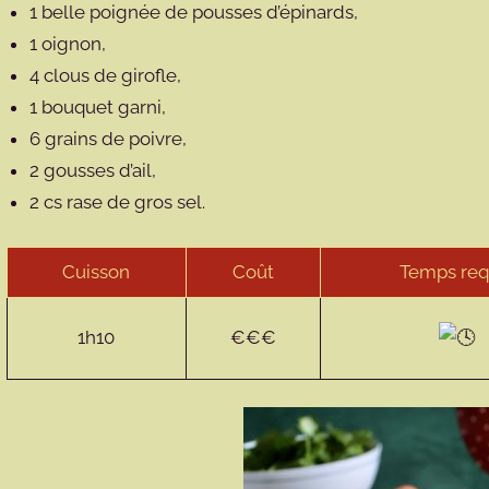
1 belle poignée de pousses d’épinards,
1 oignon,
4 clous de girofle,
1 bouquet garni,
6 grains de poivre,
2 gousses d’ail,
2 cs rase de gros sel.
Cuisson
Coût
Temps req
1h10
€€€