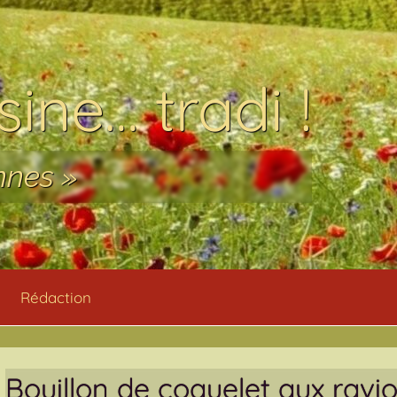
ine… tradi !
nnes »
Rédaction
Bouillon de coquelet aux rav