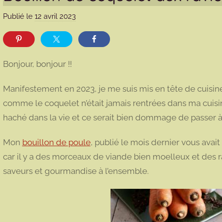
Publié le
12 avril 2023
p
a
r
m
Bonjour, bonjour !!
a
r
Manifestement en 2023, je me suis mis en tête de cuisiner
m
comme le coquelet n’était jamais rentrées dans ma cuisine.
o
haché dans la vie et ce serait bien dommage de passer à
t
t
Mon
bouillon de poule
, publié le mois dernier vous avait
e
car il y a des morceaux de viande bien moelleux et des
saveurs et gourmandise à l’ensemble.