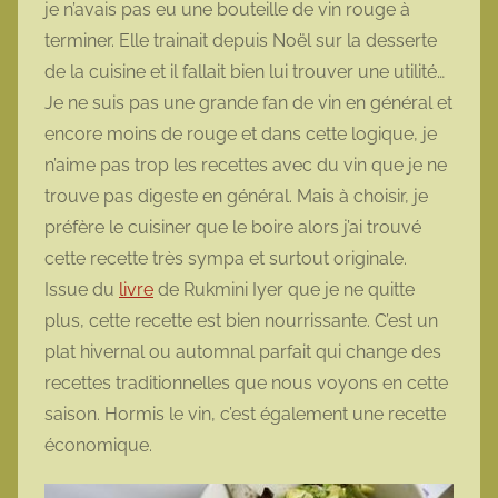
je n’avais pas eu une bouteille de vin rouge à
o
terminer. Elle trainait depuis Noël sur la desserte
t
de la cuisine et il fallait bien lui trouver une utilité…
t
Je ne suis pas une grande fan de vin en général et
e
encore moins de rouge et dans cette logique, je
n’aime pas trop les recettes avec du vin que je ne
trouve pas digeste en général. Mais à choisir, je
préfère le cuisiner que le boire alors j’ai trouvé
cette recette très sympa et surtout originale.
Issue du
livre
de Rukmini Iyer que je ne quitte
plus, cette recette est bien nourrissante. C’est un
plat hivernal ou automnal parfait qui change des
recettes traditionnelles que nous voyons en cette
saison. Hormis le vin, c’est également une recette
économique.