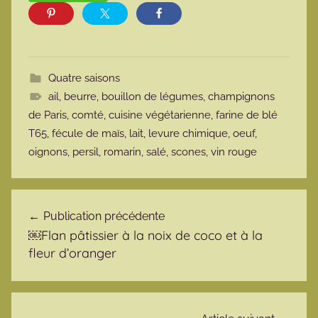
Quatre saisons
ail
,
beurre
,
bouillon de légumes
,
champignons
de Paris
,
comté
,
cuisine végétarienne
,
farine de blé
T65
,
fécule de maïs
,
lait
,
levure chimique
,
oeuf
,
oignons
,
persil
,
romarin
,
salé
,
scones
,
vin rouge
Navigation de l’article
Publication précédente
￼Flan pâtissier à la noix de coco et à la
fleur d’oranger