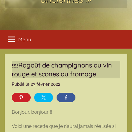
Menu
￼Ragoût de champignons au vin
rouge et scones au fromage
Publié le
23 février 2022
p
a
r
m
Bonjour, bonjour !!
a
r
Voici une recette que je n’aurai jamais réalisée si
m