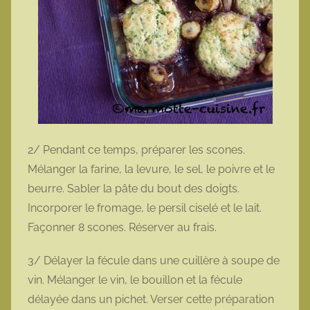
2/ Pendant ce temps, préparer les scones.
Mélanger la farine, la levure, le sel, le poivre et le
beurre. Sabler la pâte du bout des doigts.
Incorporer le fromage, le persil ciselé et le lait.
Façonner 8 scones. Réserver au frais.
3/ Délayer la fécule dans une cuillère à soupe de
vin. Mélanger le vin, le bouillon et la fécule
délayée dans un pichet. Verser cette préparation