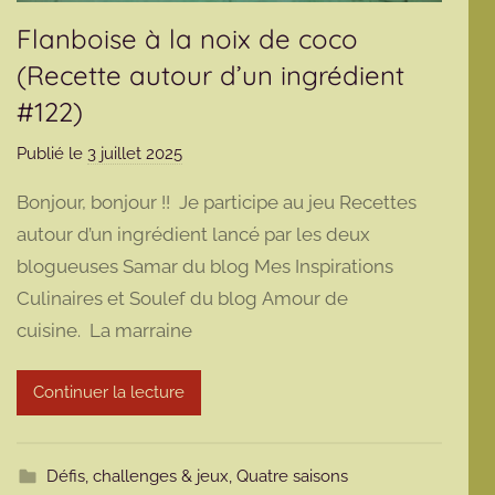
Flanboise à la noix de coco
(Recette autour d’un ingrédient
#122)
Publié le
3 juillet 2025
p
a
Bonjour, bonjour !! Je participe au jeu Recettes
r
autour d’un ingrédient lancé par les deux
m
blogueuses Samar du blog Mes Inspirations
a
Culinaires et Soulef du blog Amour de
r
m
cuisine. La marraine
o
t
Continuer la lecture
t
e
Défis, challenges & jeux
,
Quatre saisons