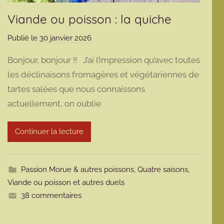
Viande ou poisson : la quiche
Publié le
30 janvier 2026
p
a
Bonjour, bonjour !! J’ai l’impression qu’avec toutes
r
les déclinaisons fromagères et végétariennes de
m
tartes salées que nous connaissons
a
actuellement, on oublie
r
m
o
Continuer la lecture
t
t
e
Passion Morue & autres poissons
,
Quatre saisons
,
Viande ou poisson et autres duels
38 commentaires