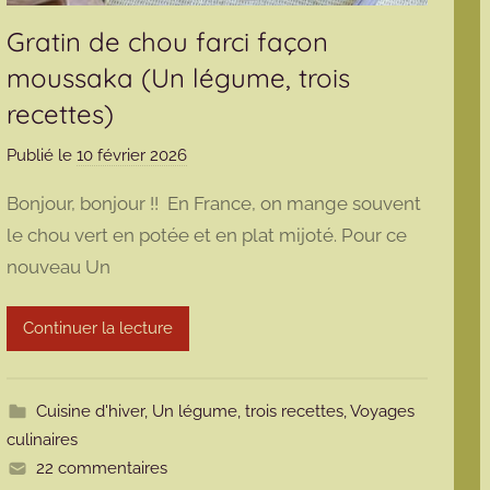
Gratin de chou farci façon
moussaka (Un légume, trois
recettes)
Publié le
10 février 2026
p
a
Bonjour, bonjour !! En France, on mange souvent
r
le chou vert en potée et en plat mijoté. Pour ce
m
nouveau Un
a
r
m
Continuer la lecture
o
t
t
Cuisine d'hiver
,
Un légume, trois recettes
,
Voyages
e
culinaires
22 commentaires