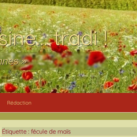
ine… tradi !
nnes »
Rédaction
Étiquette :
fécule de maïs