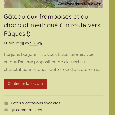
Gâteau aux framboises et au
chocolat meringué (En route vers
Pâques !)
Publié le
19 avril 2025
p
a
Bonjour, bonjour !! Je vous l’avais promis, voici
r
aujourd’hui ma proposition de dessert au
m
chocolat pour Pâques. Cette recette clôture mes
a
r
m
Continuer la lecture
o
t
t
Fêtes & occasions spéciales
e
40 commentaires