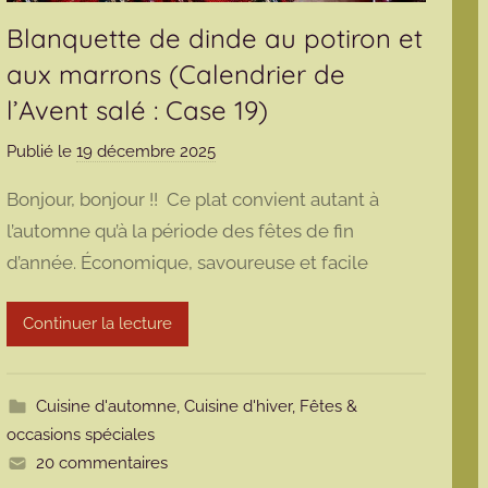
Blanquette de dinde au potiron et
aux marrons (Calendrier de
l’Avent salé : Case 19)
Publié le
19 décembre 2025
p
a
Bonjour, bonjour !! Ce plat convient autant à
r
l’automne qu’à la période des fêtes de fin
m
d’année. Économique, savoureuse et facile
a
r
m
Continuer la lecture
o
t
t
Cuisine d'automne
,
Cuisine d'hiver
,
Fêtes &
e
occasions spéciales
20 commentaires