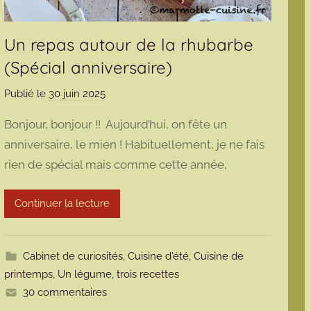
Un repas autour de la rhubarbe
(Spécial anniversaire)
Publié le
30 juin 2025
p
a
Bonjour, bonjour !! Aujourd’hui, on fête un
r
anniversaire, le mien ! Habituellement, je ne fais
m
rien de spécial mais comme cette année,
a
r
m
Continuer la lecture
o
t
t
Cabinet de curiosités
,
Cuisine d'été
,
Cuisine de
e
printemps
,
Un légume, trois recettes
30 commentaires