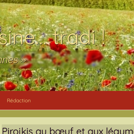
ine… tradi !
nnes »
Rédaction
Pirojkis au bœuf et aux légum