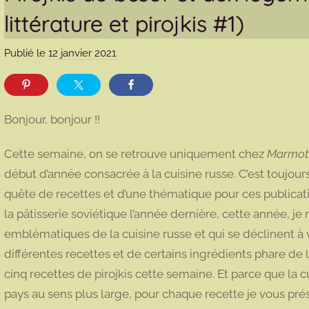
littérature et pirojkis #1)
Publié le
12 janvier 2021
p
a
r
m
Bonjour, bonjour !!
a
r
Cette semaine, on se retrouve uniquement chez
Marmott
m
début d’année consacrée à la cuisine russe. C’est toujour
o
quête de recettes et d’une thématique pour ces publica
t
la pâtisserie soviétique l’année dernière, cette année, je
t
e
emblématiques de la cuisine russe et qui se déclinent à 
différentes recettes et de certains ingrédients phare de
cinq recettes de pirojkis cette semaine. Et parce que la c
pays au sens plus large, pour chaque recette je vous pré