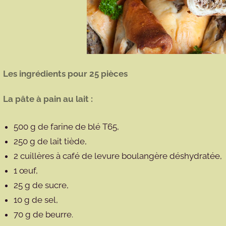
Les ingrédients pour 25 pièces
La pâte à pain au lait :
500 g de farine de blé T65,
250 g de lait tiède,
2 cuillères à café de levure boulangère déshydratée,
1 œuf,
25 g de sucre,
10 g de sel,
70 g de beurre.