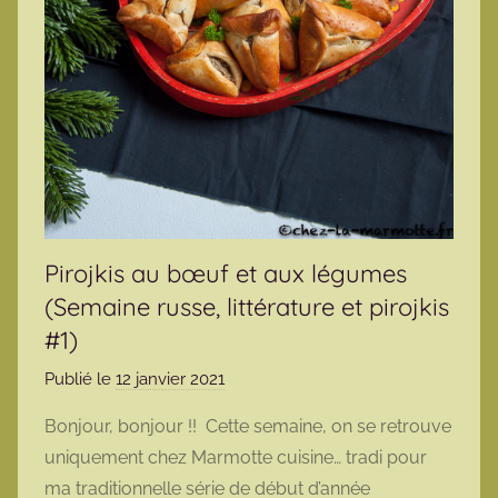
Pirojkis au bœuf et aux légumes
(Semaine russe, littérature et pirojkis
#1)
Publié le
12 janvier 2021
p
a
Bonjour, bonjour !! Cette semaine, on se retrouve
r
uniquement chez Marmotte cuisine… tradi pour
m
ma traditionnelle série de début d’année
a