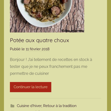
Potée aux quatre choux
Publié le
11 février 2018
p
a
Bonjour ! J’ai tellement de recettes en stock à
r
tester que je ne peux franchement pas me
m
permettre de cuisiner
a
r
Continuer la lecture
m
o
t
Cuisine d'hiver
,
Retour à la tradition
t