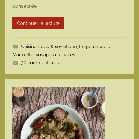
consacrée
r
m
Continuer la lecture
o
t
t
Cuisine russe & soviétique
,
Le pétrin de la
e
Marmotte
,
Voyages culinaires
30 commentaires