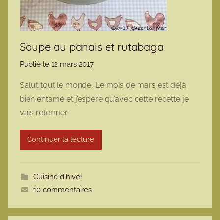
Soupe au panais et rutabaga
Publié le
12 mars 2017
p
a
Salut tout le monde, Le mois de mars est déjà
r
bien entamé et j’espère qu’avec cette recette je
m
vais refermer
a
r
Continuer la lecture
m
o
t
Cuisine d'hiver
t
10 commentaires
e