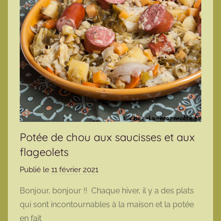
Potée de chou aux saucisses et aux
flageolets
Publié le
11 février 2021
p
a
Bonjour, bonjour !! Chaque hiver, il y a des plats
r
qui sont incontournables à la maison et la potée
m
en fait
a