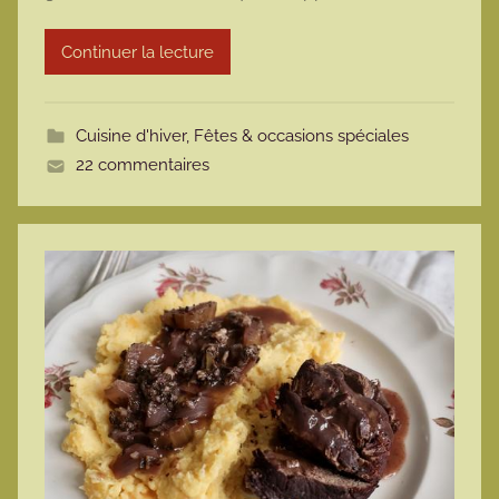
r
Continuer la lecture
m
o
t
Cuisine d'hiver
,
Fêtes & occasions spéciales
t
22 commentaires
e