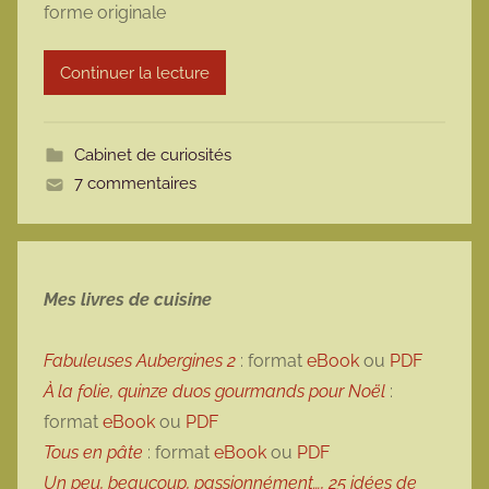
forme originale
a
r
Continuer la lecture
m
o
t
Cabinet de curiosités
t
7 commentaires
e
Mes livres de cuisine
Fabuleuses Aubergines 2
: format
eBook
ou
PDF
À la folie, quinze duos gourmands pour Noël
:
format
eBook
ou
PDF
Tous en pâte
: format
eBook
ou
PDF
Un peu, beaucoup, passionnément…, 25 idées de