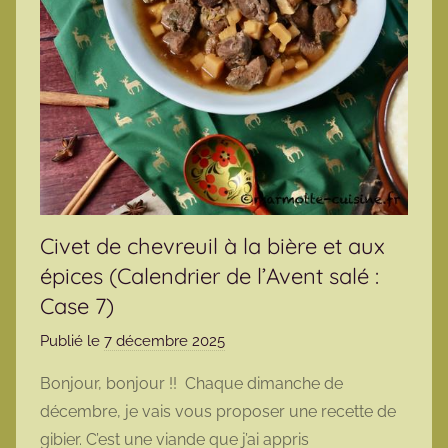
Civet de chevreuil à la bière et aux
épices (Calendrier de l’Avent salé :
Case 7)
Publié le
7 décembre 2025
p
a
Bonjour, bonjour !! Chaque dimanche de
r
décembre, je vais vous proposer une recette de
m
gibier. C’est une viande que j’ai appris
a