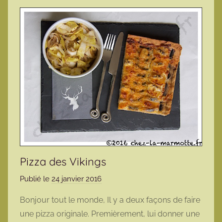
Pizza des Vikings
Publié le
24 janvier 2016
p
a
Bonjour tout le monde, Il y a deux façons de faire
r
une pizza originale. Premièrement, lui donner une
m