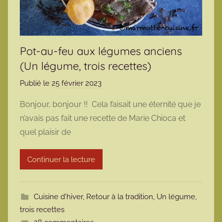
Pot-au-feu aux légumes anciens
(Un légume, trois recettes)
Publié le
25 février 2023
p
a
Bonjour, bonjour !! Cela faisait une éternité que je
r
n’avais pas fait une recette de Marie Chioca et
m
quel plaisir de
a
r
Continuer la lecture
m
o
t
Cuisine d'hiver
,
Retour à la tradition
,
Un légume,
t
trois recettes
e