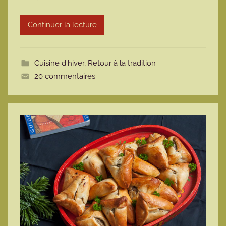
r
Continuer la lecture
m
o
t
Cuisine d'hiver
,
Retour à la tradition
t
20 commentaires
e