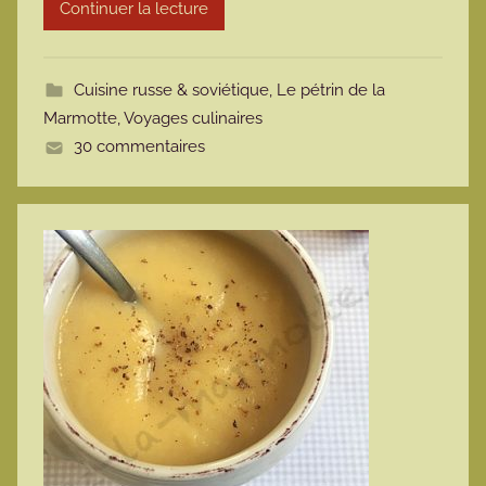
Continuer la lecture
o
t
t
Cuisine russe & soviétique
,
Le pétrin de la
e
Marmotte
,
Voyages culinaires
30 commentaires