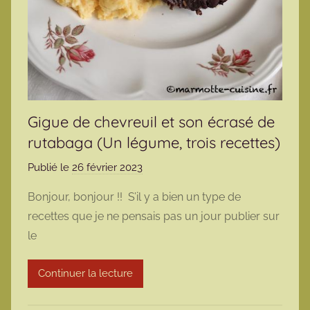
Gigue de chevreuil et son écrasé de
rutabaga (Un légume, trois recettes)
Publié le
26 février 2023
p
a
Bonjour, bonjour !! S’il y a bien un type de
r
recettes que je ne pensais pas un jour publier sur
m
le
a
r
Continuer la lecture
m
o