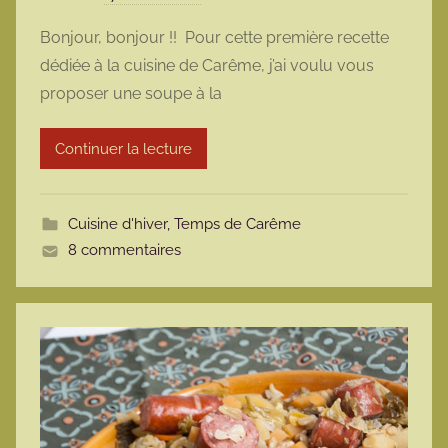
a
Bonjour, bonjour !! Pour cette première recette
r
dédiée à la cuisine de Carême, j’ai voulu vous
m
proposer une soupe à la
a
r
Continuer la lecture
m
o
t
Cuisine d'hiver
,
Temps de Carême
t
8 commentaires
e