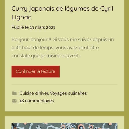
Curry japonais de légumes de Cyril
Lignac
Publié le
13 mars 2021
p
a
Bonjour, bonjour !! Si vous me suivez depuis un
r
petit bout de temps, vous avez peut-être
m
constaté que je cuisine souvent
a
r
Continuer la lecture
m
o
t
Cuisine d'hiver
,
Voyages culinaires
t
18 commentaires
e