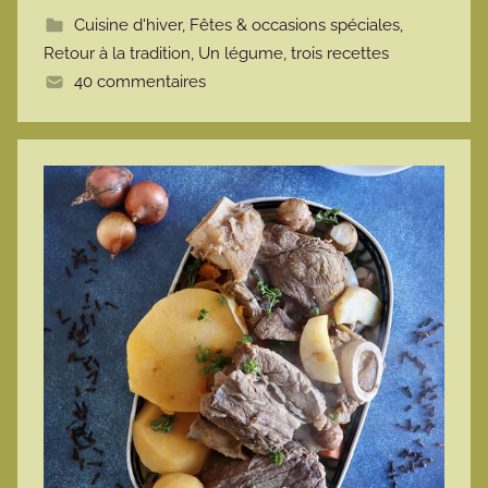
t
Cuisine d'hiver
,
Fêtes & occasions spéciales
,
t
Retour à la tradition
,
Un légume, trois recettes
e
40 commentaires