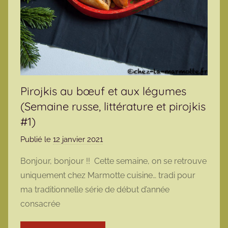
Pirojkis au bœuf et aux légumes
(Semaine russe, littérature et pirojkis
#1)
Publié le
12 janvier 2021
p
a
Bonjour, bonjour !! Cette semaine, on se retrouve
r
uniquement chez Marmotte cuisine… tradi pour
m
ma traditionnelle série de début d’année
a
consacrée
r
m