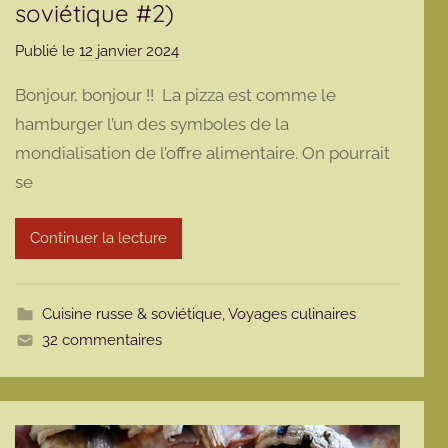
soviétique #2)
Publié le
12 janvier 2024
p
a
Bonjour, bonjour !! La pizza est comme le
r
hamburger l’un des symboles de la
m
mondialisation de l’offre alimentaire. On pourrait
a
se
r
m
o
Continuer la lecture
t
t
e
Cuisine russe & soviétique
,
Voyages culinaires
32 commentaires