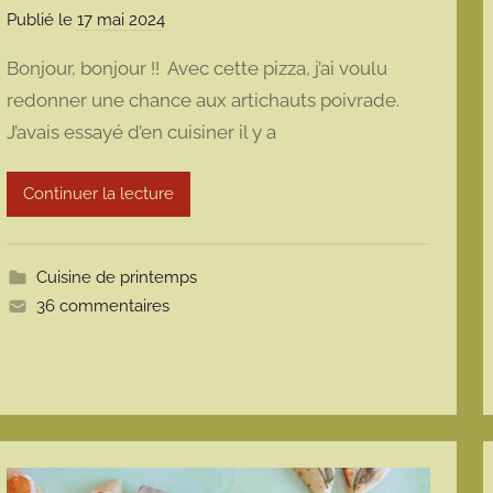
Publié le
17 mai 2024
p
a
Bonjour, bonjour !! Avec cette pizza, j’ai voulu
r
redonner une chance aux artichauts poivrade.
m
J’avais essayé d’en cuisiner il y a
a
r
m
Continuer la lecture
o
t
t
Cuisine de printemps
e
36 commentaires