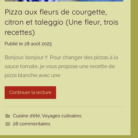
Pizza aux fleurs de courgette,
citron et taleggio (Une fleur, trois
recettes)
Publié le
28 août 2025
p
a
Bonjour, bonjour !! Pour changer des pizzas à la
r
sauce tomate, je vous propose une recette de
m
pizza blanche avec une
a
r
m
Continuer la lecture
o
t
t
Cuisine d'été
,
Voyages culinaires
e
28 commentaires