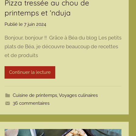
Pizza tressée au chou de
printemps et ‘nduja
Publié le
7 juin 2024
p
a
Bonjour, bonjour !! Grâce à Béa du blog Les petits
r
plats de Béa, je découvre beaucoup de recettes
m
et de produits
a
r
m
Continuer la lecture
o
t
t
Cuisine de printemps
,
Voyages culinaires
e
36 commentaires