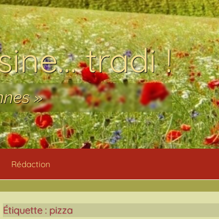
ine… tradi !
nnes »
Rédaction
Étiquette :
pizza