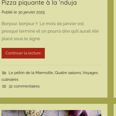
Pizza piquante à la ‘nduja
Publié le
30 janvier 2025
p
a
Bonjour, bonjour !! Le mois de janvier est
r
presque terminé et on pourra dire qu’il aurait été
m
placé sous le signe
a
r
m
Continuer la lecture
o
t
t
Le pétrin de la Marmotte
,
Quatre saisons
,
Voyages
e
culinaires
32 commentaires