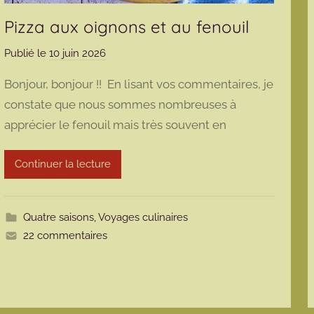
Pizza aux oignons et au fenouil
Publié le
10 juin 2026
p
a
Bonjour, bonjour !! En lisant vos commentaires, je
r
constate que nous sommes nombreuses à
m
apprécier le fenouil mais très souvent en
a
r
m
Continuer la lecture
o
t
t
Quatre saisons
,
Voyages culinaires
e
22 commentaires