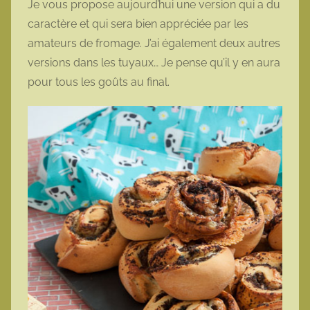
Je vous propose aujourd’hui une version qui a du
t
caractère et qui sera bien appréciée par les
t
amateurs de fromage. J’ai également deux autres
e
versions dans les tuyaux… Je pense qu’il y en aura
pour tous les goûts au final.