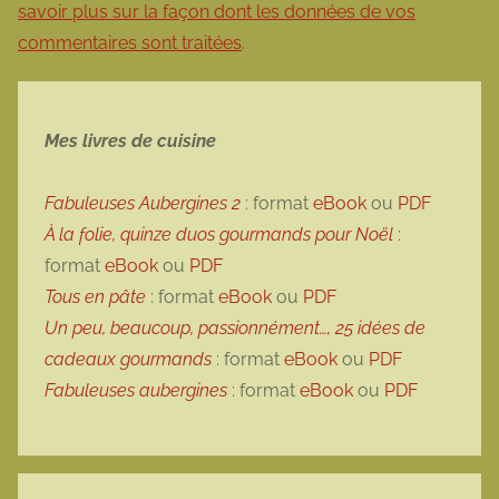
savoir plus sur la façon dont les données de vos
commentaires sont traitées
.
Mes livres de cuisine
Fabuleuses Aubergines 2
: format
eBook
ou
PDF
À la folie, quinze duos gourmands pour Noël
:
format
eBook
ou
PDF
Tous en pâte
: format
eBook
ou
PDF
Un peu, beaucoup, passionnément…, 25 idées de
cadeaux gourmands
: format
eBook
ou
PDF
Fabuleuses aubergines
: format
eBook
ou
PDF