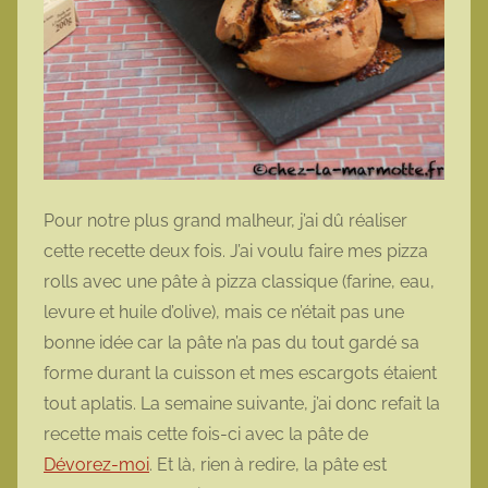
Pour notre plus grand malheur, j’ai dû réaliser
cette recette deux fois. J’ai voulu faire mes pizza
rolls avec une pâte à pizza classique (farine, eau,
levure et huile d’olive), mais ce n’était pas une
bonne idée car la pâte n’a pas du tout gardé sa
forme durant la cuisson et mes escargots étaient
tout aplatis. La semaine suivante, j’ai donc refait la
recette mais cette fois-ci avec la pâte de
Dévorez-moi
. Et là, rien à redire, la pâte est