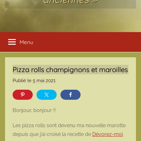
Menu
Pizza rolls champignons et maroilles
Publié le
5 mai 2021
p
a
r
m
Bonjour, bonjour !!
a
r
Les pizza rolls sont devenu ma nouvelle marotte
m
depuis que j’ai croisé la recette de
Dévorez-moi
.
o