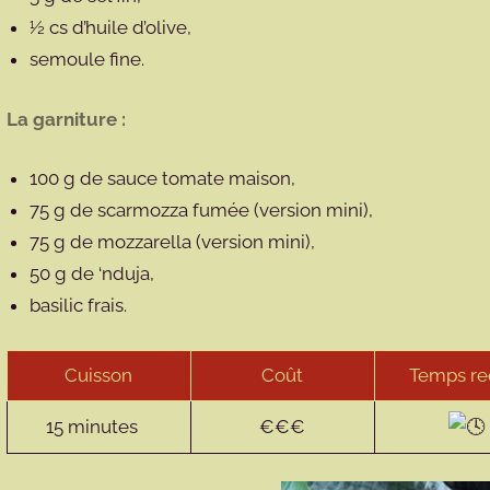
½ cs d’huile d’olive,
semoule fine.
La garniture :
100 g de sauce tomate maison,
75 g de scarmozza fumée (version mini),
75 g de mozzarella (version mini),
50 g de ‘nduja,
basilic frais.
Cuisson
Coût
Temps re
15 minutes
€€€