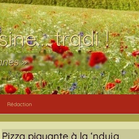
ine… tradi !
nnes »
Rédaction
Pizza piquante à la ‘nduja