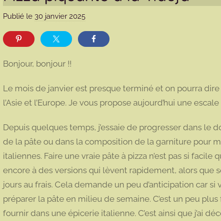
Publié le
30 janvier 2025
p
a
r
m
Bonjour, bonjour !!
a
r
Le mois de janvier est presque terminé et on pourra dire 
m
l’Asie et l’Europe. Je vous propose aujourd’hui une escal
o
t
Depuis quelques temps, j’essaie de progresser dans le dom
t
de la pâte ou dans la composition de la garniture pour 
e
italiennes. Faire une vraie pâte à pizza n’est pas si facile
encore à des versions qui lèvent rapidement, alors que s
jours au frais. Cela demande un peu d’anticipation car si 
préparer la pâte en milieu de semaine. C’est un peu plus 
fournir dans une épicerie italienne. C’est ainsi que j’ai dé