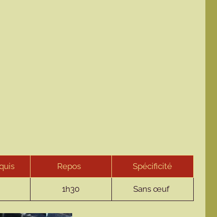
quis
Repos
Spécificité
1h30
Sans œuf