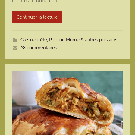
mettre à l’honneur la
a
r
Continuer la lecture
m
o
t
Cuisine d'été
,
Passion Morue & autres poissons
t
28 commentaires
e