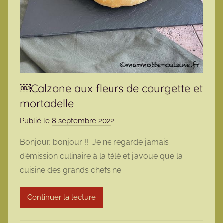
￼Calzone aux fleurs de courgette et
mortadelle
Publié le
8 septembre 2022
p
a
Bonjour, bonjour !! Je ne regarde jamais
r
d’émission culinaire à la télé et j’avoue que la
m
cuisine des grands chefs ne
a
r
Continuer la lecture
m
o