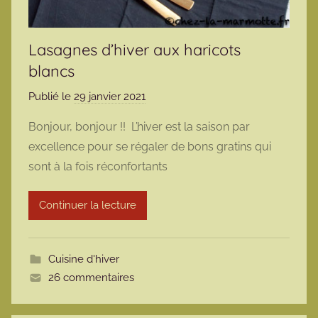
Lasagnes d’hiver aux haricots
blancs
Publié le
29 janvier 2021
p
a
Bonjour, bonjour !! L’hiver est la saison par
r
excellence pour se régaler de bons gratins qui
m
sont à la fois réconfortants
a
r
Continuer la lecture
m
o
t
Cuisine d'hiver
t
26 commentaires
e