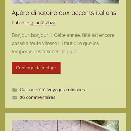
Apéro dinatoire aux accents italiens
Publié le
31 août 2024
p
a
Bonjour, bonjour !! Cette année, l’été est encore
r
passé à toute vitesse ! Il faut dire que les
m
températures fraîches, la pluie
a
r
Continuer la lecture
m
o
t
Cuisine d'été
,
Voyages culinaires
t
26 commentaires
e