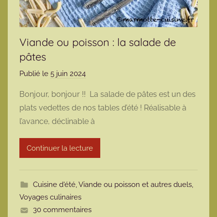
Viande ou poisson : la salade de
pâtes
Publié le
5 juin 2024
p
a
Bonjour, bonjour !! La salade de pâtes est un des
r
plats vedettes de nos tables d’été ! Réalisable à
m
l’avance, déclinable à
a
r
Continuer la lecture
m
o
t
Cuisine d'été
,
Viande ou poisson et autres duels
,
t
Voyages culinaires
e
30 commentaires