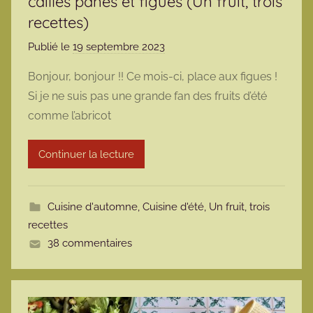
cailles panés et figues (Un fruit, trois
recettes)
Publié le
19 septembre 2023
p
a
Bonjour, bonjour !! Ce mois-ci, place aux figues !
r
Si je ne suis pas une grande fan des fruits d’été
m
comme l’abricot
a
r
Continuer la lecture
m
o
t
Cuisine d'automne
,
Cuisine d'été
,
Un fruit, trois
t
recettes
e
38 commentaires