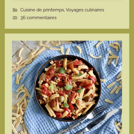
t
Cuisine de printemps
,
Voyages culinaires
t
36 commentaires
e