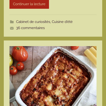
Continuer la lecture
m
o
t
Cabinet de curiosités
,
Cuisine d'été
t
36 commentaires
e