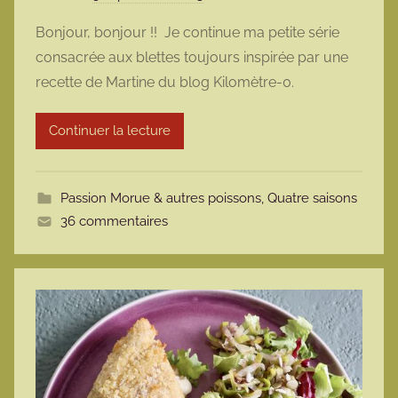
a
Bonjour, bonjour !! Je continue ma petite série
r
consacrée aux blettes toujours inspirée par une
m
recette de Martine du blog Kilomètre-0.
a
r
Continuer la lecture
m
o
t
Passion Morue & autres poissons
,
Quatre saisons
t
36 commentaires
e