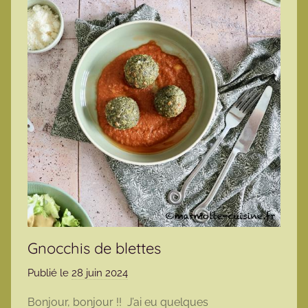
Gnocchis de blettes
Publié le
28 juin 2024
p
a
Bonjour, bonjour !! J’ai eu quelques