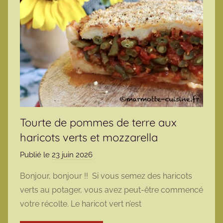
Tourte de pommes de terre aux
haricots verts et mozzarella
Publié le
23 juin 2026
p
a
Bonjour, bonjour !! Si vous semez des haricots
r
verts au potager, vous avez peut-être commencé
m
votre récolte. Le haricot vert n’est
a
r