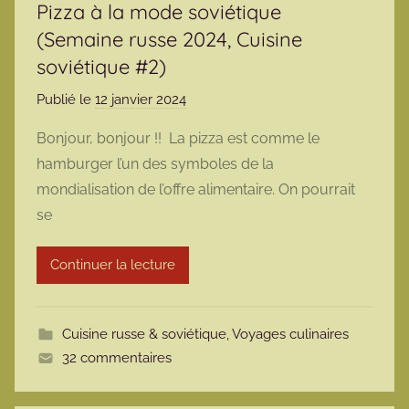
Pizza à la mode soviétique
(Semaine russe 2024, Cuisine
soviétique #2)
Publié le
12 janvier 2024
p
a
Bonjour, bonjour !! La pizza est comme le
r
hamburger l’un des symboles de la
m
mondialisation de l’offre alimentaire. On pourrait
a
se
r
m
Continuer la lecture
o
t
t
Cuisine russe & soviétique
,
Voyages culinaires
e
32 commentaires