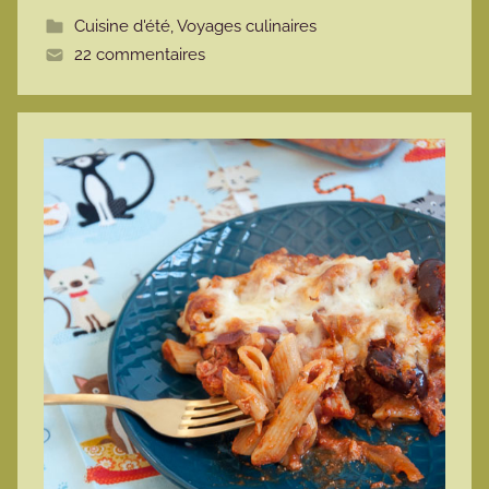
t
Cuisine d'été
,
Voyages culinaires
t
22 commentaires
e