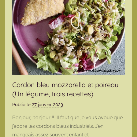
Cordon bleu mozzarella et poireau
(Un légume, trois recettes)
Publié le
27 janvier 2023
p
a
Bonjour, bonjour !! Il faut que je vous avoue que
r
j’adore les cordons bleus industriels. J’en
m
mangeais assez souvent enfant et
a