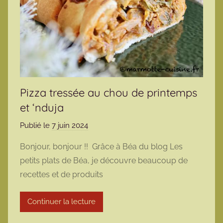
Pizza tressée au chou de printemps
et ‘nduja
Publié le
7 juin 2024
p
a
Bonjour, bonjour !! Grâce à Béa du blog Les
r
petits plats de Béa, je découvre beaucoup de
m
recettes et de produits
a
r
Continuer la lecture
m
o