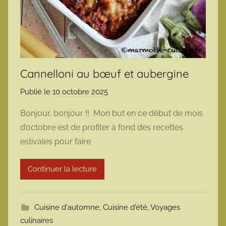
Cannelloni au bœuf et aubergine
Publié le
10 octobre 2025
p
a
Bonjour, bonjour !! Mon but en ce début de mois
r
d’octobre est de profiter à fond des recettes
m
estivales pour faire
a
r
Continuer la lecture
m
o
t
Cuisine d'automne
,
Cuisine d'été
,
Voyages
t
culinaires
e