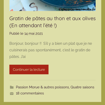
Gratin de pâtes au thon et aux olives
(En attendant l’été !)
Publié le
14 mai 2021
p
a
Bonjour, bonjour !! S’il y a bien un plat que je ne
r
cuisinerais pas spontanément, c’est le gratin de
m
pâtes. J’ai
a
r
Continuer la lecture
m
o
t
Passion Morue & autres poissons
,
Quatre saisons
t
18 commentaires
e