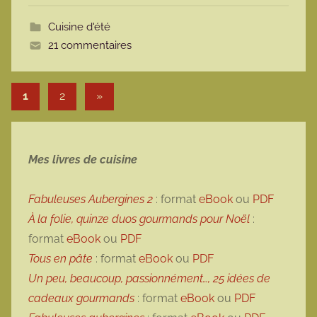
t
Cuisine d'été
t
21 commentaires
e
Pagination des publications
Articles suivants
1
2
»
Mes livres de cuisine
Fabuleuses Aubergines 2
: format
eBook
ou
PDF
À la folie, quinze duos gourmands pour Noël
:
format
eBook
ou
PDF
Tous en pâte
: format
eBook
ou
PDF
Un peu, beaucoup, passionnément…, 25 idées de
cadeaux gourmands
: format
eBook
ou
PDF