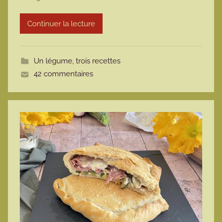
r
Continuer la lecture
m
o
t
Un légume, trois recettes
t
42 commentaires
e