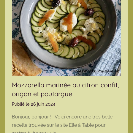
Mozzarella marinée au citron confit,
origan et poutargue
Publié le
26 juin 2024
p
a
Bonjour, bonjour !! Voici encore une très belle
r
recette trouvée sur le site Elle à Table pour
m