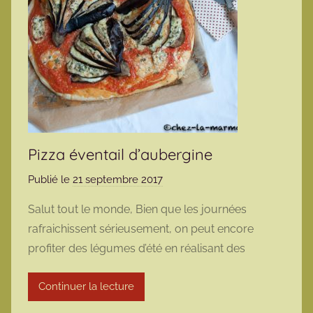
Pizza éventail d’aubergine
Publié le
21 septembre 2017
p
a
Salut tout le monde, Bien que les journées
r
rafraichissent sérieusement, on peut encore
m
profiter des légumes d’été en réalisant des
a
r
Continuer la lecture
m
o