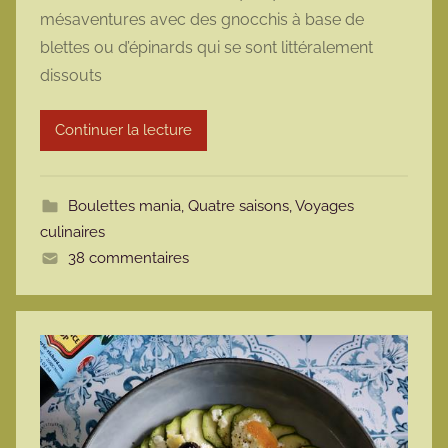
r
mésaventures avec des gnocchis à base de
m
blettes ou d’épinards qui se sont littéralement
a
dissouts
r
m
Continuer la lecture
o
t
t
Boulettes mania
,
Quatre saisons
,
Voyages
e
culinaires
38 commentaires