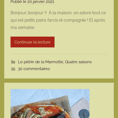
Publié le
20 janvier 2021
p
a
Bonjour, bonjour !! À la maison, on adore tout ce
r
qui est petits pains farcis et compagnie ! Et après
m
ma semaine
a
r
Continuer la lecture
m
o
t
Le pétrin de la Marmotte
,
Quatre saisons
t
30 commentaires
e