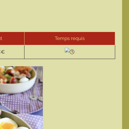
t
Temps requis
€€