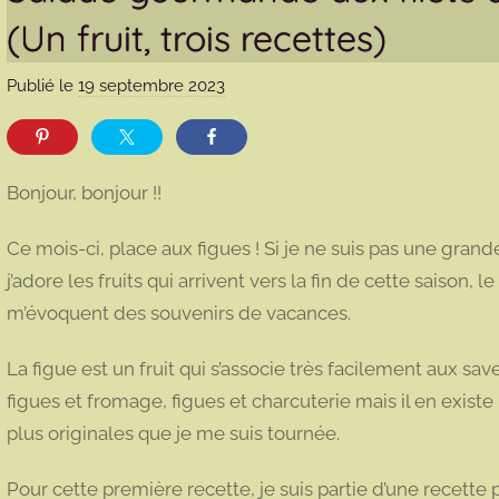
(Un fruit, trois recettes)
Publié le
19 septembre 2023
p
a
r
m
Bonjour, bonjour !!
a
r
Ce mois-ci, place aux figues ! Si je ne suis pas une grand
m
j’adore les fruits qui arrivent vers la fin de cette saison, le
o
m’évoquent des souvenirs de vacances.
t
t
La figue est un fruit qui s’associe très facilement aux sav
e
figues et fromage, figues et charcuterie mais il en existe
plus originales que je me suis tournée.
Pour cette première recette, je suis partie d’une recette