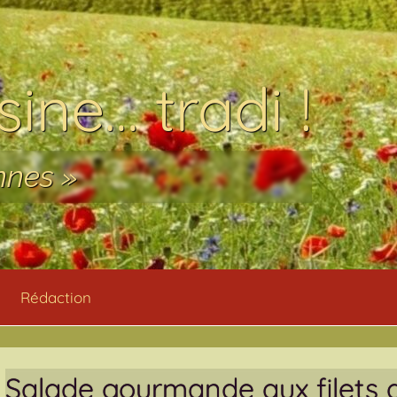
ine… tradi !
nnes »
Rédaction
Salade gourmande aux filets d