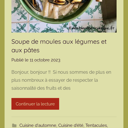
Soupe de moules aux légumes et
aux pâtes
Publié le
11 octobre 2023
p
a
Bonjour, bonjour !! Si nous sommes de plus en
r
plus nombreux à essayer de respecter la
m
saisonnalité des fruits et des
a
r
Continuer la lecture
m
o
t
Cuisine d'automne
,
Cuisine d'été
,
Tentacules,
t