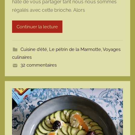
hâte de vous partager tant nous nous sommes
m
régalés avec cette brioche. Alors
a
r
Continuer la lecture
m
o
t
Cuisine d'été
,
Le pétrin de la Marmotte
,
Voyages
t
culinaires
e
32 commentaires