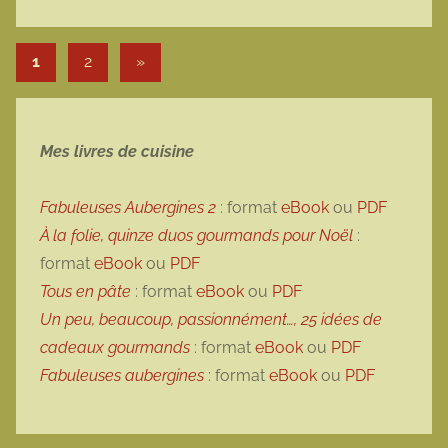
Pagination des publications
Articles suivants
1
2
»
Mes livres de cuisine
Fabuleuses Aubergines 2
: format
eBook
ou
PDF
À la folie, quinze duos gourmands pour Noël
:
format
eBook
ou
PDF
Tous en pâte
: format
eBook
ou
PDF
Un peu, beaucoup, passionnément…, 25 idées de
cadeaux gourmands
: format
eBook
ou
PDF
Fabuleuses aubergines
: format
eBook
ou
PDF