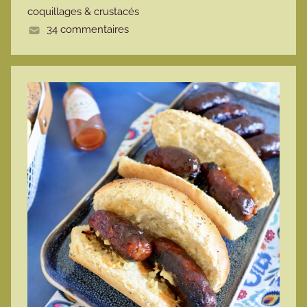
coquillages & crustacés
e
34 commentaires