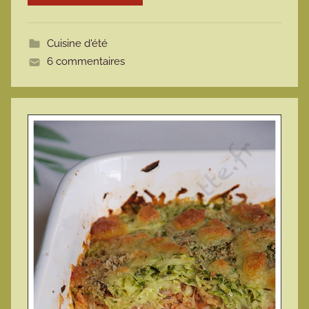
o
t
Cuisine d'été
t
6 commentaires
e