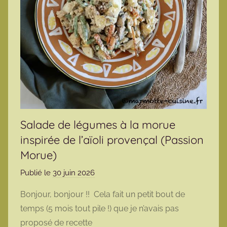
Salade de légumes à la morue
inspirée de l’aïoli provençal (Passion
Morue)
Publié le
30 juin 2026
p
a
Bonjour, bonjour !! Cela fait un petit bout de
r
temps (5 mois tout pile !) que je n’avais pas
m
proposé de recette
a