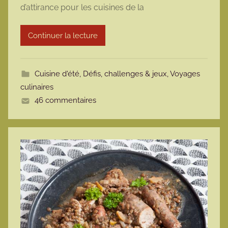
d’attirance pour les cuisines de la
a
r
Continuer la lecture
m
o
t
Cuisine d'été
,
Défis, challenges & jeux
,
Voyages
t
culinaires
e
46 commentaires