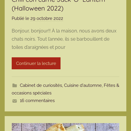
(Halloween 2022)
Publié le
29 octobre 2022
p
a
Bonjour, bonjour!! À la maison, nous avons deux
r
chats noirs. Tout l’année, ils se barbouillent de
m
toiles d’araignées et pour
a
r
Continuer la lecture
m
o
t
Cabinet de curiosités
,
Cuisine d'automne
,
Fêtes &
t
occasions spéciales
e
16 commentaires