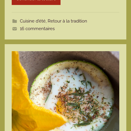
o
t
Cuisine d'été
,
Retour à la tradition
t
16 commentaires
e