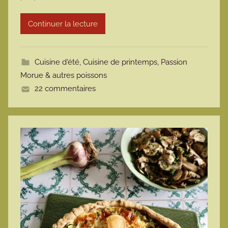
r
Continuer la lecture
m
o
t
Cuisine d'été
,
Cuisine de printemps
,
Passion
t
Morue & autres poissons
e
22 commentaires