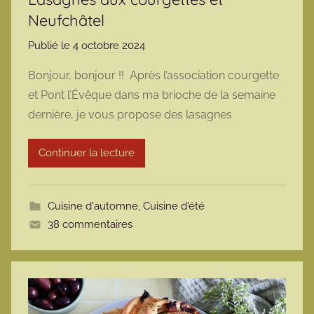
Neufchâtel
Publié le
4 octobre 2024
p
a
Bonjour, bonjour !! Après l’association courgette
r
et Pont l’Évêque dans ma brioche de la semaine
m
dernière, je vous propose des lasagnes
a
r
Continuer la lecture
m
o
t
Cuisine d'automne
,
Cuisine d'été
t
38 commentaires
e