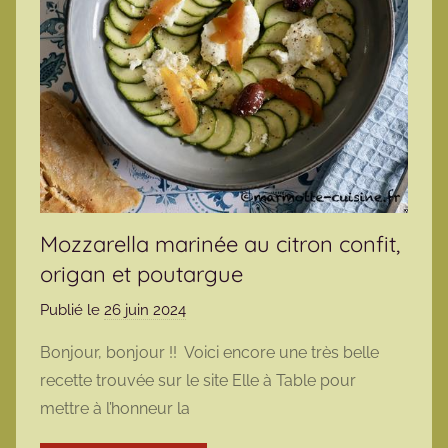
Mozzarella marinée au citron confit,
origan et poutargue
Publié le
26 juin 2024
p
a
Bonjour, bonjour !! Voici encore une très belle
r
recette trouvée sur le site Elle à Table pour
m
mettre à l’honneur la
a
r