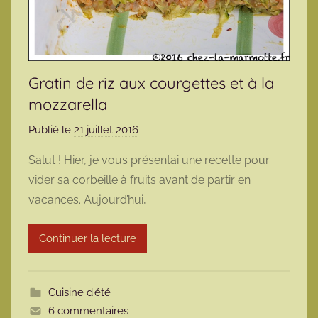
Gratin de riz aux courgettes et à la
mozzarella
Publié le
21 juillet 2016
p
a
Salut ! Hier, je vous présentai une recette pour
r
vider sa corbeille à fruits avant de partir en
m
vacances. Aujourd’hui,
a
r
Continuer la lecture
m
o
t
Cuisine d'été
t
6 commentaires
e