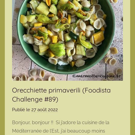
Orecchiette primaverili (Foodista
Challenge #89)
Publié le
27 août 2022
p
a
Bonjour, bonjour !! Si j’adore la cuisine de la
r
Méditerranée de l’Est, j’ai beaucoup moins
m