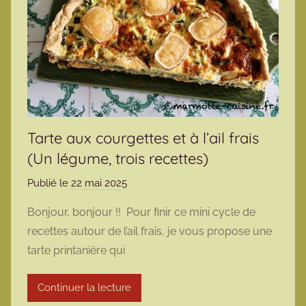
Tarte aux courgettes et à l’ail frais
(Un légume, trois recettes)
Publié le
22 mai 2025
p
a
Bonjour, bonjour !! Pour finir ce mini cycle de
r
recettes autour de l’ail frais, je vous propose une
m
tarte printanière qui
a
r
Continuer la lecture
m