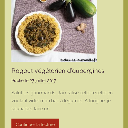
Ragout végétarien d’aubergines
Publié le
27 juillet 2017
p
a
Salut les gourmands, J’ai réalisé cette recette en
r
voulant vider mon bac à légumes. À l’origine, je
m
souhaitais faire un
a
r
Continuer la lecture
m