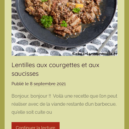
Lentilles aux courgettes et aux
saucisses
Publié le
8 septembre 2021
p
a
Bonjour, bonjour !! Voilà une recette que l’on peut
r
réaliser avec de la viande restante d’un barbecue,
m
qu’elle soit cuite ou
a
r
Continuer la lecture
m