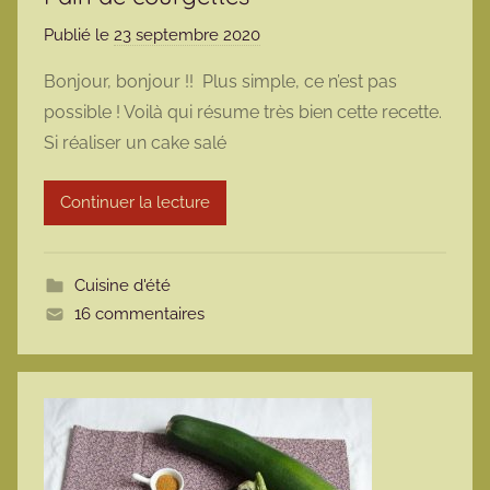
Publié le
23 septembre 2020
p
a
Bonjour, bonjour !! Plus simple, ce n’est pas
r
possible ! Voilà qui résume très bien cette recette.
m
Si réaliser un cake salé
a
r
Continuer la lecture
m
o
t
Cuisine d'été
t
16 commentaires
e