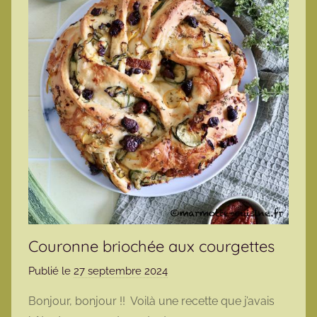
Couronne briochée aux courgettes
Publié le
27 septembre 2024
p
a
Bonjour, bonjour !! Voilà une recette que j’avais
r