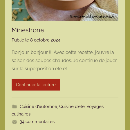
Minestrone
Publié le
8 octobre 2024
p
a
Bonjour, bonjour !! Avec cette recette, j’ouvre la
r
saison des soupes chaudes. Je continue de jouer
m
sur la superposition été et
a
r
Continuer la lecture
m
o
t
Cuisine d'automne
,
Cuisine d'été
,
Voyages
t
culinaires
e
34 commentaires