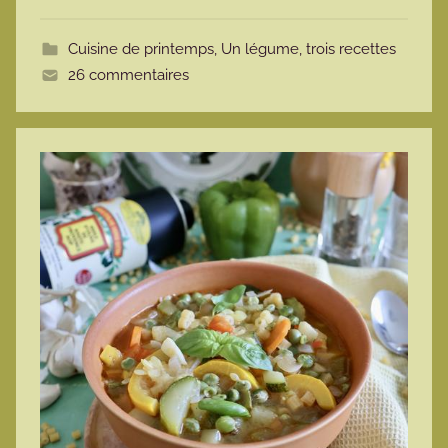
o
t
Cuisine de printemps
,
Un légume, trois recettes
t
26 commentaires
e