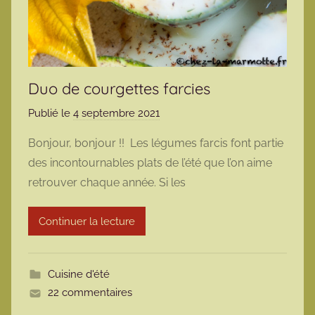
Duo de courgettes farcies
Publié le
4 septembre 2021
p
a
Bonjour, bonjour !! Les légumes farcis font partie
r
des incontournables plats de l’été que l’on aime
m
retrouver chaque année. Si les
a
r
Continuer la lecture
m
o
t
Cuisine d'été
t
22 commentaires
e