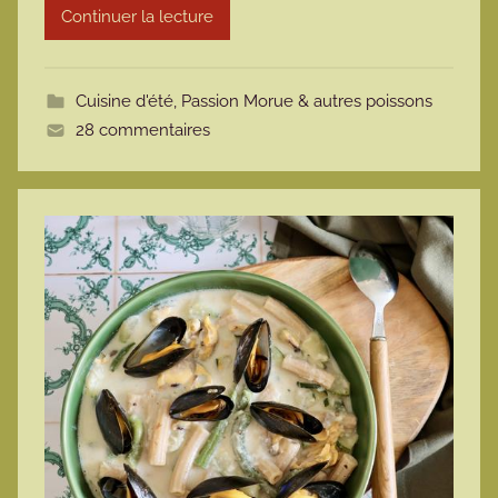
Continuer la lecture
m
o
t
Cuisine d'été
,
Passion Morue & autres poissons
t
28 commentaires
e