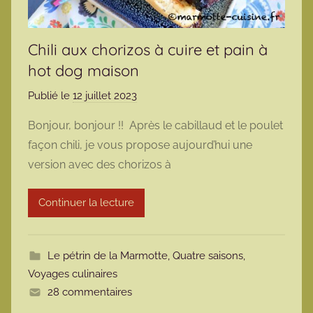
Chili aux chorizos à cuire et pain à
hot dog maison
Publié le
12 juillet 2023
p
a
Bonjour, bonjour !! Après le cabillaud et le poulet
r
façon chili, je vous propose aujourd’hui une
m
version avec des chorizos à
a
r
Continuer la lecture
m
o
t
Le pétrin de la Marmotte
,
Quatre saisons
,
t
Voyages culinaires
e
28 commentaires