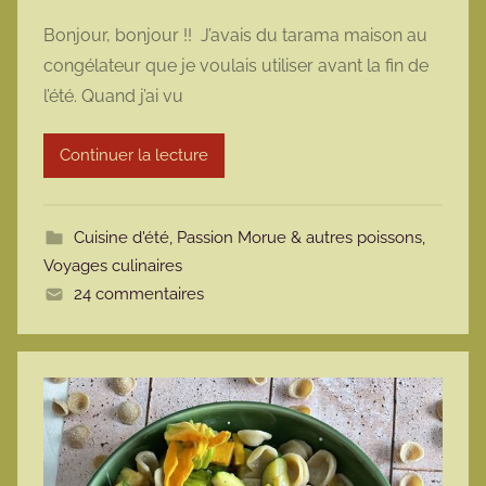
a
Bonjour, bonjour !! J’avais du tarama maison au
r
congélateur que je voulais utiliser avant la fin de
m
l’été. Quand j’ai vu
a
r
Continuer la lecture
m
o
t
Cuisine d'été
,
Passion Morue & autres poissons
,
t
Voyages culinaires
e
24 commentaires