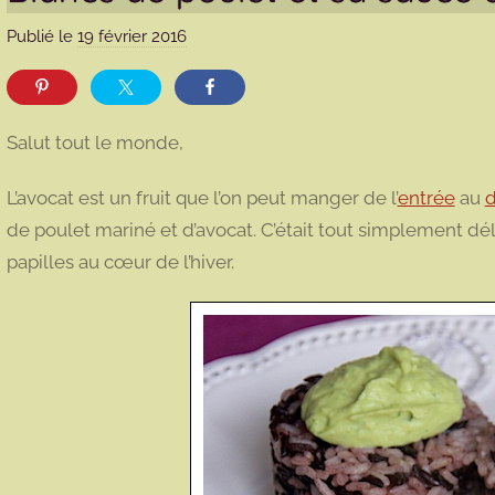
Publié le
19 février 2016
p
a
r
m
Salut tout le monde,
a
r
L’avocat est un fruit que l’on peut manger de l’
entrée
au
d
m
de poulet mariné et d’avocat. C’était tout simplement dé
o
papilles au cœur de l’hiver.
t
t
e