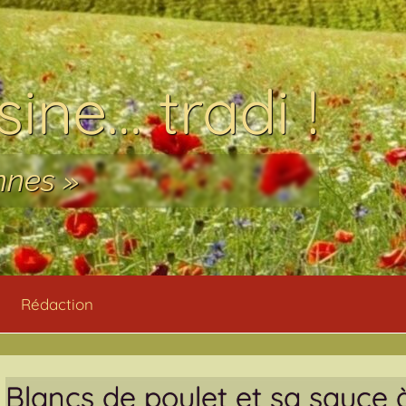
ine… tradi !
nnes »
Rédaction
Blancs de poulet et sa sauce à