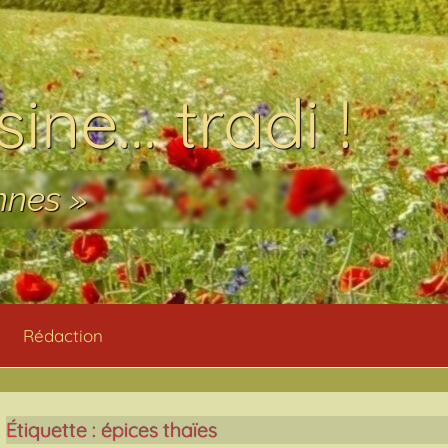
ine… tradi !
nnes »
Rédaction
Étiquette :
épices thaïes