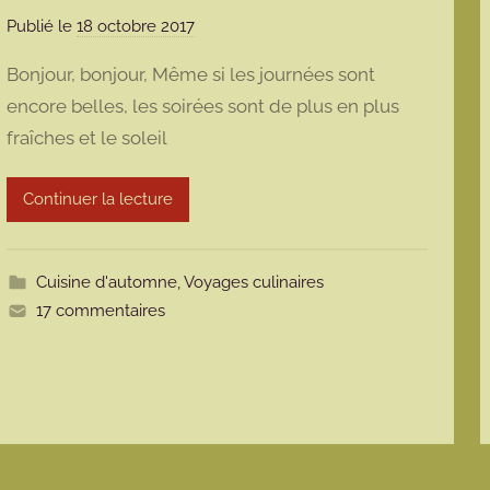
Publié le
18 octobre 2017
p
a
Bonjour, bonjour, Même si les journées sont
r
encore belles, les soirées sont de plus en plus
m
fraîches et le soleil
a
r
m
Continuer la lecture
o
t
t
Cuisine d'automne
,
Voyages culinaires
e
17 commentaires