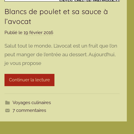
Blancs de poulet et sa sauce à
l’avocat
Publié le
19 février 2016
p
a
Salut tout le monde, L’avocat est un fruit que l’on
r
peut manger de l’entrée au dessert. Aujourd’hui,
m
je vous propose
a
r
m
Continuer la lecture
o
t
t
Voyages culinaires
e
7 commentaires