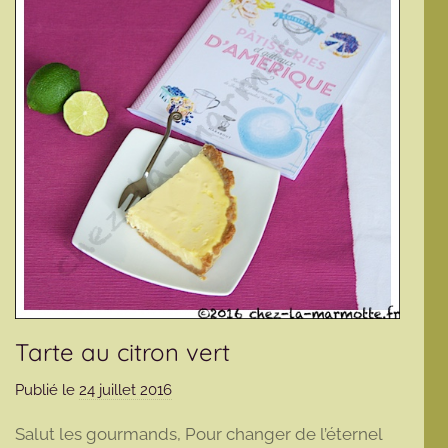
Tarte au citron vert
Publié le
24 juillet 2016
p
a
Salut les gourmands, Pour changer de l’éternel
r