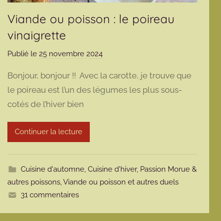
Viande ou poisson : le poireau
vinaigrette
Publié le
25 novembre 2024
p
a
Bonjour, bonjour !! Avec la carotte, je trouve que
r
le poireau est l’un des légumes les plus sous-
m
cotés de l’hiver bien
a
r
m
Continuer la lecture
o
t
t
Cuisine d'automne
,
Cuisine d'hiver
,
Passion Morue &
e
autres poissons
,
Viande ou poisson et autres duels
31 commentaires