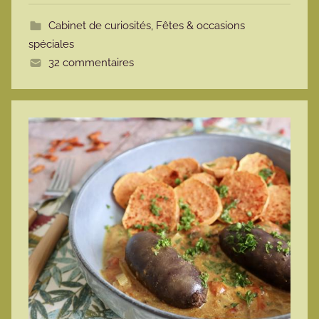
t
Cabinet de curiosités
,
Fêtes & occasions
t
spéciales
e
32 commentaires