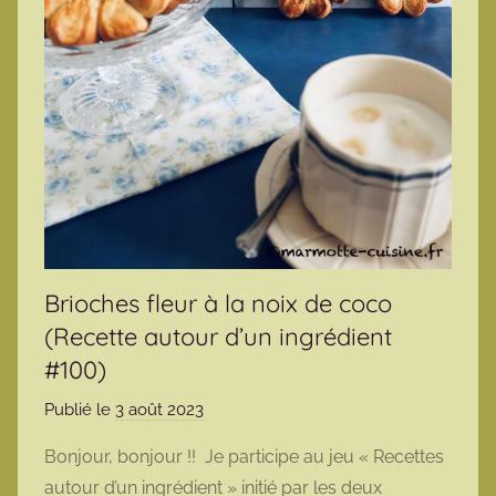
Brioches fleur à la noix de coco
(Recette autour d’un ingrédient
#100)
Publié le
3 août 2023
p
a
Bonjour, bonjour !! Je participe au jeu « Recettes
r
autour d’un ingrédient » initié par les deux
m