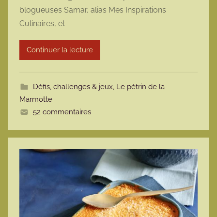
blogueuses Samar, alias Mes Inspirations
a
Culinaires, et
r
m
Continuer la lecture
o
t
t
Défis, challenges & jeux
,
Le pétrin de la
e
Marmotte
52 commentaires