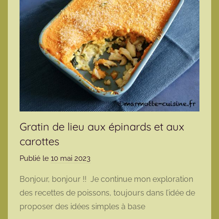
Gratin de lieu aux épinards et aux
carottes
Publié le
10 mai 2023
p
a
Bonjour, bonjour !! Je continue mon exploration
r
des recettes de poissons, toujours dans l’idée de
m
proposer des idées simples à base
a