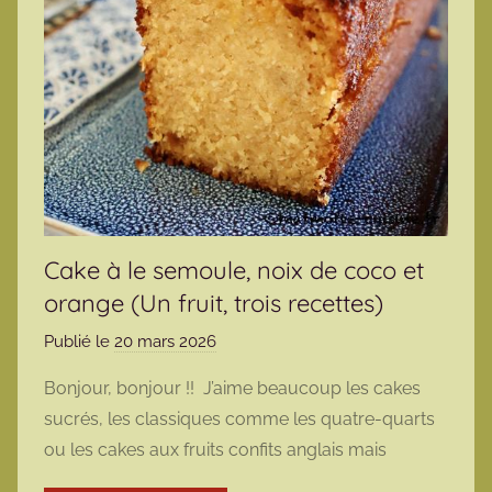
Cake à le semoule, noix de coco et
orange (Un fruit, trois recettes)
Publié le
20 mars 2026
p
a
Bonjour, bonjour !! J’aime beaucoup les cakes
r
sucrés, les classiques comme les quatre-quarts
m
ou les cakes aux fruits confits anglais mais
a
r