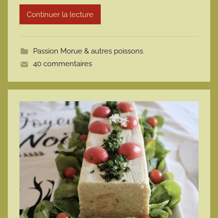
r
Continuer la lecture
m
o
t
Passion Morue & autres poissons
t
40 commentaires
e