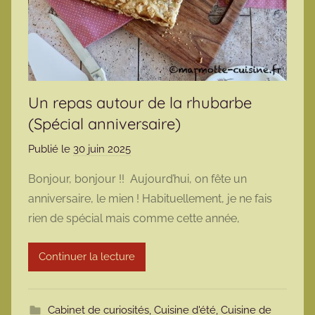
Un repas autour de la rhubarbe
(Spécial anniversaire)
Publié le
30 juin 2025
p
a
Bonjour, bonjour !! Aujourd’hui, on fête un
r
anniversaire, le mien ! Habituellement, je ne fais
m
rien de spécial mais comme cette année,
a
r
Continuer la lecture
m
o
t
Cabinet de curiosités
,
Cuisine d'été
,
Cuisine de
t