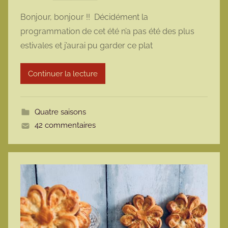
a
Bonjour, bonjour !! Décidément la
r
programmation de cet été n’a pas été des plus
m
estivales et j’aurai pu garder ce plat
a
r
Continuer la lecture
m
o
t
Quatre saisons
t
42 commentaires
e