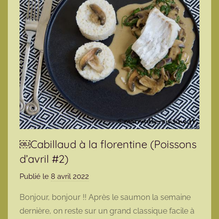
￼Cabillaud à la florentine (Poissons
d’avril #2)
Publié le
8 avril 2022
p
a
Bonjour, bonjour !! Après le saumon la semaine
r
dernière, on reste sur un grand classique facile à
m