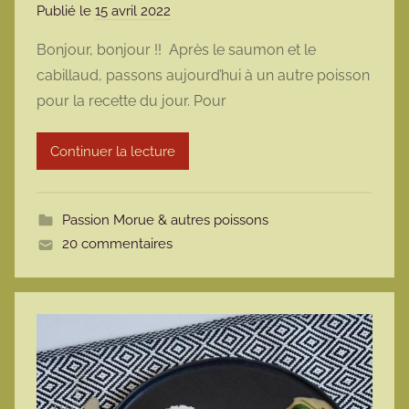
Publié le
15 avril 2022
p
a
Bonjour, bonjour !! Après le saumon et le
r
cabillaud, passons aujourd’hui à un autre poisson
m
pour la recette du jour. Pour
a
r
Continuer la lecture
m
o
t
Passion Morue & autres poissons
t
20 commentaires
e