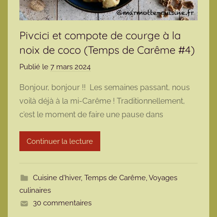
Pivcici et compote de courge à la
noix de coco (Temps de Carême #4)
Publié le
7 mars 2024
p
a
Bonjour, bonjour !! Les semaines passant, nous
r
voilà déjà à la mi-Carême ! Traditionnellement,
m
c’est le moment de faire une pause dans
a
r
Continuer la lecture
m
o
t
Cuisine d'hiver
,
Temps de Carême
,
Voyages
t
culinaires
e
30 commentaires