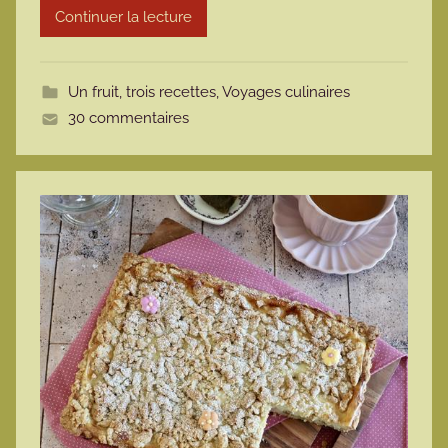
Continuer la lecture
m
o
t
Un fruit, trois recettes
,
Voyages culinaires
t
30 commentaires
e