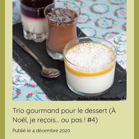
Trio gourmand pour le dessert (À
Noël, je reçois… ou pas ! #4)
Publié le
4 décembre 2020
p
a