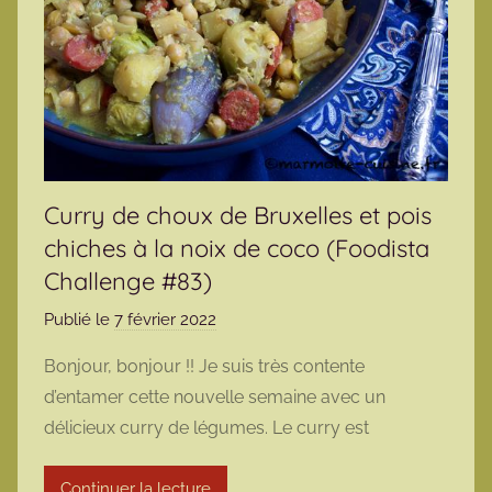
Curry de choux de Bruxelles et pois
chiches à la noix de coco (Foodista
Challenge #83)
Publié le
7 février 2022
p
a
Bonjour, bonjour !! Je suis très contente
r
d’entamer cette nouvelle semaine avec un
m
délicieux curry de légumes. Le curry est
a
r
Continuer la lecture
m