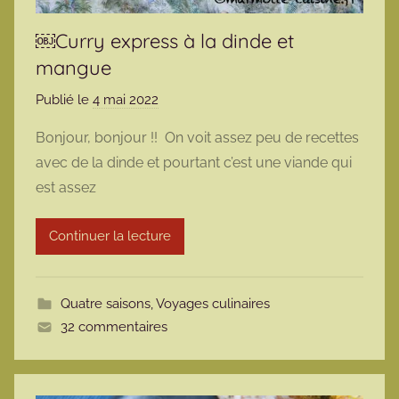
￼Curry express à la dinde et
mangue
Publié le
4 mai 2022
p
a
Bonjour, bonjour !! On voit assez peu de recettes
r
avec de la dinde et pourtant c’est une viande qui
m
est assez
a
r
Continuer la lecture
m
o
t
Quatre saisons
,
Voyages culinaires
t
32 commentaires
e