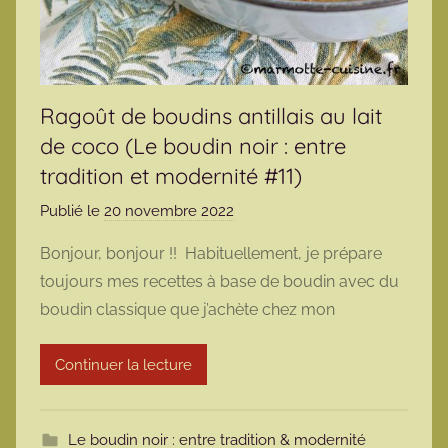
Ragoût de boudins antillais au lait
de coco (Le boudin noir : entre
tradition et modernité #11)
Publié le
20 novembre 2022
p
a
Bonjour, bonjour !! Habituellement, je prépare
r
toujours mes recettes à base de boudin avec du
m
boudin classique que j’achète chez mon
a
r
Continuer la lecture
m
o
t
Le boudin noir : entre tradition & modernité
t