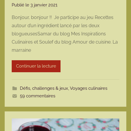
Publié le
3 janvier 2021
p
a
Bonjour, bonjour !! Je participe au jeu Recettes
r
autour d’un ingrédient lancé par les deux
m
blogueusesSamar du blog Mes Inspirations
a
Culinaires et Soulef du blog Amour de cuisine. La
r
marraine
m
o
t
Continuer la lecture
t
e
Défis, challenges & jeux
,
Voyages culinaires
59 commentaires