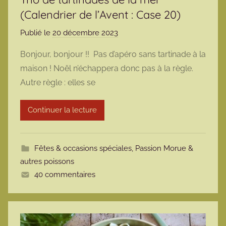
(Calendrier de l’Avent : Case 20)
Publié le
20 décembre 2023
p
a
Bonjour, bonjour !! Pas d’apéro sans tartinade à la
r
maison ! Noël n’échappera donc pas à la règle.
m
Autre règle : elles se
a
r
Continuer la lecture
m
o
t
Fêtes & occasions spéciales
,
Passion Morue &
t
autres poissons
e
40 commentaires