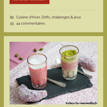
o
t
Cuisine d'hiver
,
Défis, challenges & jeux
t
44 commentaires
e