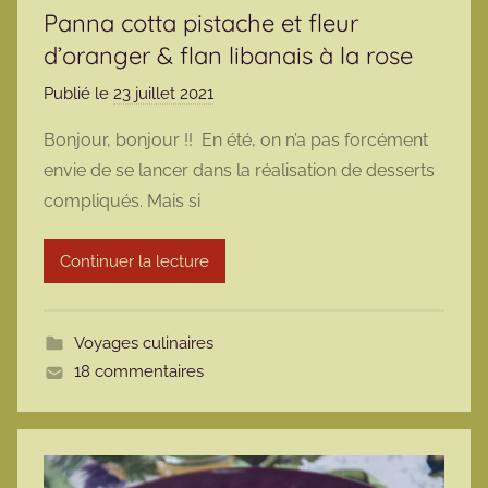
Panna cotta pistache et fleur
d’oranger & flan libanais à la rose
Publié le
23 juillet 2021
p
a
Bonjour, bonjour !! En été, on n’a pas forcément
r
envie de se lancer dans la réalisation de desserts
m
compliqués. Mais si
a
r
Continuer la lecture
m
o
t
Voyages culinaires
t
18 commentaires
e