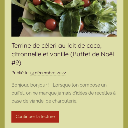
Terrine de céleri au lait de coco,
citronnelle et vanille (Buffet de Noël
#9)
Publié le
13 décembre 2022
p
a
Bonjour, bonjour !! Lorsque l’on compose un
r
buffet, on ne manque jamais d’idées de recettes à
m
base de viande, de charcuterie,
a
r
Continuer la lecture
m
o