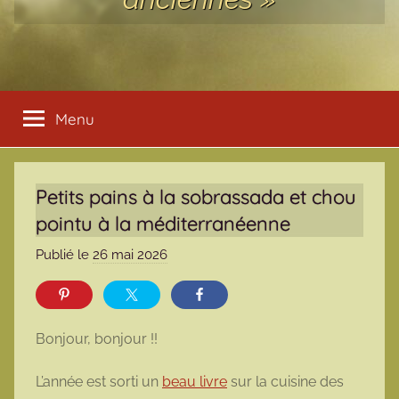
Menu
Petits pains à la sobrassada et chou
pointu à la méditerranéenne
Publié le
26 mai 2026
p
a
r
m
Bonjour, bonjour !!
a
r
L’année est sorti un
beau livre
sur la cuisine des
m