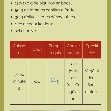
120-130 g de piquillos en bocal,
50 g de tomates confites à l’huile,
30 g d’olives vertes dénoyautées,
1 cc de paprika doux,
sel et poivre.
Cuisso
Temps
Conser
Spécifi
Coût
n
requis
vation
cité
3-4
jours
Végétal
15-20
au
ien
minute
€€
frais Co
Sans
s
ngélati
gluten
on