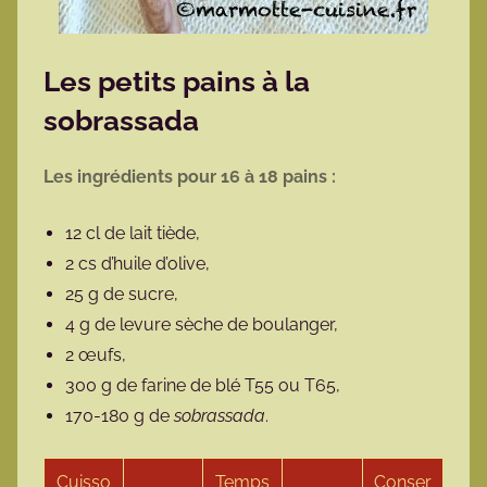
Les petits pains à la
sobrassada
Les ingrédients pour 16 à 18 pains :
12 cl de lait tiède,
2 cs d’huile d’olive,
25 g de sucre,
4 g de levure sèche de boulanger,
2 œufs,
300 g de farine de blé T55 ou T65,
170-180 g de
sobrassada
.
Cuisso
Temps
Conser