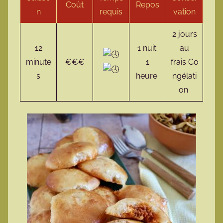
Coût
Repos
n
requis
vation
2 jours
12
1 nuit
au
minute
€€€
1
frais Co
s
heure
ngélati
on