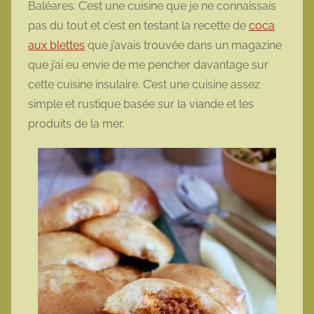
Baléares. C’est une cuisine que je ne connaissais
o
pas du tout et c’est en testant la recette de
coca
t
aux blettes
que j’avais trouvée dans un magazine
t
que j’ai eu envie de me pencher davantage sur
e
cette cuisine insulaire. C’est une cuisine assez
simple et rustique basée sur la viande et les
produits de la mer.