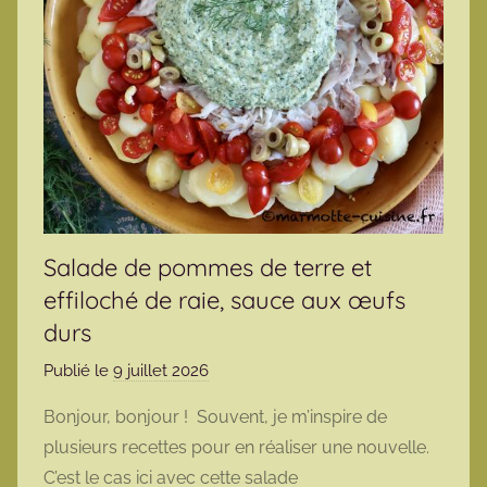
Salade de pommes de terre et
effiloché de raie, sauce aux œufs
durs
Publié le
9 juillet 2026
p
a
Bonjour, bonjour ! Souvent, je m’inspire de
r
plusieurs recettes pour en réaliser une nouvelle.
m
C’est le cas ici avec cette salade
a