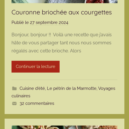
Couronne briochée aux courgettes
Publié le
27 septembre 2024
p
a
Bonjour, bonjour !! Voilà une recette que j’avais
r
hâte de vous partager tant nous nous sommes
m
régalés avec cette brioche. Alors
a
r
Continuer la lecture
m
o
t
Cuisine d'été
,
Le pétrin de la Marmotte
,
Voyages
t
culinaires
e
32 commentaires