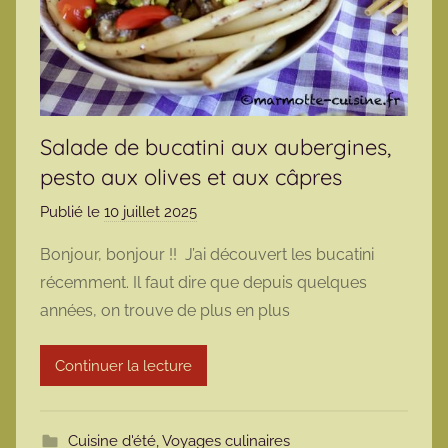
Salade de bucatini aux aubergines,
pesto aux olives et aux câpres
Publié le
10 juillet 2025
p
a
Bonjour, bonjour !! J’ai découvert les bucatini
r
récemment. Il faut dire que depuis quelques
m
années, on trouve de plus en plus
a
r
Continuer la lecture
m
o
t
Cuisine d'été
,
Voyages culinaires
t