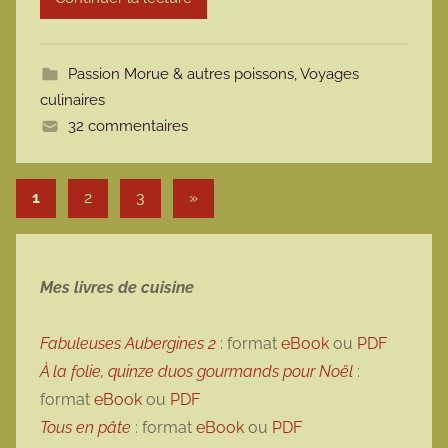
m
o
t
Passion Morue & autres poissons
,
Voyages
t
culinaires
e
32 commentaires
Pagination des publications
Articles suivants
1
2
3
»
Mes livres de cuisine
Fabuleuses Aubergines 2
: format
eBook
ou
PDF
À la folie, quinze duos gourmands pour Noël
:
format
eBook
ou
PDF
Tous en pâte
: format
eBook
ou
PDF