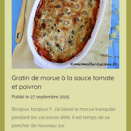
Gratin de morue à la sauce tomate
et poivron
Publié le
27 septembre 2025
p
a
Bonjour, bonjour !! J’ai laissé la morue tranquille
r
pendant les vacances d’été, il est temps de se
m
pencher de nouveau sur
a