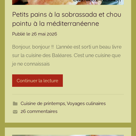
Petits pains à la sobrassada et chou
pointu à la méditerranéenne
Publié le
26 mai 2026
p
a
Bonjour, bonjour !! L’année est sorti un beau livre
r
sur la cuisine des Baléares. C’est une cuisine que
m
je ne connaissais
a
r
Continuer la lecture
m
o
t
Cuisine de printemps
,
Voyages culinaires
t
26 commentaires
e