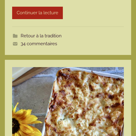
r
Continuer la lecture
m
o
t
Retour à la tradition
t
34 commentaires
e