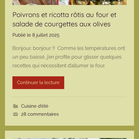
Poivrons et ricotta rôtis au four et
salade de courgettes aux olives
Publié le
8 juillet 2025
p
a
Bonjour, bonjour !! Comme les températures ont
r
un peu baissé, j’en profite pour glisser quelques
m
recettes qui nécessitent d’allumer le four.
a
r
Continuer la lecture
m
o
t
Cuisine d'été
t
28 commentaires
e