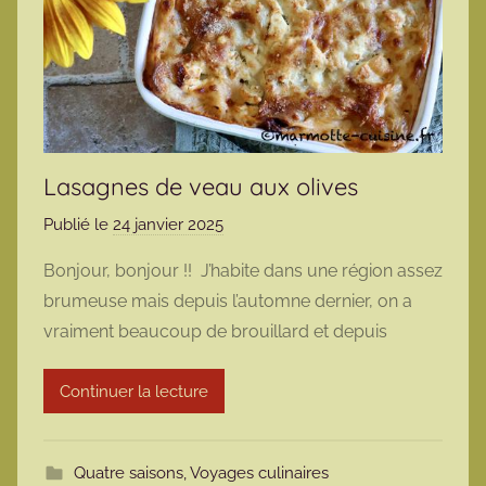
Lasagnes de veau aux olives
Publié le
24 janvier 2025
p
a
Bonjour, bonjour !! J’habite dans une région assez
r
brumeuse mais depuis l’automne dernier, on a
m
vraiment beaucoup de brouillard et depuis
a
r
Continuer la lecture
m
o
t
Quatre saisons
,
Voyages culinaires
t