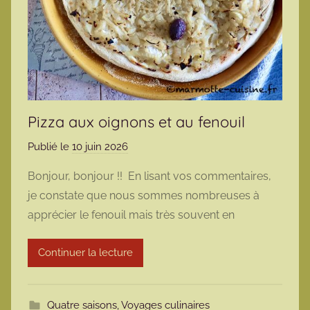
Pizza aux oignons et au fenouil
Publié le
10 juin 2026
p
a
Bonjour, bonjour !! En lisant vos commentaires,
r
je constate que nous sommes nombreuses à
m
apprécier le fenouil mais très souvent en
a
r
Continuer la lecture
m
o
t
Quatre saisons
,
Voyages culinaires
t