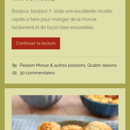
a
Bonjour, bonjour !! Voilà une excellente recette
r
rapide à faire pour manger de la morue
m
facilement et de façon bien ensoleillée.
a
r
Continuer la lecture
m
o
t
Passion Morue & autres poissons
,
Quatre saisons
t
30 commentaires
e