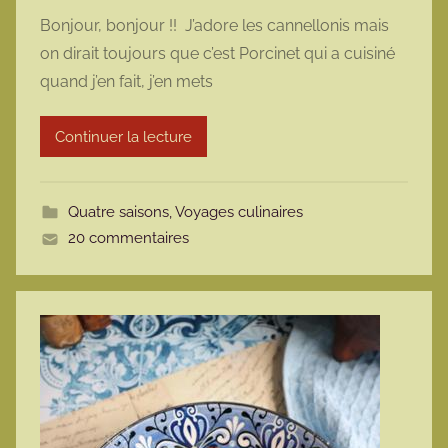
a
Bonjour, bonjour !! J’adore les cannellonis mais
r
on dirait toujours que c’est Porcinet qui a cuisiné
m
quand j’en fait, j’en mets
a
r
Continuer la lecture
m
o
t
Quatre saisons
,
Voyages culinaires
t
20 commentaires
e