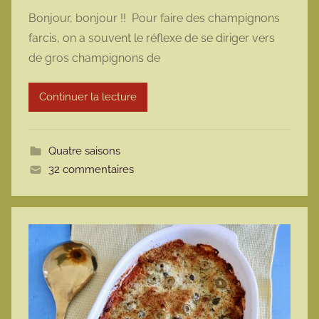
a
Bonjour, bonjour !! Pour faire des champignons
r
farcis, on a souvent le réflexe de se diriger vers
m
de gros champignons de
a
r
Continuer la lecture
m
o
t
Quatre saisons
t
32 commentaires
e