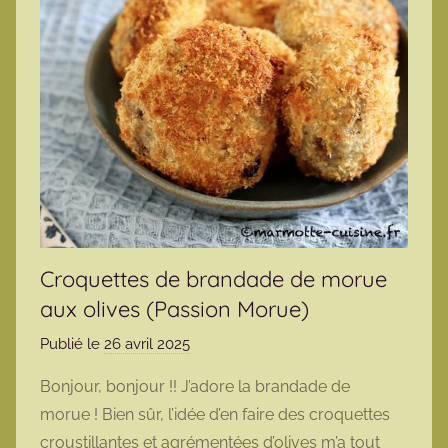
Croquettes de brandade de morue
aux olives (Passion Morue)
Publié le
26 avril 2025
p
a
Bonjour, bonjour !! J’adore la brandade de
r
morue ! Bien sûr, l’idée d’en faire des croquettes
m
croustillantes et agrémentées d’olives m’a tout