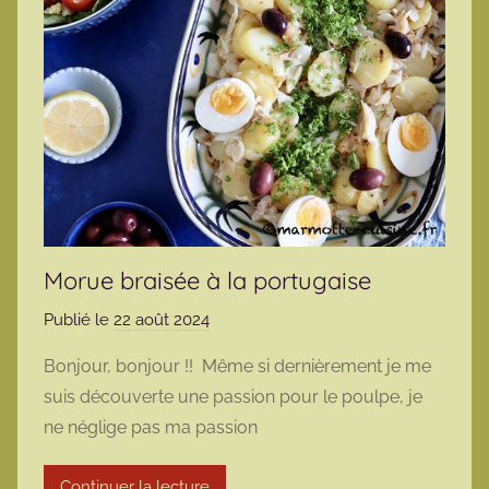
Morue braisée à la portugaise
Publié le
22 août 2024
p
a
Bonjour, bonjour !! Même si dernièrement je me
r
suis découverte une passion pour le poulpe, je
m
ne néglige pas ma passion
a
r
Continuer la lecture