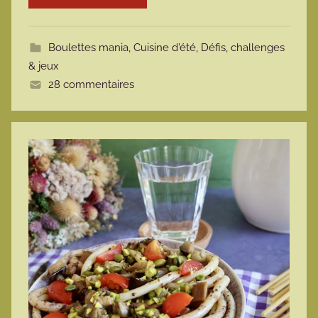
t
t
Boulettes mania
,
Cuisine d'été
,
Défis, challenges
e
& jeux
28 commentaires