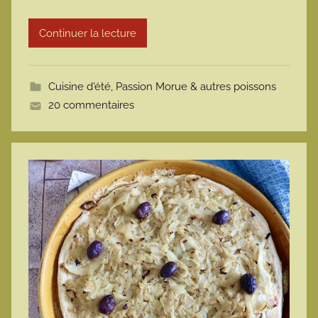
r
Continuer la lecture
m
o
t
Cuisine d'été
,
Passion Morue & autres poissons
t
20 commentaires
e