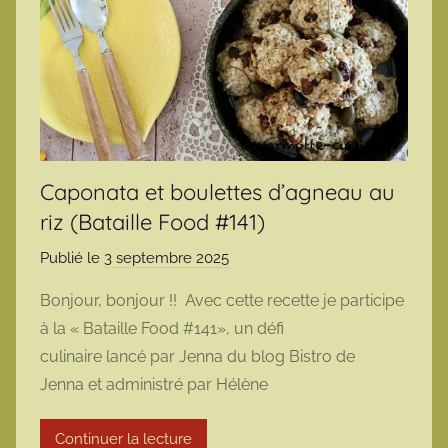
Caponata et boulettes d’agneau au
riz (Bataille Food #141)
Publié le
3 septembre 2025
p
a
Bonjour, bonjour !! Avec cette recette je participe
r
à la « Bataille Food #141», un défi
m
culinaire lancé par Jenna du blog Bistro de
a
Jenna et administré par Hélène
r
m
Continuer la lecture
o