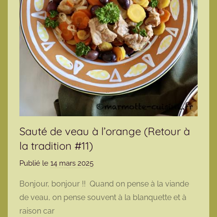
Sauté de veau à l’orange (Retour à
la tradition #11)
Publié le
14 mars 2025
p
a
Bonjour, bonjour !! Quand on pense à la viande
r
de veau, on pense souvent à la blanquette et à
m
raison car
a