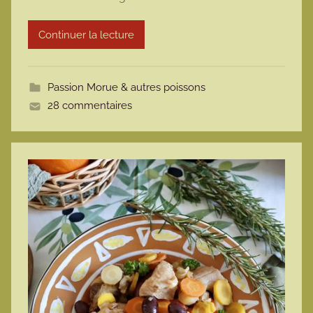
a
r
Continuer la lecture
m
o
t
Passion Morue & autres poissons
t
28 commentaires
e