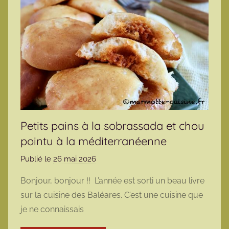
Petits pains à la sobrassada et chou
pointu à la méditerranéenne
Publié le
26 mai 2026
p
a
Bonjour, bonjour !! L’année est sorti un beau livre
r
sur la cuisine des Baléares. C’est une cuisine que
m
je ne connaissais
a
r