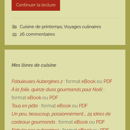
Continuer la lecture
m
o
t
Cuisine de printemps
,
Voyages culinaires
t
26 commentaires
e
Mes livres de cuisine
Fabuleuses Aubergines 2
: format
eBook
ou
PDF
À la folie, quinze duos gourmands pour Noël
:
format
eBook
ou
PDF
Tous en pâte
: format
eBook
ou
PDF
Un peu, beaucoup, passionnément…, 25 idées de
cadeaux gourmands
: format
eBook
ou
PDF