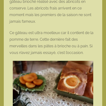
gâteau brioché réalisé avec des abricots en
t
conserve. Les abricots frais arrivent en ce
t
moment mais les premiers de la saison ne sont
e
jamais fameux.
Ce gâteau est ultra moelleux car il contient de la
pomme de terre. Cette dernière fait des
merveilles dans les pâtes à brioche ou à pain. Si
vous n’avez jamais essayé, c’est l’occasion.