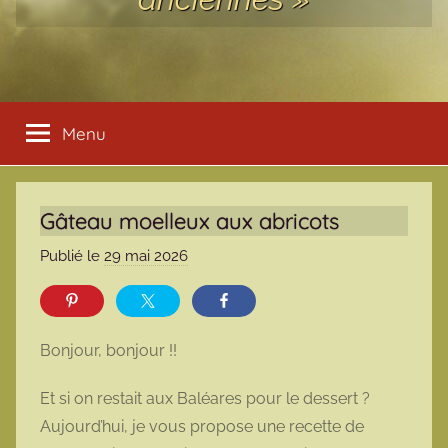
Menu
Gâteau moelleux aux abricots
Publié le
29 mai 2026
p
a
r
m
Bonjour, bonjour !!
a
r
Et si on restait aux Baléares pour le dessert ?
m
Aujourd’hui, je vous propose une recette de
o