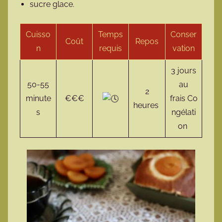
sucre glace.
Cuisso
Temps
Conser
Coût
Repos
n
requis
vation
3 jours
50-55
au
2
minute
€€€
frais Co
heures
s
ngélati
on