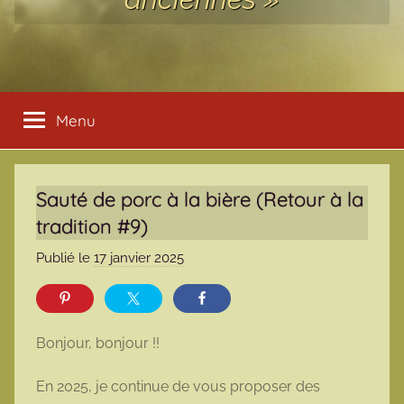
Menu
Sauté de porc à la bière (Retour à la
tradition #9)
Publié le
17 janvier 2025
p
a
r
m
Bonjour, bonjour !!
a
r
En 2025, je continue de vous proposer des
m