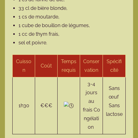
33 cl de bière blonde,
1 cs de moutarde,
1 cube de bouillon de légumes,
1 cc de thym frais,
sel et poivre.
Cuisso
Temps
Conser
Spécifi
Coût
n
requis
vation
cité
3-4
Sans
jours
œuf
au
1h30
€€€
Sans
frais Co
lactose
ngélati
on