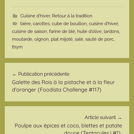
Cuisine d'hiver
,
Retour à la tradition
bière
,
carottes
,
cube de bouillon
,
cuisine d'hiver
,
cuisine de saison
,
farine de blé
,
huile d'olive
,
lardons
,
moutarde
,
oignon
,
plat mijoté
,
salé
,
sauté de porc
,
thym
Navigation de l’article
Publication précédente
Galette des Rois à la pistache et à la fleur
d’oranger (Foodista Challenge #117)
Article suivant
Poulpe aux épices et coco, blettes et patate
douce (Tentacules ! #1)