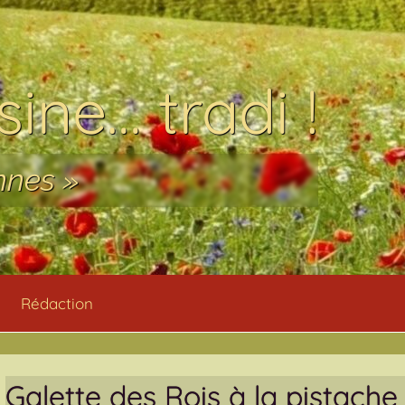
ine… tradi !
nnes »
Rédaction
Galette des Rois à la pistache 