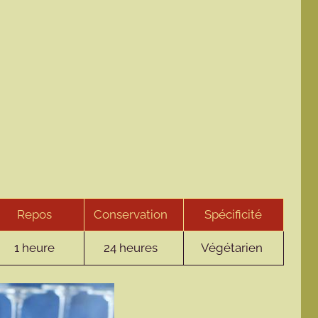
Repos
Conservation
Spécificité
1 heure
24 heures
Végétarien