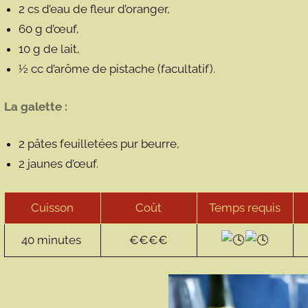
2 cs d’eau de fleur d’oranger,
60 g d’œuf,
10 g de lait,
½ cc d’arôme de pistache (facultatif).
La galette :
2 pâtes feuilletées pur beurre,
2 jaunes d’œuf.
Cuisson
Coût
Temps requis
40 minutes
€€€€