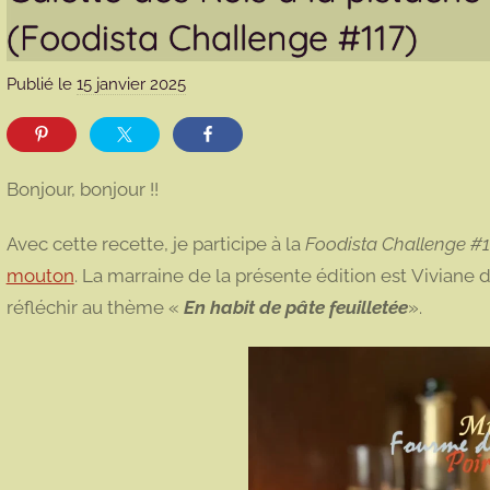
(Foodista Challenge #117)
Publié le
15 janvier 2025
p
a
r
m
Bonjour, bonjour !!
a
r
Avec cette recette, je participe à la
Foodista Challenge #1
m
mouton
. La marraine de la présente édition est Viviane
o
réfléchir au thème «
En habit de pâte feuilletée
».
t
t
e