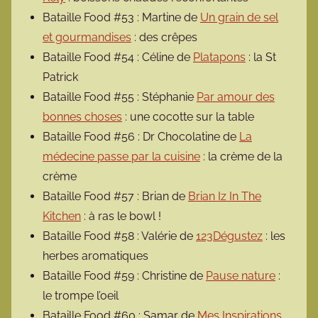
Bataille Food #53 : Martine de
Un grain de sel
et gourmandises
: des crêpes
Bataille Food #54 : Céline de
Platapons
: la St
Patrick
Bataille Food #55 : Stéphanie
Par amour des
bonnes choses
: une cocotte sur la table
Bataille Food #56 : Dr Chocolatine de
La
médecine passe par la cuisine
: la crème de la
crème
Bataille Food #57 : Brian de
Brian Iz In The
Kitchen
: à ras le bowl !
Bataille Food #58 : Valérie de
123Dégustez
: les
herbes aromatiques
Bataille Food #59 : Christine de
Pause nature
:
le trompe l’oeil
Bataille Food #60 : Samar de
Mes Inspirations