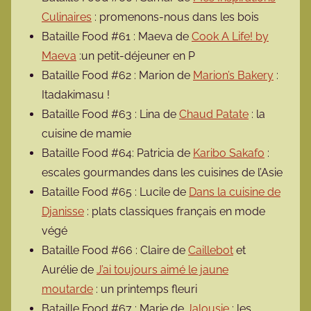
Culinaires
: promenons-nous dans les bois
Bataille Food #61 : Maeva de
Cook A Life! by
Maeva
:un petit-déjeuner en P
Bataille Food #62 : Marion de
Marion’s Bakery
:
Itadakimasu !
Bataille Food #63 : Lina de
Chaud Patate
: la
cuisine de mamie
Bataille Food #64: Patricia de
Karibo Sakafo
:
escales gourmandes dans les cuisines de l’Asie
Bataille Food #65 : Lucile de
Dans la cuisine de
Djanisse
: plats classiques français en mode
végé
Bataille Food #66 : Claire de
Caillebot
et
Aurélie de
J’ai toujours aimé le jaune
moutarde
: un printemps fleuri
Bataille Food #67 : Marie de
Jalousie
: les