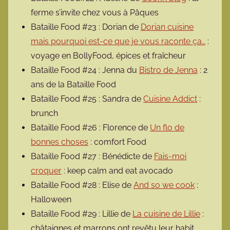
ferme s’invite chez vous à Pâques
Bataille Food #23 : Dorian de
Dorian cuisine
mais pourquoi est-ce que je vous raconte ça…
:
voyage en BollyFood, épices et fraîcheur
Bataille Food #24 : Jenna du
Bistro de Jenna
: 2
ans de la Bataille Food
Bataille Food #25 : Sandra de
Cuisine Addict
:
brunch
Bataille Food #26 : Florence de
Un flo de
bonnes choses
: comfort Food
Bataille Food #27 : Bénédicte de
Fais-moi
croquer
: keep calm and eat avocado
Bataille Food #28 : Elise de
And so we cook
:
Halloween
Bataille Food #29 : Lillie de
La cuisine de Lillie
:
châtaignes et marrons ont revêtu leur habit