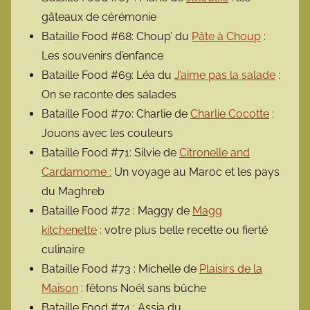
gâteaux de cérémonie
Bataille Food #68: Choup’ du
Pâte à Choup
:
Les souvenirs d’enfance
Bataille Food #69: Léa du
J’aime pas la salade
:
On se raconte des salades
Bataille Food #70: Charlie de
Charlie Cocotte
:
Jouons avec les couleurs
Bataille Food #71: Silvie de
Citronelle and
Cardamome :
Un voyage au Maroc et les pays
du Maghreb
Bataille Food #72 : Maggy de
Magg
kitchenette
: votre plus belle recette ou fierté
culinaire
Bataille Food #73 : Michelle de
Plaisirs de la
Maison
: fêtons Noël sans bûche
Bataille Food #74 : Assia du