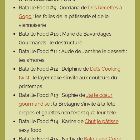
Bataille Food #9 : Gordana de
Des Recettes à
Gogo
: les folies de la pâtisserie et de la
viennoiserie
Bataille Food #10 : Marie de Bavardages
Gourmands : le déstructuré
Bataille Food #11 : Aude de J’amène le dessert :
les s’mores
Bataille Food #12 : Delphine de
Del’s Cooking
twist
: le layer cake s’invite aux couleurs du
printemps
Bataille Food #13 : Sophie de
J’ai le cœur
gourmandise
: la Bretagne s’invite à la fête,
crêpes et galettes n’en feront qu’à leur tête
Bataille Food #14 : Karine de
Chut je pâtisse
:
sexy food
Bataille Food #15 : Nathy de
Kalou and Cook
: