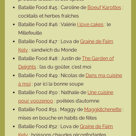
Bataille Food #45 : Caroline de
Boeuf Karottes
:
cocktails et herbes fraîches
Bataille Food #46 : Valérie
I love cakes
: le
Millefeuille
Bataille Food #47 : Lova de
Graine de Faim
Kely
: sandwich du Monde
Bataille Food #48 : Justin de
The Garden of
Delights
: l’as du goûter, c’est moi
Bataille Food #49 : Nicolas de
Dans ma cuisine
à moi
: par ici la bonne soupe
Bataille Food #50 : Nathalie de
Une cuisine
pour voozenoo
: poêlées d’automne
Bataille Food #51 : Maggy de
Maggkitchenette
:
mises en bouche en habits de fêtes
Bataille Food #52 : Lova de
Graine de Faim
Kely
: boissons chaudes réconfortantes