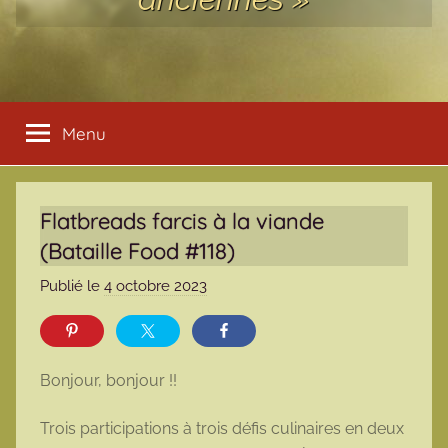
Menu
Flatbreads farcis à la viande
(Bataille Food #118)
Publié le
4 octobre 2023
p
a
r
m
Bonjour, bonjour !!
a
r
Trois participations à trois défis culinaires en deux
m