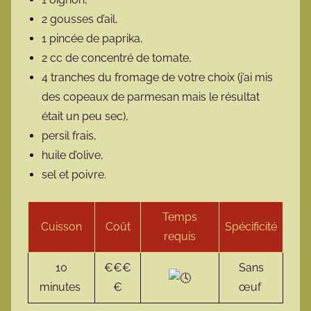
2 gousses d’ail,
1 pincée de paprika,
2 cc de concentré de tomate,
4 tranches du fromage de votre choix (j’ai mis
des copeaux de parmesan mais le résultat
était un peu sec),
persil frais,
huile d’olive,
sel et poivre.
Temps
Cuisson
Coût
Spécificité
requis
10
€€€
Sans
minutes
€
œuf