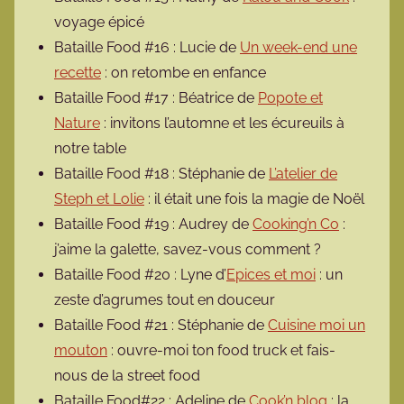
voyage épicé
Bataille Food #16 : Lucie de
Un week-end une
recette
: on retombe en enfance
Bataille Food #17 : Béatrice de
Popote et
Nature
: invitons l’automne et les écureuils à
notre table
Bataille Food #18 : Stéphanie de
L’atelier de
Steph et Lolie
: il était une fois la magie de Noël
Bataille Food #19 : Audrey de
Cooking’n Co
:
j’aime la galette, savez-vous comment ?
Bataille Food #20 : Lyne d’
Epices et moi
: un
zeste d’agrumes tout en douceur
Bataille Food #21 : Stéphanie de
Cuisine moi un
mouton
: ouvre-moi ton food truck et fais-
nous de la street food
Bataille Food#22 : Adeline de
Cook’n blog
: la