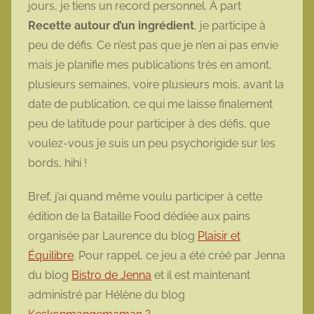
jours, je tiens un record personnel. À part
o
Recette autour d’un ingrédient
, je participe à
t
peu de défis. Ce n’est pas que je n’en ai pas envie
t
mais je planifie mes publications très en amont,
e
plusieurs semaines, voire plusieurs mois, avant la
date de publication, ce qui me laisse finalement
peu de latitude pour participer à des défis, que
voulez-vous je suis un peu psychorigide sur les
bords, hihi !
Bref, j’ai quand même voulu participer à cette
édition de la Bataille Food dédiée aux pains
organisée par Laurence du blog
Plaisir et
Équilibre
. Pour rappel, ce jeu a été créé par Jenna
du blog
Bistro de Jenna
et il est maintenant
administré par Hélène du blog