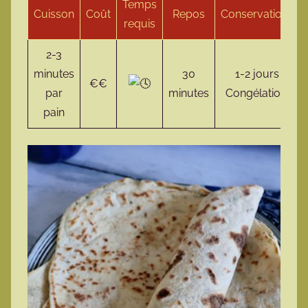
Temps
Cuisson
Coût
Repos
Conservation
requis
2-3
minutes
30
1-2 jours
€€
par
minutes
Congélation
pain