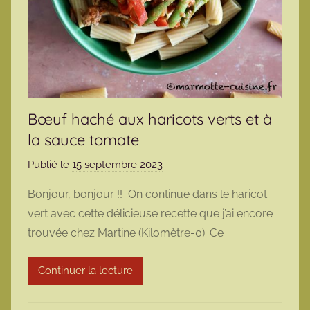
Bœuf haché aux haricots verts et à
la sauce tomate
Publié le
15 septembre 2023
p
a
Bonjour, bonjour !! On continue dans le haricot
r
vert avec cette délicieuse recette que j’ai encore
m
trouvée chez Martine (Kilomètre-0). Ce
a
r
Continuer la lecture
m
o
t