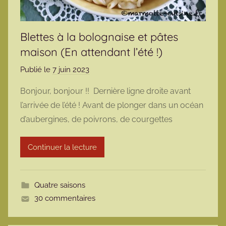
Blettes à la bolognaise et pâtes
maison (En attendant l’été !)
Publié le
7 juin 2023
p
a
Bonjour, bonjour !! Dernière ligne droite avant
r
l’arrivée de l’été ! Avant de plonger dans un océan
m
d’aubergines, de poivrons, de courgettes
a
r
Continuer la lecture
m
o
t
Quatre saisons
t
30 commentaires
e