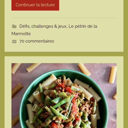
Continuer la lecture
m
o
t
Défis, challenges & jeux
,
Le pétrin de la
t
Marmotte
e
70 commentaires