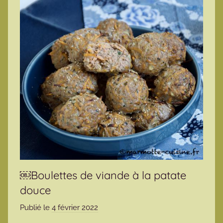
￼Boulettes de viande à la patate
douce
Publié le
4 février 2022
p
a