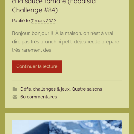
à la sauce tomate (Foodista
Challenge #84)
Publié le
7 mars 2022
p
a
Bonjour, bonjour !! À la maison, on n’est à vrai
r
dire pas très brunch ni petit-déjeuner. Je prépare
m
très rarement des
a
r
Continuer la lecture
m
o
t
Défis, challenges & jeux
,
Quatre saisons
t
60 commentaires
e