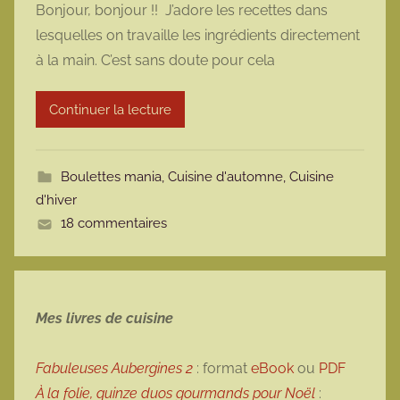
Bonjour, bonjour !! J’adore les recettes dans
r
lesquelles on travaille les ingrédients directement
m
à la main. C’est sans doute pour cela
a
r
Continuer la lecture
m
o
t
Boulettes mania
,
Cuisine d'automne
,
Cuisine
t
d'hiver
e
18 commentaires
Mes livres de cuisine
Fabuleuses Aubergines 2
: format
eBook
ou
PDF
À la folie, quinze duos gourmands pour Noël
: