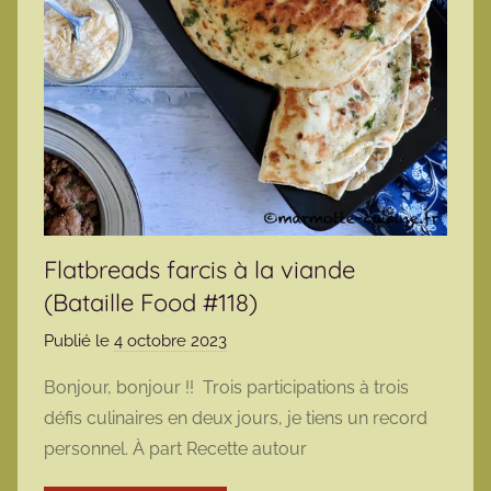
Flatbreads farcis à la viande
(Bataille Food #118)
Publié le
4 octobre 2023
p
a
Bonjour, bonjour !! Trois participations à trois
r
défis culinaires en deux jours, je tiens un record
m
personnel. À part Recette autour
a
r