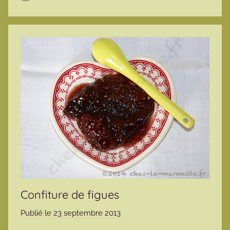
e
Confiture de figues
Publié le
23 septembre 2013
p
a