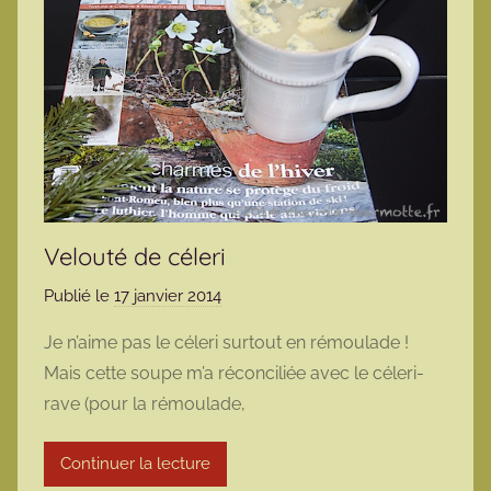
Velouté de céleri
Publié le
17 janvier 2014
p
a
Je n’aime pas le céleri surtout en rémoulade !
r
Mais cette soupe m’a réconciliée avec le céleri-
m
rave (pour la rémoulade,
a
r
Continuer la lecture
m