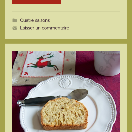
o
t
Quatre saisons
t
Laisser un commentaire
e