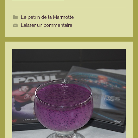
o
t
Le pétrin de la Marmotte
t
Laisser un commentaire
e