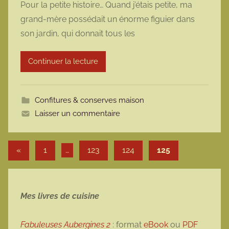
Pour la petite histoire… Quand j’étais petite, ma
r
grand-mère possédait un énorme figuier dans
m
son jardin, qui donnait tous les
a
r
Continuer la lecture
m
o
t
Confitures & conserves maison
t
Laisser un commentaire
e
Pagination des publications
Publications précédentes
«
1
…
123
124
125
Mes livres de cuisine
Fabuleuses Aubergines 2
: format
eBook
ou
PDF