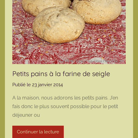
Petits pains à la farine de seigle
Publié le
23 janvier 2014
p
a
A la maison, nous adorons les petits pains. J’en
r
fais donc le plus souvent possible pour le petit
m
déjeuner ou
a
r
Continuer la lecture
m