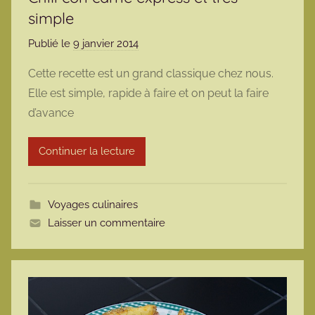
simple
Publié le
9 janvier 2014
p
a
Cette recette est un grand classique chez nous.
r
Elle est simple, rapide à faire et on peut la faire
m
d’avance
a
r
Continuer la lecture
m
o
t
Voyages culinaires
t
Laisser un commentaire
e