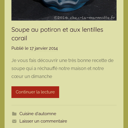
Soupe au potiron et aux lentilles
corail
Publié le
17 janvier 2014
p
a
Je vous fais découvrir une très bonne recette de
r
soupe qui a réchauffé notre maison et notre
m
cœur un dimanche
a
r
Continuer la lecture
m
o
t
Cuisine d'automne
t
Laisser un commentaire
e