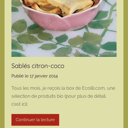
Sablés citron-coco
Publié le
17 janvier 2014
p
a
Tous les mois, je reçois la box de Ecolili.com, une
r
sélection de produits bio (pour plus de détail,
m
c’est ici).
a
r
Continuer la lecture
m
o