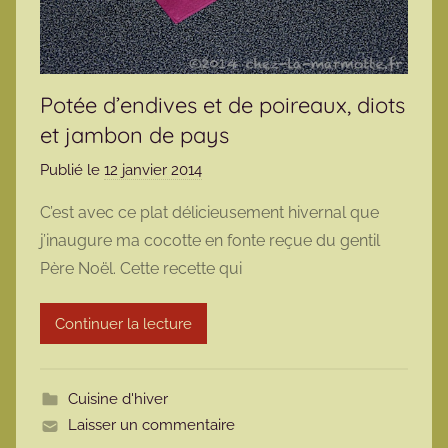
Potée d’endives et de poireaux, diots
et jambon de pays
Publié le
12 janvier 2014
p
a
C’est avec ce plat délicieusement hivernal que
r
j’inaugure ma cocotte en fonte reçue du gentil
m
Père Noël. Cette recette qui
a
r
Continuer la lecture
m
o
t
Cuisine d'hiver
t
Laisser un commentaire
e