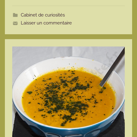
o
t
Cabinet de curiosités
t
Laisser un commentaire
e