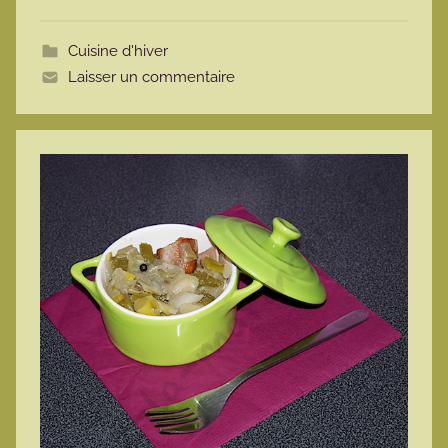
o
t
Cuisine d'hiver
t
Laisser un commentaire
e