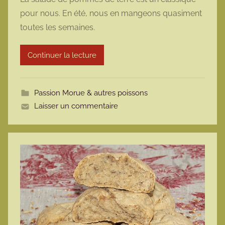
r
pour nous. En été, nous en mangeons quasiment
m
toutes les semaines.
a
r
Continuer la lecture
m
o
t
Passion Morue & autres poissons
t
Laisser un commentaire
e