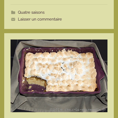
t
Quatre saisons
t
Laisser un commentaire
e