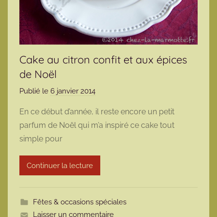
Cake au citron confit et aux épices
de Noël
Publié le
6 janvier 2014
p
a
En ce début d’année, il reste encore un petit
r
parfum de Noël qui m’a inspiré ce cake tout
m
simple pour
a
r
Continuer la lecture
m
o
t
Fêtes & occasions spéciales
t
Laisser un commentaire