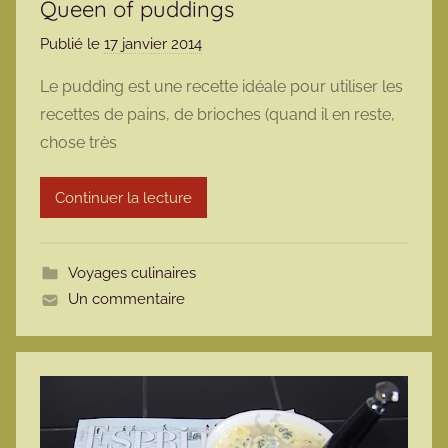
Queen of puddings
Publié le
17 janvier 2014
p
a
Le pudding est une recette idéale pour utiliser les
r
recettes de pains, de brioches (quand il en reste,
m
chose très
a
r
Continuer la lecture
m
o
t
Voyages culinaires
t
Un commentaire
e