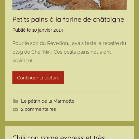
Petits pains à la farine de châtaigne
Publié le
10 janvier 2014
p
a
Pour le soir du Réveillon, j’avais testé la recette du
r
blog de Chef Nini. Ces petits pains nous ont
m
vraiment
a
r
Continuer la lecture
m
o
t
Le pétrin de la Marmotte
t
2 commentaires
e
Chili con carne express et très