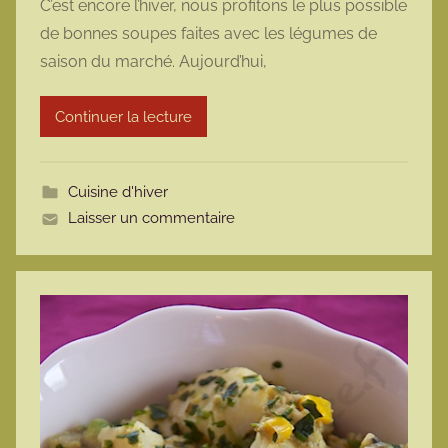
C’est encore l’hiver, nous profitons le plus possible
r
de bonnes soupes faites avec les légumes de
m
saison du marché. Aujourd’hui,
a
r
Continuer la lecture
m
o
t
Cuisine d'hiver
t
Laisser un commentaire
e