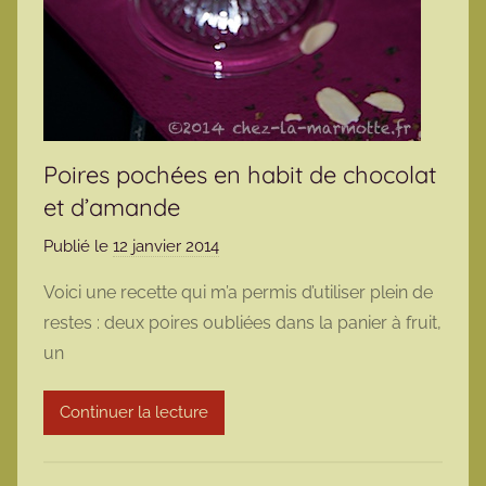
Poires pochées en habit de chocolat
et d’amande
Publié le
12 janvier 2014
p
a
Voici une recette qui m’a permis d’utiliser plein de
r
restes : deux poires oubliées dans la panier à fruit,
m
un
a
r
Continuer la lecture
m
o
t