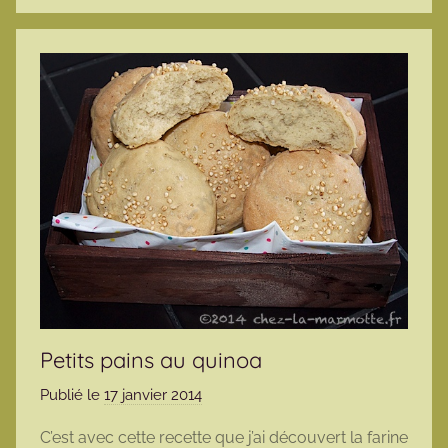
Petits pains au quinoa
Publié le
17 janvier 2014
p
a
C’est avec cette recette que j’ai découvert la farine
r