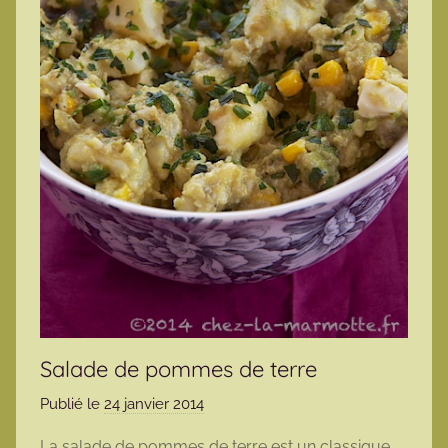
Salade de pommes de terre
Publié le
24 janvier 2014
p
a
La salade de pommes de terre est un classique