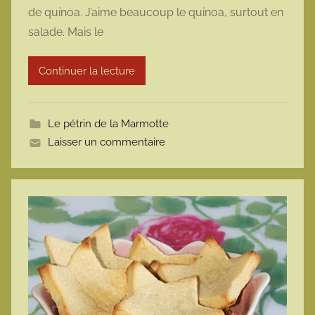
de quinoa. J’aime beaucoup le quinoa, surtout en
m
salade. Mais le
a
r
Continuer la lecture
m
o
t
Le pétrin de la Marmotte
t
Laisser un commentaire
e