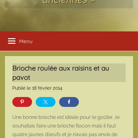
Menu
Brioche roulée aux raisins et au
pavot
Publié le
18 février 2014
p
a
r
m
Une bonne brioche est idéale pour le goûter. Je
a
souhaitais faire une brioche flocon mais il faut
r
quatre jaunes d’œufs et je n’avais pas envie de
m