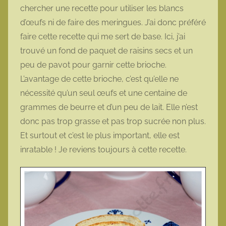
chercher une recette pour utiliser les blancs
o
d’œufs ni de faire des meringues. J’ai donc préféré
t
faire cette recette qui me sert de base. Ici, j’ai
t
e
trouvé un fond de paquet de raisins secs et un
peu de pavot pour garnir cette brioche.
L’avantage de cette brioche, c’est qu’elle ne
nécessité qu’un seul œufs et une centaine de
grammes de beurre et d’un peu de lait. Elle n’est
donc pas trop grasse et pas trop sucrée non plus.
Et surtout et c’est le plus important, elle est
inratable ! Je reviens toujours à cette recette.