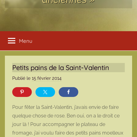
Menu
Petits pains de la Saint-Valentin
Publié le
15 février 2014
p
a
r
m
Pour fêter la Saint-Valentin, j’avais envie de faire
a
quelque chose de rose. Ben oui, on a le droit ce
r
jour là ! Pour accompagner le plateau de
m
fromage, j’ai voulu faire des petits pains moelleux
o