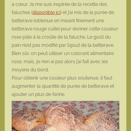
à cœur. Je me suis inspirée de la recette des
t
faluches (
disponible ici
t
) et j’ai mis de la purée de
e
betterave (obtenue en mixant finement une
betterave rouge cuite) pour donner cette couleur
rose pâle à la croûte de la faluche. Le goût du
pain n’est pas modifié par l’ajout de la betterave.
Bien sûr, on peut utiliser un colorant alimentaire
rose, mais, je n’en ai pas alors j’ai fait avec les
moyens du bord.
Pour obtenir une couleur plus soutenue, il faut
augmenter la quantité de purée de betterave et
ajouter un plus de farine.