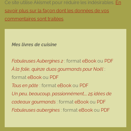
Ce site utilise Akismet pour réduire les indésirables.
En
savoir plus sur la façon dont les données de vos
commentaires sont traitées
.
Mes livres de cuisine
Fabuleuses Aubergines 2
: format
eBook
ou
PDF
À la folie, quinze duos gourmands pour Noël
:
format
eBook
ou
PDF
Tous en pâte
: format
eBook
ou
PDF
Un peu, beaucoup, passionnément…, 25 idées de
cadeaux gourmands
: format
eBook
ou
PDF
Fabuleuses aubergines
: format
eBook
ou
PDF