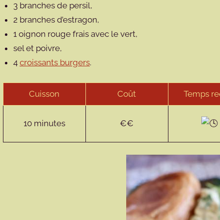
3 branches de persil,
2 branches d’estragon,
1 oignon rouge frais avec le vert,
sel et poivre,
4
croissants burgers
.
Cuisson
Coût
Temps re
10 minutes
€€