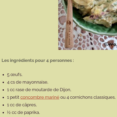
Les ingrédients pour 4 personnes :
5 œufs,
4 cs de mayonnaise,
1 cc rase de moutarde de Dijon,
1 petit
concombre mariné
ou 4 cornichons classiques,
1 cc de câpres,
½ cc de paprika,