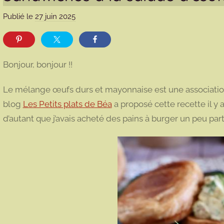
Publié le
27 juin 2025
p
a
r
m
Bonjour, bonjour !!
a
r
Le mélange œufs durs et mayonnaise est une association 
m
blog
Les Petits plats de Béa
a proposé cette recette il y a 
o
d’autant que j’avais acheté des pains à burger un peu par
t
t
e