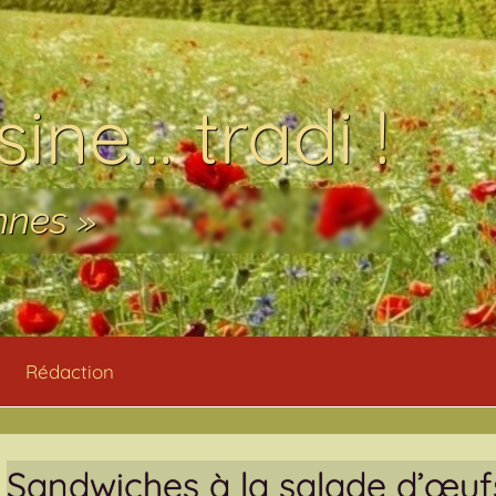
ine… tradi !
nnes »
Rédaction
Sandwiches à la salade d’œu