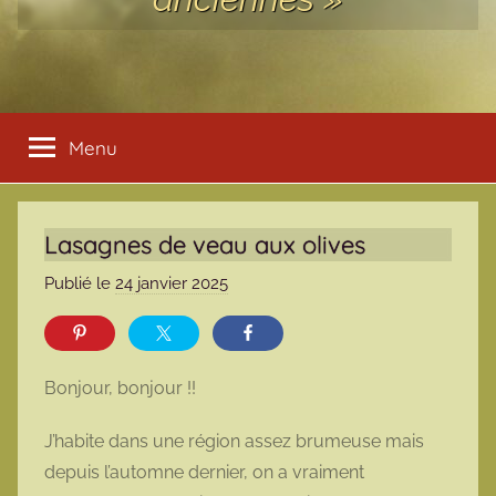
Menu
Lasagnes de veau aux olives
Publié le
24 janvier 2025
p
a
r
m
Bonjour, bonjour !!
a
r
J’habite dans une région assez brumeuse mais
m
depuis l’automne dernier, on a vraiment
o