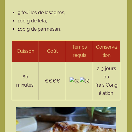
9 feuilles de lasagnes,
100 g de feta,
100 g de parmesan.
Temps
Conserva
Cuisson
Coût
requis
tion
2-3 jours
60
au
€€€€
minutes
frais Cong
élation