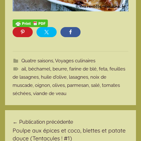
Quatre saisons
,
Voyages culinaires
ail
,
béchamel
,
beurre
,
farine de blé
,
feta
,
feuilles
de lasagnes
,
huile d'olive
,
lasagnes
,
noix de
muscade
,
oignon
,
olives
,
parmesan
,
salé
,
tomates
séchées
,
viande de veau
Navigation de l’article
Publication précédente
Poulpe aux épices et coco, blettes et patate
douce (Tentacules ! #1)