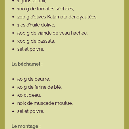
1 gousse d’ail,
100 g de tomates séchées,
200 g d’olives Kalamata dénoyautées,
1 cs d’huile d’olive,
500 g de viande de veau hachée,
300 g de passata,
sel et poivre.
La béchamel :
50 g de beurre,
50 g de farine de blé,
50 cl d’eau,
noix de muscade moulue,
sel et poivre.
Le montage :