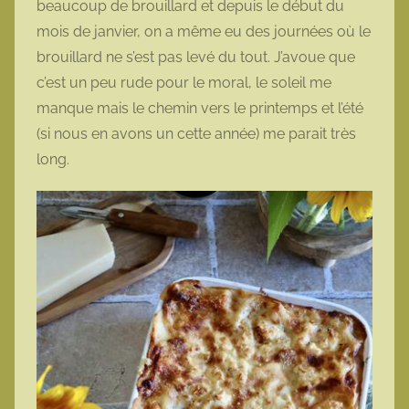
beaucoup de brouillard et depuis le début du
t
mois de janvier, on a même eu des journées où le
t
brouillard ne s’est pas levé du tout. J’avoue que
e
c’est un peu rude pour le moral, le soleil me
manque mais le chemin vers le printemps et l’été
(si nous en avons un cette année) me parait très
long.