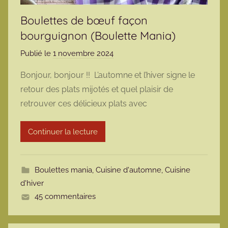
Boulettes de bœuf façon
bourguignon (Boulette Mania)
Publié le
1 novembre 2024
p
a
Bonjour, bonjour !! L’automne et l’hiver signe le
r
retour des plats mijotés et quel plaisir de
m
retrouver ces délicieux plats avec
a
r
Continuer la lecture
m
o
t
Boulettes mania
,
Cuisine d'automne
,
Cuisine
t
d'hiver
e
45 commentaires