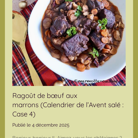
Ragoût de bœuf aux
marrons (Calendrier de l’Avent salé :
Case 4)
Publié le
4 décembre 2025
p
a