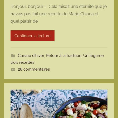
a
Bonjour, bonjour !! Cela faisait une éternité que je
r
n’avais pas fait une recette de Marie Chioca et
m
quel plaisir de
a
r
Continuer la lecture
m
o
t
Cuisine d'hiver
,
Retour à la tradition
,
Un légume,
t
trois recettes
e
28 commentaires