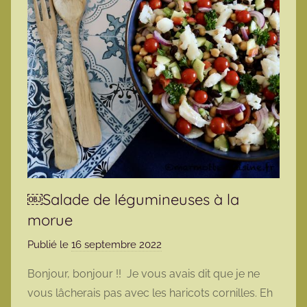
￼Salade de légumineuses à la
morue
Publié le
16 septembre 2022
p
a
Bonjour, bonjour !! Je vous avais dit que je ne
r
vous lâcherais pas avec les haricots cornilles. Eh
m