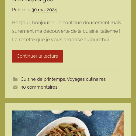
Publié le
30 mai 2024
p
a
Bonjour, bonjour !! Je continue doucement mais
r
surement ma découverte de la cuisine italienne !
m
La recette que je vous propose aujourd’hui
a
r
Continuer la lecture
m
o
t
Cuisine de printemps
,
Voyages culinaires
t
30 commentaires
e