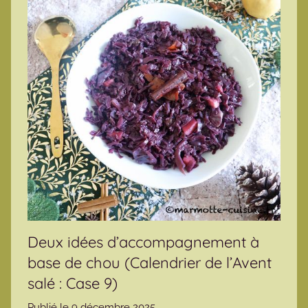
Deux idées d’accompagnement à
base de chou (Calendrier de l’Avent
salé : Case 9)
Publié le
9 décembre 2025
p