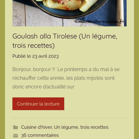
Goulash alla Tirolese (Un légume,
trois recettes)
Publié le
23 avril 2023
p
a
Bonjour, bonjour !! Le printemps a du mal à se
r
réchauffer cette année, les plats mijotés sont
m
donc encore d’actualité sur
a
r
Continuer la lecture
m
o
t
Cuisine d'hiver
,
Un légume, trois recettes
t
36 commentaires
e