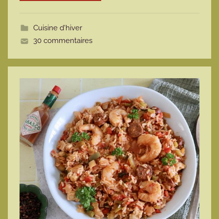
o
t
Cuisine d'hiver
t
30 commentaires
e