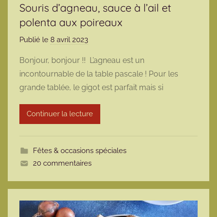
Souris d’agneau, sauce à l’ail et
polenta aux poireaux
Publié le
8 avril 2023
p
a
Bonjour, bonjour !! L’agneau est un
r
incontournable de la table pascale ! Pour les
m
grande tablée, le gigot est parfait mais si
a
r
Continuer la lecture
m
o
t
Fêtes & occasions spéciales
t
20 commentaires
e