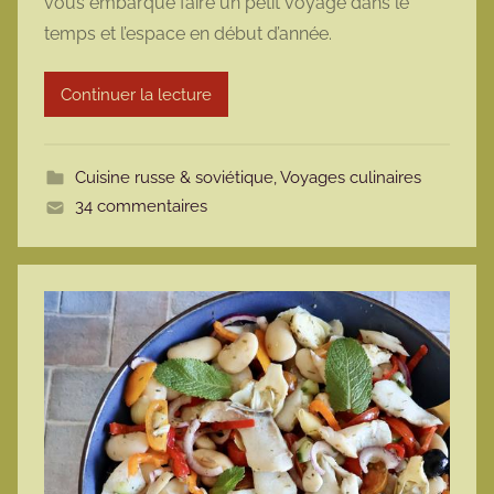
vous embarque faire un petit voyage dans le
m
temps et l’espace en début d’année.
a
r
Continuer la lecture
m
o
t
Cuisine russe & soviétique
,
Voyages culinaires
t
34 commentaires
e