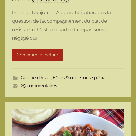
a
Bonjour, bonjour !! Aujourd’hui, abordons la
r
question de l’accompagnement du plat de
m
résistance. C’est une partie du repas souvent
a
négligé qui
r
m
Continuer la lecture
o
t
t
Cuisine d'hiver
,
Fêtes & occasions spéciales
e
25 commentaires