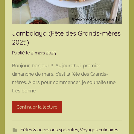
Jambalaya (Fête des Grands-mères
2025)
Publié le
2 mars 2025
p
a
Bonjour, bonjour !! Aujourd’hui, premier
r
dimanche de mars, c’est la fête des Grands-
m
mères. Alors pour commencer, je souhaite une
a
très bonne
r
m
Continuer la lecture
o
t
t
Fêtes & occasions spéciales
,
Voyages culinaires
e