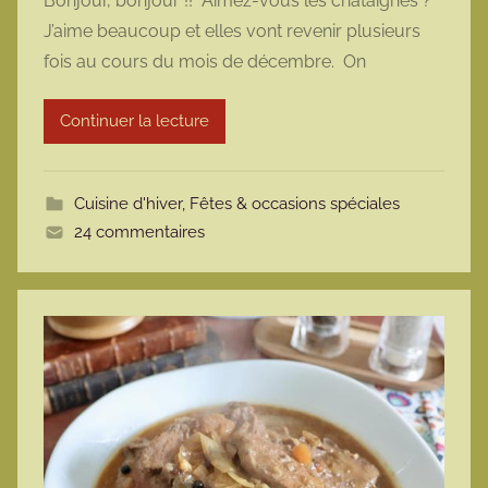
Bonjour, bonjour !! Aimez-vous les châtaignes ?
r
J’aime beaucoup et elles vont revenir plusieurs
m
fois au cours du mois de décembre. On
a
r
Continuer la lecture
m
o
t
Cuisine d'hiver
,
Fêtes & occasions spéciales
t
24 commentaires
e