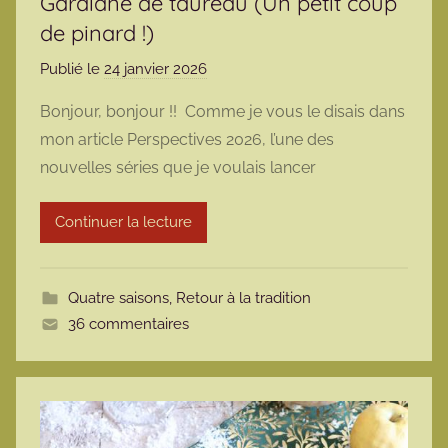
Gardiane de taureau (Un petit coup
de pinard !)
Publié le
24 janvier 2026
p
a
Bonjour, bonjour !! Comme je vous le disais dans
r
mon article Perspectives 2026, l’une des
m
nouvelles séries que je voulais lancer
a
r
Continuer la lecture
m
o
t
Quatre saisons
,
Retour à la tradition
t
36 commentaires
e