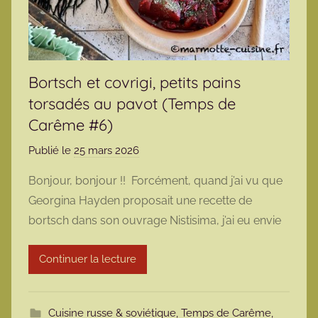
Bortsch et covrigi, petits pains
torsadés au pavot (Temps de
Carême #6)
Publié le
25 mars 2026
p
a
Bonjour, bonjour !! Forcément, quand j’ai vu que
r
Georgina Hayden proposait une recette de
m
bortsch dans son ouvrage Nistisima, j’ai eu envie
a
r
Continuer la lecture
m
o
t
Cuisine russe & soviétique
,
Temps de Carême
,
t