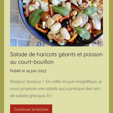
Salade de haricots géants et poisson
au court-bouillon
Publié le
14 juin 2023
p
a
Bonjour, bonjour ! En cette mi-juin magnifique, je
r
vous propose une salade qui a presque des airs
m
de salade grecque. En
a
r
Continuer la lecture
m