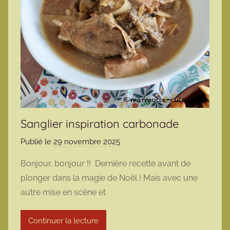
Sanglier inspiration carbonade
Publié le
29 novembre 2025
p
a
Bonjour, bonjour !! Dernière recette avant de
r
plonger dans la magie de Noël ! Mais avec une
m
autre mise en scène et
a
r
Continuer la lecture
m