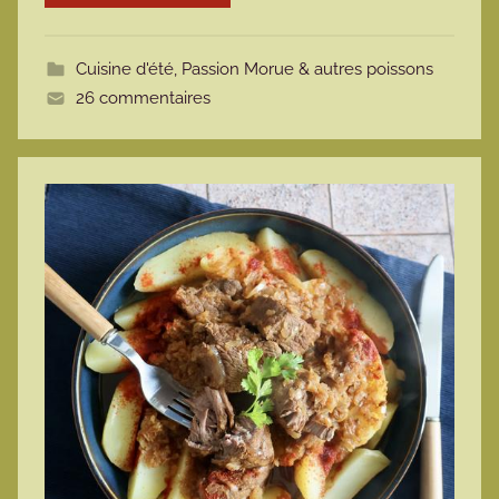
o
t
Cuisine d'été
,
Passion Morue & autres poissons
t
26 commentaires
e