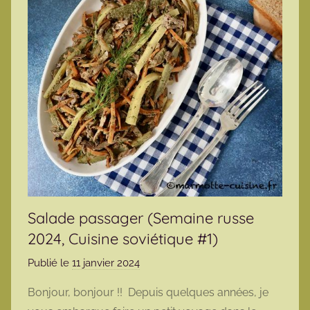
Salade passager (Semaine russe
2024, Cuisine soviétique #1)
Publié le
11 janvier 2024
p
a
Bonjour, bonjour !! Depuis quelques années, je
r