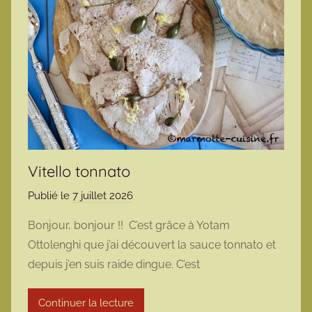
Vitello tonnato
Publié le
7 juillet 2026
p
a
Bonjour, bonjour !! C’est grâce à Yotam
r
Ottolenghi que j’ai découvert la sauce tonnato et
m
depuis j’en suis raide dingue. C’est
a
r
Continuer la lecture
m