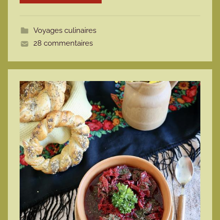
o
t
Voyages culinaires
t
28 commentaires
e