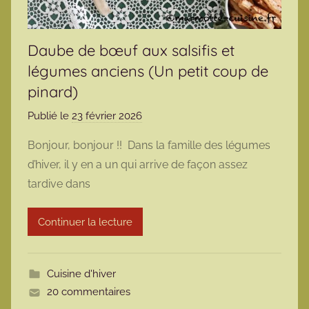
Daube de bœuf aux salsifis et
légumes anciens (Un petit coup de
pinard)
Publié le
23 février 2026
p
a
Bonjour, bonjour !! Dans la famille des légumes
r
d’hiver, il y en a un qui arrive de façon assez
m
tardive dans
a
r
Continuer la lecture
m
o
t
Cuisine d'hiver
t
20 commentaires
e