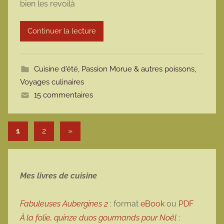
bien les revoilà
a
r
Continuer la lecture
m
o
t
Cuisine d'été
,
Passion Morue & autres poissons
,
t
Voyages culinaires
e
15 commentaires
Pagination des publications
Articles suivants
1
2
»
Mes livres de cuisine
Fabuleuses Aubergines 2
: format
eBook
ou
PDF
À la folie, quinze duos gourmands pour Noël
: