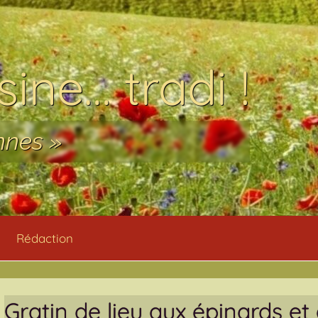
ine… tradi !
nnes »
Rédaction
Gratin de lieu aux épinards et