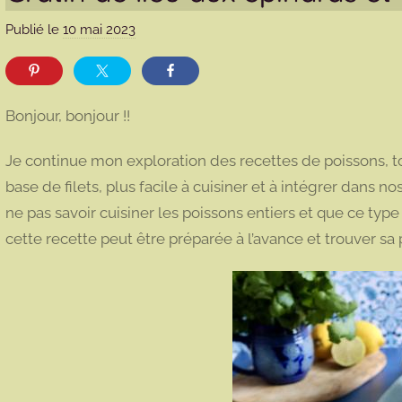
Publié le
10 mai 2023
p
a
r
m
Bonjour, bonjour !!
a
r
Je continue mon exploration des recettes de poissons, t
m
base de filets, plus facile à cuisiner et à intégrer dans n
o
ne pas savoir cuisiner les poissons entiers et que ce type 
t
cette recette peut être préparée à l’avance et trouver sa
t
e