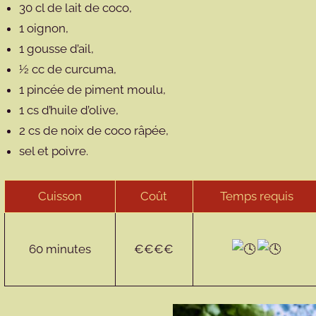
30 cl de lait de coco,
1 oignon,
1 gousse d’ail,
½ cc de curcuma,
1 pincée de piment moulu,
1 cs d’huile d’olive,
2 cs de noix de coco râpée,
sel et poivre.
Cuisson
Coût
Temps requis
60 minutes
€€€€