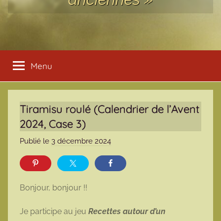
Menu
Tiramisu roulé (Calendrier de l’Avent
2024, Case 3)
Publié le
3 décembre 2024
p
a
r
m
Bonjour, bonjour !!
a
r
Je participe au jeu
Recettes autour d’un
m