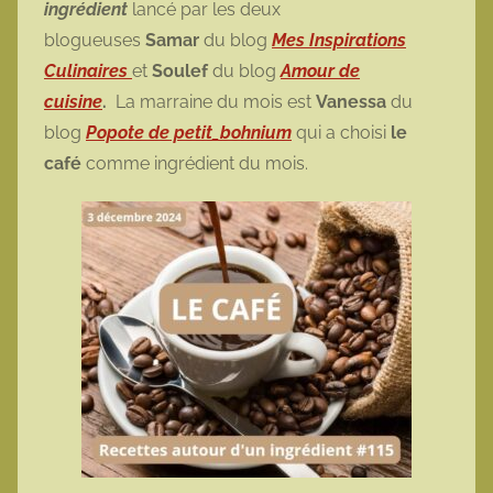
ingrédient
lancé par les deux
o
blogueuses
Samar
du blog
Mes Inspirations
t
Culinaires
et
Soulef
du blog
Amour de
t
cuisine
.
La marraine du mois est
Vanessa
du
e
blog
Popote de petit_bohnium
qui a choisi
le
café
comme ingrédient du mois.