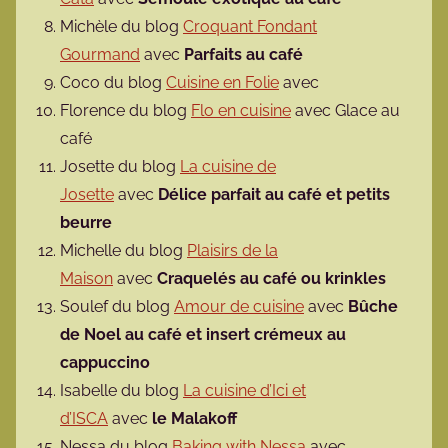
Michèle du blog
Croquant Fondant
Gourmand
avec
Parfaits au café
Coco du blog
Cuisine en Folie
avec
Florence du blog
Flo en cuisine
avec Glace au
café
Josette du blog
La cuisine de
Josette
avec
Délice parfait au café et petits
beurre
Michelle du blog
Plaisirs de la
Maison
avec
Craquelés au café ou krinkles
Soulef du blog
Amour de cuisine
avec
Bûche
de Noel au café et insert crémeux au
cappuccino
Isabelle du blog
La cuisine d’Ici et
d’ISCA
avec
le Malakoff
Nessa du blog
Baking with Nessa
avec