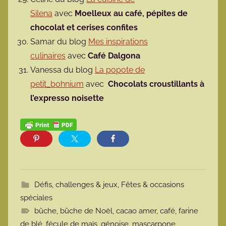
Silena
avec
Moelleux au café, pépites de
chocolat et cerises confites
Samar du blog
Mes inspirations
culinaires
avec
Café Dalgona
Vanessa du blog
La popote de
petit_bohnium
avec
Chocolats croustillants à
l’expresso noisette
Défis, challenges & jeux
,
Fêtes & occasions
spéciales
bûche
,
bûche de Noël
,
cacao amer
,
café
,
farine
de blé
,
fécule de maïs
,
génoise
,
mascarpone
,