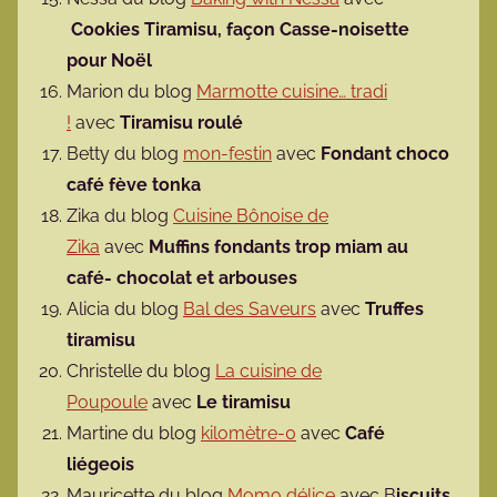
Cookies Tiramisu, façon Casse-noisette
pour Noël
Marion du blog
Marmotte cuisine… tradi
!
avec
Tiramisu roulé
Betty du blog
mon-festin
avec
Fondant choco
café fève tonka
Zika du blog
Cuisine Bônoise de
Zika
avec
Muffins fondants trop miam au
café- chocolat et arbouses
Alicia du blog
Bal des Saveurs
avec
Truffes
tiramisu
Christelle du blog
La cuisine de
Poupoule
avec
Le tiramisu
Martine du blog
kilomètre-0
avec
Café
liégeois
Mauricette du blog
Momo délice
avec B
iscuits