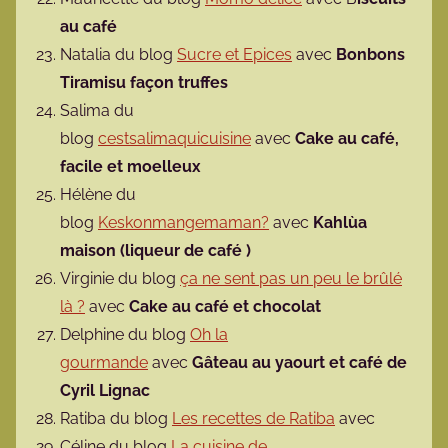
au café
Natalia du blog
Sucre et Epices
avec
Bonbons
Tiramisu façon truffes
Salima du
blog
cestsalimaquicuisine
avec
Cake au café,
facile et moelleux
Hélène du
blog
Keskonmangemaman?
avec
Kahlùa
maison (liqueur de café )
Virginie du blog
ça ne sent pas un peu le brûlé
là ?
avec
Cake au café et chocolat
Delphine du blog
Oh la
gourmande
avec
Gâteau au yaourt et café de
Cyril Lignac
Ratiba du blog
Les recettes de Ratiba
avec
Céline du blog
La cuisine de