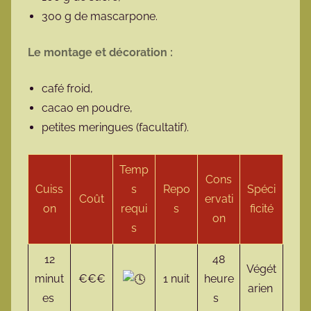
300 g de mascarpone.
Le montage et décoration :
café froid,
cacao en poudre,
petites meringues (facultatif).
Temp
Cons
Cuiss
s
Repo
Spéci
Coût
ervati
on
requi
s
ficité
on
s
12
48
Végét
minut
€€€
1 nuit
heure
arien
es
s