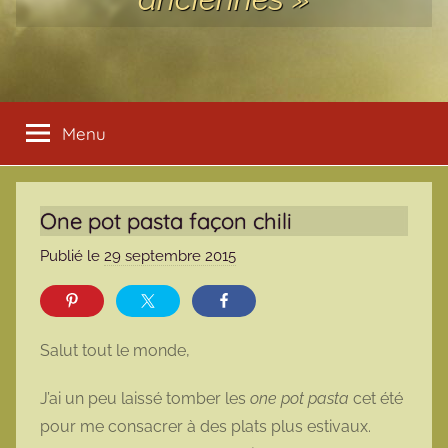
Menu
One pot pasta façon chili
Publié le
29 septembre 2015
p
a
r
m
Salut tout le monde,
a
r
J’ai un peu laissé tomber les
one pot pasta
cet été
m
pour me consacrer à des plats plus estivaux.
o