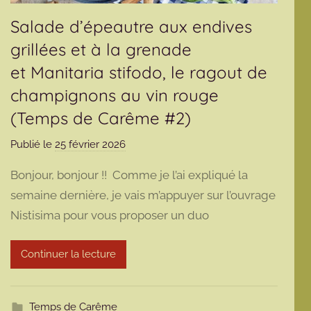
Salade d’épeautre aux endives
grillées et à la grenade
et Manitaria stifodo, le ragout de
champignons au vin rouge
(Temps de Carême #2)
Publié le
25 février 2026
p
a
Bonjour, bonjour !! Comme je l’ai expliqué la
r
semaine dernière, je vais m’appuyer sur l’ouvrage
m
Nistisima pour vous proposer un duo
a
r
m
Continuer la lecture
o
t
t
Temps de Carême