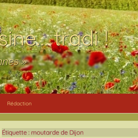
ine… tradi !
nnes »
Rédaction
Étiquette :
moutarde de Dijon