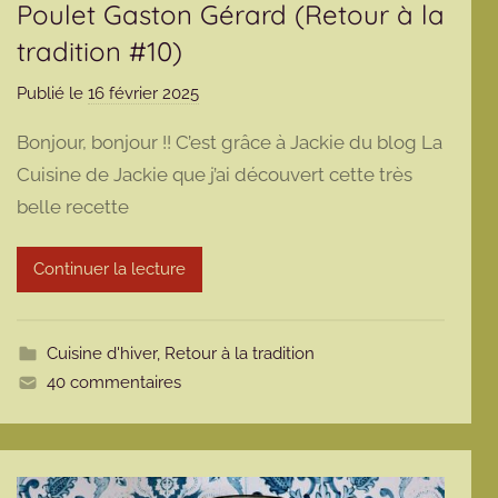
Poulet Gaston Gérard (Retour à la
tradition #10)
Publié le
16 février 2025
p
a
Bonjour, bonjour !! C’est grâce à Jackie du blog La
r
Cuisine de Jackie que j’ai découvert cette très
m
belle recette
a
r
m
Continuer la lecture
o
t
t
Cuisine d'hiver
,
Retour à la tradition
e
40 commentaires