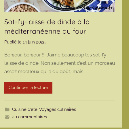
Sot-l’y-laisse de dinde à la
méditerranéenne au four
Publié le
14 juin 2025
p
a
Bonjour, bonjour !! J’aime beaucoup les sot-l’y-
r
laisse de dinde. Non seulement c’est un morceau
m
assez moelleux qui a du goût, mais
a
r
m
Continuer la lecture
o
t
t
Cuisine d'été
,
Voyages culinaires
e
20 commentaires