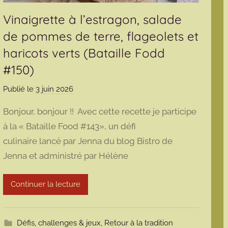
Vinaigrette à l’estragon, salade
de pommes de terre, flageolets et
haricots verts (Bataille Fodd
#150)
Publié le
3 juin 2026
p
a
Bonjour, bonjour !! Avec cette recette je participe
r
à la « Bataille Food #143», un défi
m
culinaire lancé par Jenna du blog Bistro de
a
Jenna et administré par Hélène
r
m
o
Continuer la lecture
t
t
e
Défis, challenges & jeux
,
Retour à la tradition