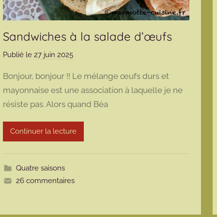
Sandwiches à la salade d’œufs
Publié le
27 juin 2025
p
a
Bonjour, bonjour !! Le mélange œufs durs et
r
mayonnaise est une association à laquelle je ne
m
résiste pas. Alors quand Béa
a
r
m
Continuer la lecture
o
t
t
Quatre saisons
e
26 commentaires