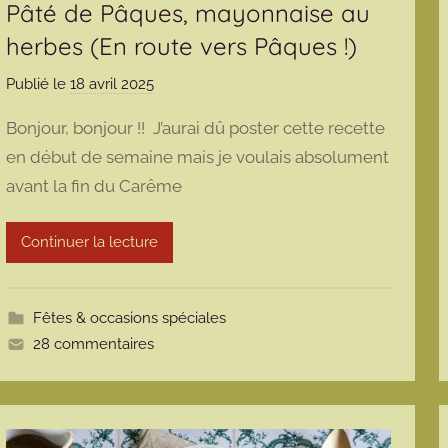
Pâté de Pâques, mayonnaise au
herbes (En route vers Pâques !)
Publié le
18 avril 2025
p
a
Bonjour, bonjour !! J’aurai dû poster cette recette
r
en début de semaine mais je voulais absolument
m
avant la fin du Carême
a
r
m
Continuer la lecture
o
t
t
Fêtes & occasions spéciales
e
28 commentaires