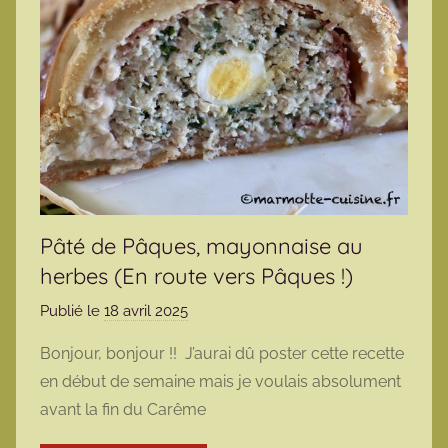
Pâté de Pâques, mayonnaise au
herbes (En route vers Pâques !)
Publié le
18 avril 2025
p
a
Bonjour, bonjour !! J’aurai dû poster cette recette
r
en début de semaine mais je voulais absolument
m
avant la fin du Carême
a
r