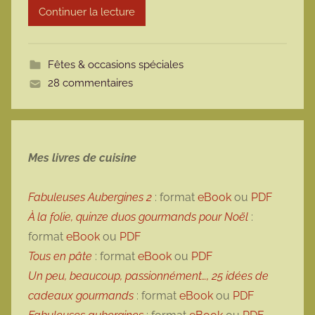
Continuer la lecture
m
o
t
Fêtes & occasions spéciales
t
28 commentaires
e
Mes livres de cuisine
Fabuleuses Aubergines 2
: format
eBook
ou
PDF
À la folie, quinze duos gourmands pour Noël
:
format
eBook
ou
PDF
Tous en pâte
: format
eBook
ou
PDF
Un peu, beaucoup, passionnément…, 25 idées de
cadeaux gourmands
: format
eBook
ou
PDF