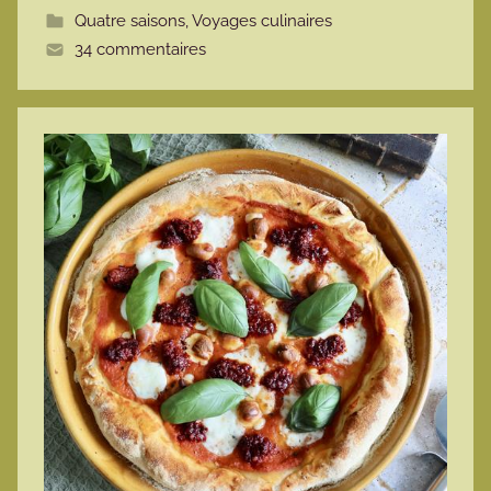
Quatre saisons
,
Voyages culinaires
t
34 commentaires
e