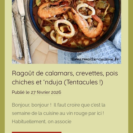
Ragoût de calamars, crevettes, pois
chiches et ‘nduja (Tentacules !)
Publié le
27 février 2026
p
a
Bonjour, bonjour ! Il faut croire que c’est la
r
semaine de la cuisine au vin rouge par ici !
m
Habituellement, on associe
a
r