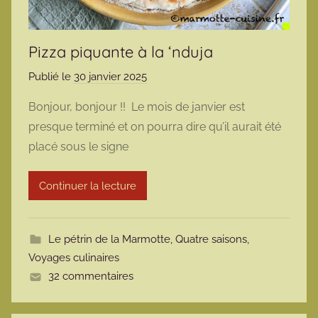
Pizza piquante à la ‘nduja
Publié le
30 janvier 2025
p
a
Bonjour, bonjour !! Le mois de janvier est
r
presque terminé et on pourra dire qu’il aurait été
m
placé sous le signe
a
r
Continuer la lecture
m
o
t
Le pétrin de la Marmotte
,
Quatre saisons
,
t
Voyages culinaires
e
32 commentaires