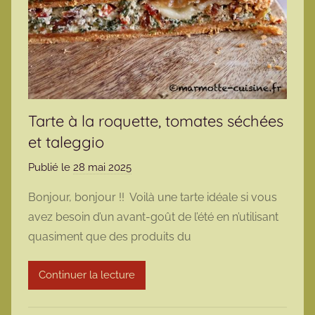
Tarte à la roquette, tomates séchées
et taleggio
Publié le
28 mai 2025
p
a
Bonjour, bonjour !! Voilà une tarte idéale si vous
r
avez besoin d’un avant-goût de l’été en n’utilisant
m
quasiment que des produits du
a
r
Continuer la lecture
m
o
t