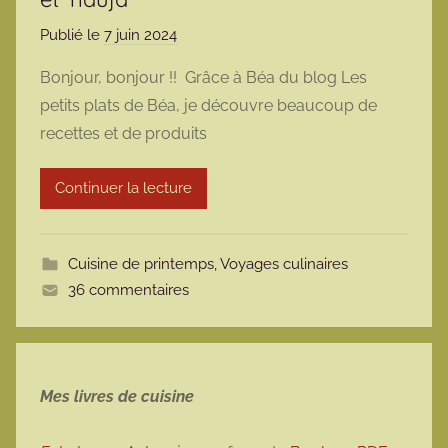
Publié le
7 juin 2024
p
a
Bonjour, bonjour !! Grâce à Béa du blog Les
r
petits plats de Béa, je découvre beaucoup de
m
recettes et de produits
a
r
Continuer la lecture
m
o
t
Cuisine de printemps
,
Voyages culinaires
t
36 commentaires
e
Mes livres de cuisine