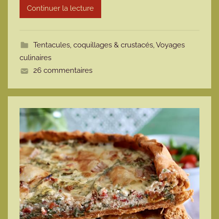
Continuer la lecture
m
o
t
Tentacules, coquillages & crustacés
,
Voyages
t
culinaires
e
26 commentaires