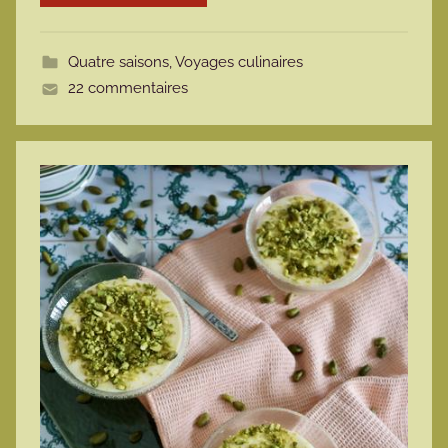
o
t
Quatre saisons
,
Voyages culinaires
t
22 commentaires
e