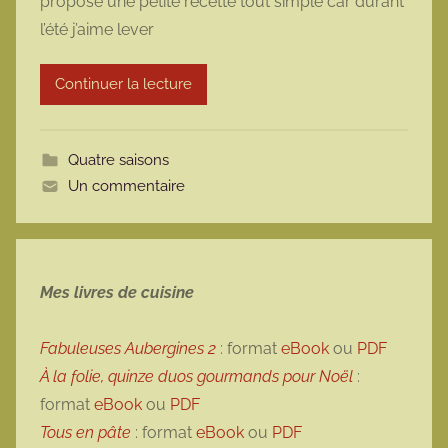
propose une petite recette tout simple car durant
m
l’été j’aime lever
a
r
Continuer la lecture
m
o
t
Quatre saisons
t
Un commentaire
e
Mes livres de cuisine
Fabuleuses Aubergines 2
: format
eBook
ou
PDF
À la folie, quinze duos gourmands pour Noël
:
format
eBook
ou
PDF
Tous en pâte
: format
eBook
ou
PDF