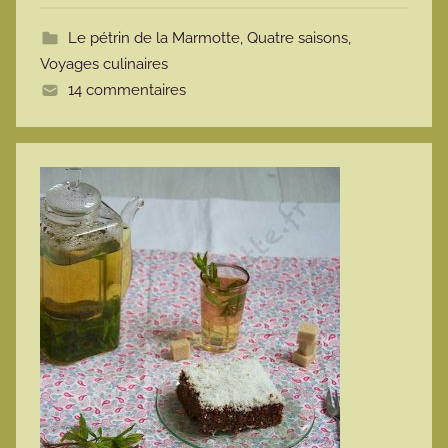
t
Le pétrin de la Marmotte
,
Quatre saisons
,
t
Voyages culinaires
e
14 commentaires