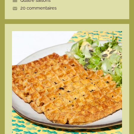
Quatre saisons
t
20 commentaires
e