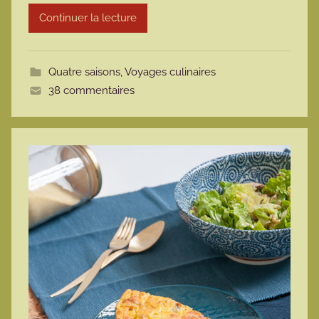
r
Continuer la lecture
m
o
t
Quatre saisons
,
Voyages culinaires
t
38 commentaires
e