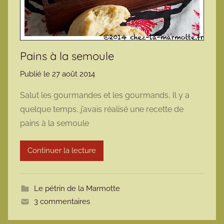
Pains à la semoule
Publié le
27 août 2014
p
a
Salut les gourmandes et les gourmands, Il y a
r
quelque temps, j’avais réalisé une recette de
m
pains à la semoule
a
r
Continuer la lecture
m
o
t
Le pétrin de la Marmotte
t
3 commentaires
e