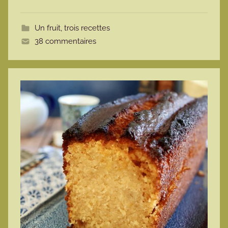
o
t
Un fruit, trois recettes
t
38 commentaires
e