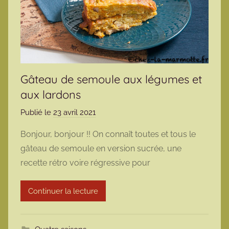
Gâteau de semoule aux légumes et
aux lardons
Publié le
23 avril 2021
p
a
Bonjour, bonjour !! On connaît toutes et tous le
r
gâteau de semoule en version sucrée, une
m
recette rétro voire régressive pour
a
r
Continuer la lecture
m
o
t