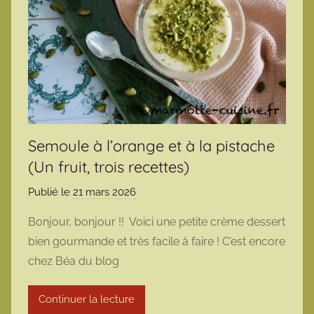
Semoule à l’orange et à la pistache
(Un fruit, trois recettes)
Publié le
21 mars 2026
p
a
Bonjour, bonjour !! Voici une petite crème dessert
r
bien gourmande et très facile à faire ! C’est encore
m
chez Béa du blog
a
r
Continuer la lecture
m