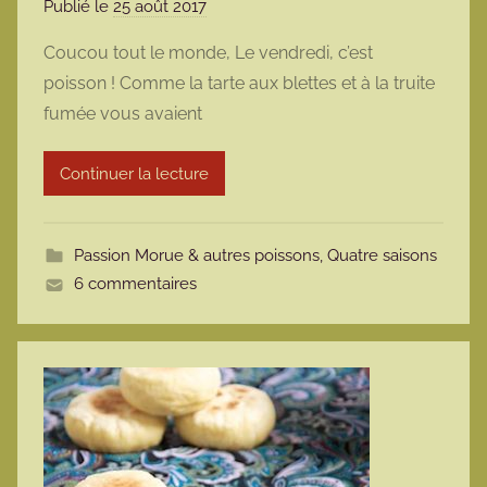
Publié le
25 août 2017
p
a
Coucou tout le monde, Le vendredi, c’est
r
poisson ! Comme la tarte aux blettes et à la truite
m
fumée vous avaient
a
r
Continuer la lecture
m
o
t
Passion Morue & autres poissons
,
Quatre saisons
t
6 commentaires
e