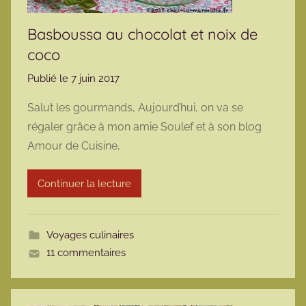
Basboussa au chocolat et noix de
coco
Publié le
7 juin 2017
p
a
Salut les gourmands, Aujourd’hui, on va se
r
régaler grâce à mon amie Soulef et à son blog
m
Amour de Cuisine,
a
r
Continuer la lecture
m
o
t
Voyages culinaires
t
11 commentaires
e