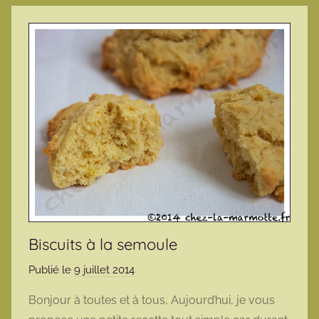
Biscuits à la semoule
Publié le
9 juillet 2014
p
a
Bonjour à toutes et à tous, Aujourd’hui, je vous
r