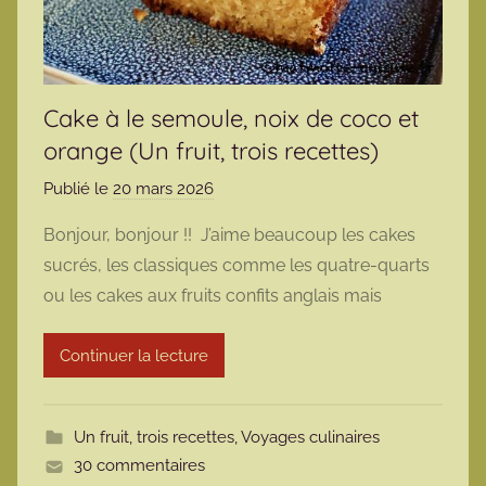
Cake à le semoule, noix de coco et
orange (Un fruit, trois recettes)
Publié le
20 mars 2026
p
a
Bonjour, bonjour !! J’aime beaucoup les cakes
r
sucrés, les classiques comme les quatre-quarts
m
ou les cakes aux fruits confits anglais mais
a
r
Continuer la lecture
m
o
t
Un fruit, trois recettes
,
Voyages culinaires
t
30 commentaires
e