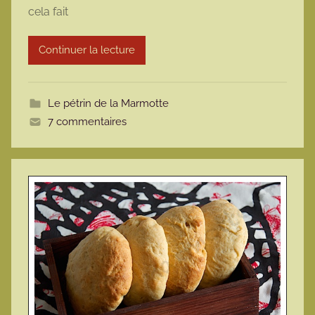
cela fait
a
r
Continuer la lecture
m
o
t
Le pétrin de la Marmotte
t
7 commentaires
e