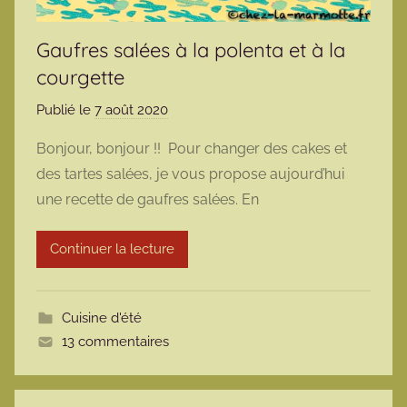
Gaufres salées à la polenta et à la
courgette
Publié le
7 août 2020
p
a
Bonjour, bonjour !! Pour changer des cakes et
r
des tartes salées, je vous propose aujourd’hui
m
une recette de gaufres salées. En
a
r
Continuer la lecture
m
o
t
Cuisine d'été
t
13 commentaires
e