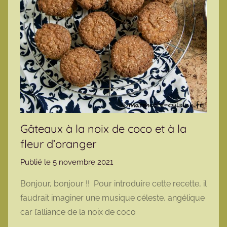
Gâteaux à la noix de coco et à la
fleur d’oranger
Publié le
5 novembre 2021
p
a
Bonjour, bonjour !! Pour introduire cette recette, il
r
faudrait imaginer une musique céleste, angélique
m
car l’alliance de la noix de coco
a