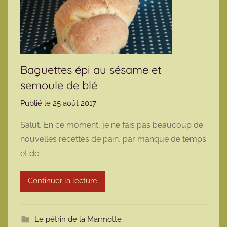
Baguettes épi au sésame et
semoule de blé
Publié le
25 août 2017
p
a
Salut, En ce moment, je ne fais pas beaucoup de
r
nouvelles recettes de pain, par manque de temps
m
et de
a
r
Continuer la lecture
m
o
t
Le pétrin de la Marmotte
t