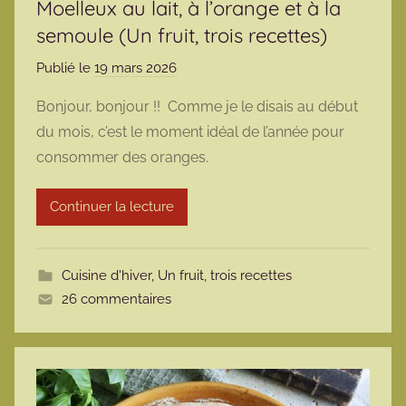
Moelleux au lait, à l’orange et à la
semoule (Un fruit, trois recettes)
Publié le
19 mars 2026
p
a
Bonjour, bonjour !! Comme je le disais au début
r
du mois, c’est le moment idéal de l’année pour
m
consommer des oranges.
a
r
Continuer la lecture
m
o
t
Cuisine d'hiver
,
Un fruit, trois recettes
t
26 commentaires
e