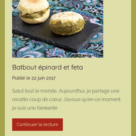
Batbout épinard et feta
Publié le
22 juin 2017
p
a
Salut tout le monde, Aujourd’hui, je partage une
r
recette coup de cœur. J’avoue qu’en ce moment
m
je suis une fainéante
a
r
Continuer la lecture
m
o