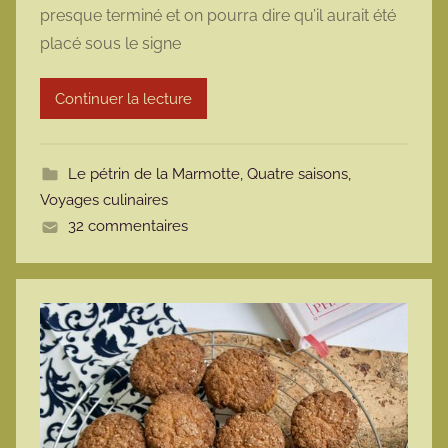
presque terminé et on pourra dire qu’il aurait été
m
placé sous le signe
a
r
Continuer la lecture
m
o
t
Le pétrin de la Marmotte
,
Quatre saisons
,
t
Voyages culinaires
e
32 commentaires