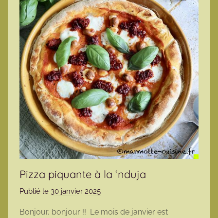
Pizza piquante à la ‘nduja
Publié le
30 janvier 2025
p
a
Bonjour, bonjour !! Le mois de janvier est
r