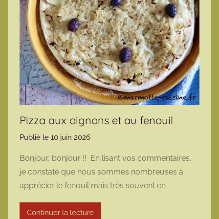
Pizza aux oignons et au fenouil
Publié le
10 juin 2026
p
a
Bonjour, bonjour !! En lisant vos commentaires,
r
je constate que nous sommes nombreuses à
m
apprécier le fenouil mais très souvent en
a
r
Continuer la lecture
m