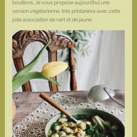
bouillons. Je vous propose aujourd’hui une
o
version végétarienne, très printanière avec cette
t
jolie association de vert et de jaune.
t
e