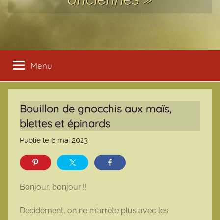
Menu
Bouillon de gnocchis aux maïs,
blettes et épinards
Publié le
6 mai 2023
p
a
r
m
Bonjour, bonjour !!
a
r
Décidément, on ne m’arrête plus avec les
m