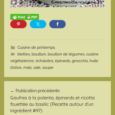
Cuisine de printemps
blettes
,
bouillon
,
bouillon de légumes
,
cuisine
végétarienne
,
échalotes
,
épinards
,
gnocchis
,
huile
d'olive
,
maïs
,
salé
,
soupe
Navigation de l’article
Publication précédente
Gaufres à la polenta, épinards et ricotta
fouettée au basilic (Recette autour d’un
ingrédient #97)