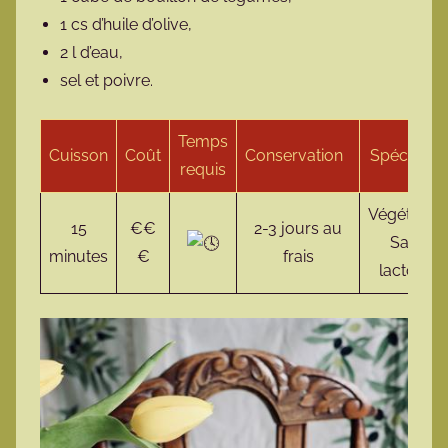
1 cs d’huile d’olive,
2 l d’eau,
sel et poivre.
Temps
Cuisson
Coût
Conservation
Spécificité
requis
Végétarien
15
€€
2-3 jours au
Sans
minutes
€
frais
lactose