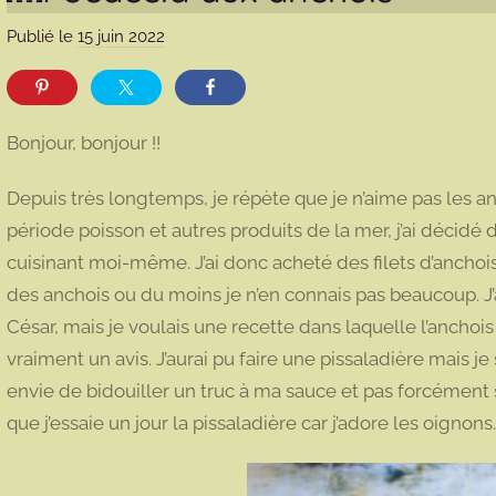
Publié le
15 juin 2022
p
a
r
m
Bonjour, bonjour !!
a
r
Depuis très longtemps, je répète que je n’aime pas les 
m
période poisson et autres produits de la mer, j’ai décid
o
cuisinant moi-même. J’ai donc acheté des filets d’anchois 
t
des anchois ou du moins je n’en connais pas beaucoup. J’
t
e
César, mais je voulais une recette dans laquelle l’anchoi
vraiment un avis. J’aurai pu faire une pissaladière mais je 
envie de bidouiller un truc à ma sauce et pas forcément 
que j’essaie un jour la pissaladière car j’adore les oignons