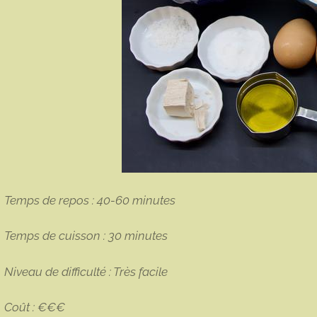
Temps de repos : 40-60 minutes
Temps de cuisson : 30 minutes
Niveau de difficulté : Très facile
Coût : €€€