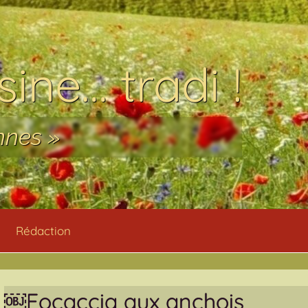
ine… tradi !
nnes »
Rédaction
￼Focaccia aux anchois