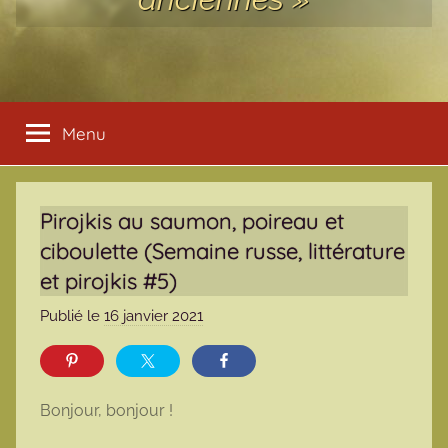
Menu
Pirojkis au saumon, poireau et
ciboulette (Semaine russe, littérature
et pirojkis #5)
Publié le
16 janvier 2021
p
a
r
m
Bonjour, bonjour !
a
r