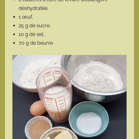
déshydratée,
1 œuf,
25 g de sucre,
10 g de sel,
70 g de beurre.