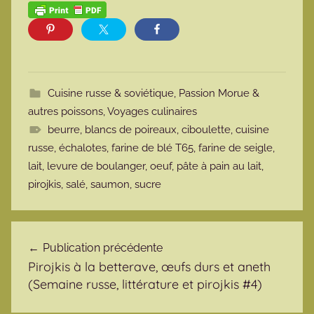
Cuisine russe & soviétique
,
Passion Morue &
autres poissons
,
Voyages culinaires
beurre
,
blancs de poireaux
,
ciboulette
,
cuisine
russe
,
échalotes
,
farine de blé T65
,
farine de seigle
,
lait
,
levure de boulanger
,
oeuf
,
pâte à pain au lait
,
pirojkis
,
salé
,
saumon
,
sucre
Navigation de l’article
Publication précédente
Pirojkis à la betterave, œufs durs et aneth
(Semaine russe, littérature et pirojkis #4)