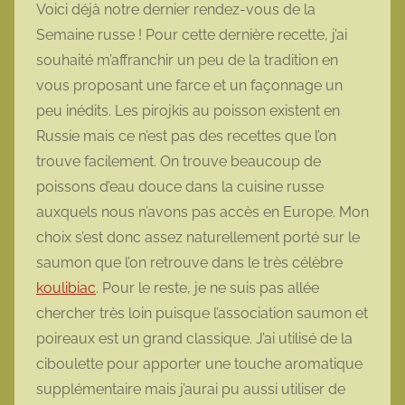
Voici déjà notre dernier rendez-vous de la
m
Semaine russe ! Pour cette dernière recette, j’ai
o
souhaité m’affranchir un peu de la tradition en
t
vous proposant une farce et un façonnage un
t
peu inédits. Les pirojkis au poisson existent en
e
Russie mais ce n’est pas des recettes que l’on
trouve facilement. On trouve beaucoup de
poissons d’eau douce dans la cuisine russe
auxquels nous n’avons pas accès en Europe. Mon
choix s’est donc assez naturellement porté sur le
saumon que l’on retrouve dans le très célèbre
koulibiac
. Pour le reste, je ne suis pas allée
chercher très loin puisque l’association saumon et
poireaux est un grand classique. J’ai utilisé de la
ciboulette pour apporter une touche aromatique
supplémentaire mais j’aurai pu aussi utiliser de